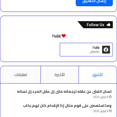
Follow Us
746K
746k
متابعون
الأشهر
الأخيرة
تعليقات
لسان الفتى عن عقله ترجمانه متى زل عقل المرء زل لسانه
9 فبراير، 2025
وما استعصى على قوم منال إذا الإقدام كان لهم ركاب
9 فبراير، 2025