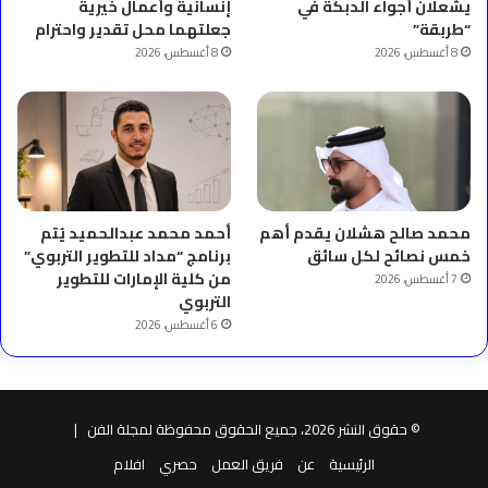
يشعلان أجواء الدبكة في
إنسانية وأعمال خيرية
“طربقة”
جعلتهما محل تقدير واحترام
8 أغسطس، 2026
8 أغسطس، 2026
محمد صالح هشلان يقدم أهم
أحمد محمد عبدالحميد يُتم
خمس نصائح لكل سائق
برنامج “مداد للتطوير التربوي”
من كلية الإمارات للتطوير
7 أغسطس، 2026
التربوي
6 أغسطس، 2026
© حقوق النشر 2026، جميع الحقوق محفوظة لمجلة الفن |
الرئيسية
عن
فريق العمل
حصري
افلام