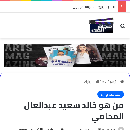
لارا نور وإيهاب قواسمي يشعلان أجواء الدبكة في “طربقة”
بحث عن
الق
الرئيسية
/
مقالات واراء
مقالات واراء
من هو خالد سعيد عبدالعال
المحامي
أرسل
رحيم اسلام
5 ديسمبر، 2025
0
9
أقل من دقيقة