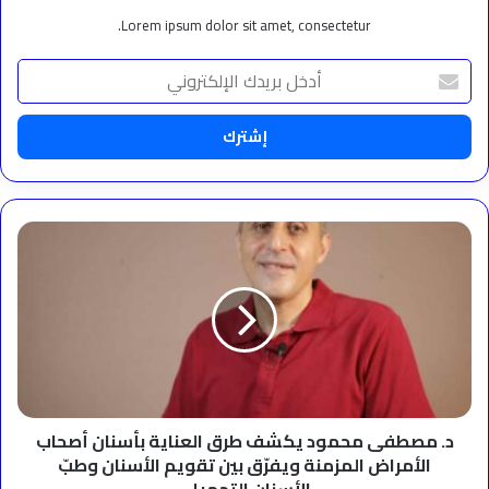
Lorem ipsum dolor sit amet, consectetur.
أدخل
بريدك
الإلكتروني
د.
مصطفى
محمود
يكشف
طرق
العناية
بأسنان
أصحاب
الأمراض
المزمنة
د. مصطفى محمود يكشف طرق العناية بأسنان أصحاب
ويفرّق
الأمراض المزمنة ويفرّق بين تقويم الأسنان وطبّ
بين