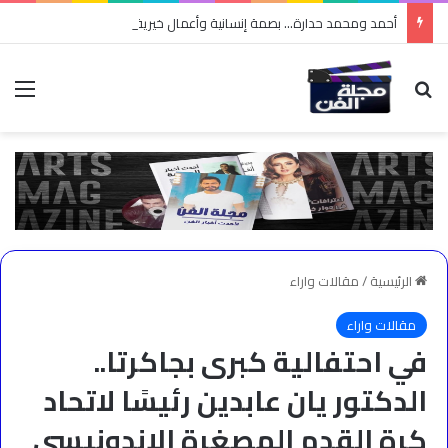
أحمد ومحمد حدارة… بصمة إنسانية وأعمال خيرية جعلتهما محل تقدير واحترام
بحث عن
الق
الرئيسية
/
مقالات واراء
مقالات واراء
في احتفالية كبرى بجاكرتا..
الدكتور يان عابدين رئيسًا لاتحاد
كرة القدم المصغرة الإندونيسي