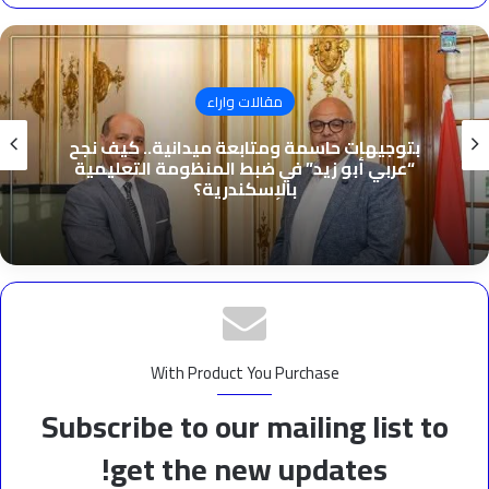
مقالات واراء
بتوجيهات حاسمة ومتابعة ميدانية.. كيف نجح
“عربي أبو زيد” في ضبط المنظومة التعليمية
بالإسكندرية؟
With Product You Purchase
Subscribe to our mailing list to
get the new updates!