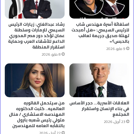
استغاثة أسرة مهندس شاب
رشاد عبدالغني: زيارات الرئيس
للرئيس السيسي: «هل أصبحت
السيسي للإمارات وسلطنة
تهنئة صديق جريمة تعاقب
عمان تؤكد دور مصر المحوري
بالحبس؟»
الداعم للأشقاء العرب وحماية
استقرار المنطقة
9 مايو، 2026
8 مايو، 2026
العلاقات الأسرية… حجر الأساس
من سيتحمل الفاتوره
في بناء الإنسان واستقرار
العالميه.. كتبت الدكتوره
المجتمع
المهندسه الاستشاري / منال
متولي رئيس شعبه بترول
23 أبريل، 2026
بالنقابه العامه للمهندسين
22 أبريل، 2026