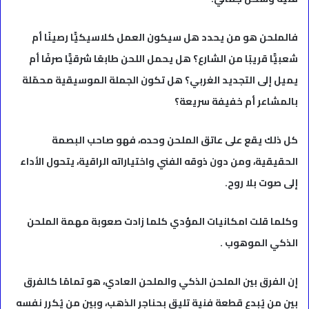
فالملحن هو من يحدد هل سيكون العمل كلاسيكيًّا رصينًا أم
شعبيًّا قريبًا من الشارع؟ هل يحمل اللحن طابعًا شرقيًّا صرفًا أم
يميل إلى التجديد الغربي؟ هل تكون الجملة الموسيقية محمّلة
بالمشاعر أم خفيفة سريعة؟
كل ذلك يقع على عاتق الملحن وحده، فهو صاحب البصمة
الحقيقية، ومن دون ذوقه الفني واختياراته الراقية، يتحول الأداء
إلى صوت بلا روح.
وكلما قلت امكانيات المؤدي كلما زادت صعوبة مهمة الملحن
الذكي الموهوب .
إن الفرق بين الملحن الذكي والملحن العادي، هو تمامًا كالفرق
بين من يُبدع قطعة فنية تليق بحناجر الذهب، وبين من يُكرر نفسه