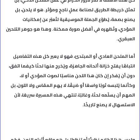
كل هذه الأسئلة لا تمر مرور الكرام في عقل الملحن الذكي، بل
تمثل خريطة الطريق لصناعة عملٍ ناجحٍ ومؤثر. هو لا يلحن، بل
يصنع بصمة، يُطوّع الجملة الموسيقية لتُعبّر عن إمكانيات
المؤدي، وتُظهره في أفضل صورة ممكنة. وهذا هو جوهر التلحين
العبقري.
أما الملحن العادي أو المبتدئ، فهو لا يعير كل هذه التفاصيل
انتباهًا يفتح خزانة ألحانه الجاهزة، ويُخرج منها لحنًا كيفما اتفق،
دون أن يُفكر إن كان هذا اللحن مناسبًا لصوت المؤدي أو لا،
وكأنما يُلبسه ثوبًا واسعًا أو ضيقًا، لا يهم المقاس ولا اللون، بل
المهم أن يسلّمه لحنًا، وغالبًا، تنتهي هذه المسيرة سريعًا، لأن
الاستسهال لا يصنع تاريخًا.
وليس هذا الكلام نظريًّا أو تنظيرًا، بل هو واقع أثبته الزمن، فكم