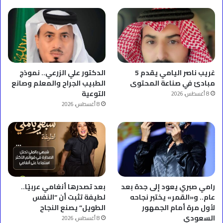
غريب ناصر اليامي يقدم 5
الدكتور علي الزرعي.. نموذج
مبادئ في صناعة المحتوى
الطبيب الجراح والمعلم وصانع
التوعية
8 أغسطس، 2026
8 أغسطس، 2026
رامي صبري يعود إلى جدة بعد
بعد تصدرها أنغامي عربيًا..
عام.. و«القمر» يختبر نجاحه
لطيفة تثبت أن “النفس
لأول مرة أمام الجمهور
الطويل” يصنع النجاح
السعودي
8 أغسطس، 2026