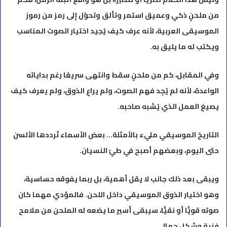
من ملحنٍ ذكي وعميق استمر وتألق وتحوّل إلى رمز من رموز
الموسيقى العربية، لأنه عرف كيف يُجيد اختيار الصوت المناسب
ويكتب له ما يليق به.
وفي المقابل، كم من ملحنٍ سقط وانتهى سريعًا رغم بداياته
الواعدة، لأنه لم يُجِد فهم الصوت، ولم يراعِ الذوق، ولم يعرف كيف
يصيغ العمل الذي يُشبه صاحبه.
التاريخ الموسيقي مليء بالأمثلة… بعض الأسماء تُرددها الألسن
حتى اليوم، وبعضهم أصبح في طيّ النسيان.
ويبقى بعد ذلك جانب لا يقل أهمية، بل ربما يفوقه حساسية،
وهو اختيار الذوق الموسيقي داخل اللحن. فالمؤدي مهما كان
صوته قويًّا أو نقيًّا، سيبقى أسير ما يضعه له الملحن من ملامح
فنية وشكل جمالي.