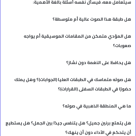
سيتعامل معه، فيسأل نفسه أسئلة بالغة الأهمية:
هل طبقة هذا الصوت عالية أم متوسطة؟
هل المؤدي متمكن من المقامات الموسيقية أم يواجه
صعوبات؟
هل يحافظ على النغمة دون نشاز؟
هل صوته متماسك في الطبقات العليا (الجوابات)؟ وهل يملك
حضورًا في الطبقات السفلى (القرارات)؟
ما هي المنطقة الذهبية في صوته؟
هل يتمتع برنين جميل؟ هل يتنفس جيدًا بين الجمل؟ هل يستطيع
أن يتحكم في الأداء دون أن ينهك؟