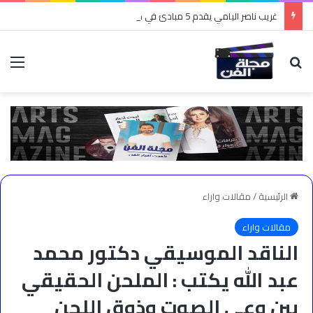
غريب ناصر اليامي يقدم 5 مبادئ في صناعة المحتوى
بحث عن
الق
الرئيسية
/
مقالات واراء
مقالات واراء
الناقد الموسيقي دكتور محمد
عبد الله يكتب : الملحن الحقيقي
بين وعي الصوت وذوق اللحن