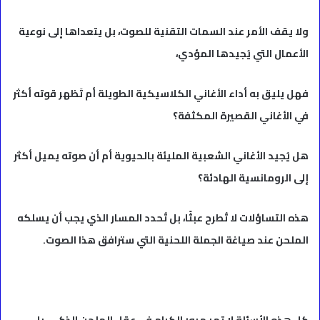
ولا يقف الأمر عند السمات التقنية للصوت، بل يتعداها إلى نوعية
الأعمال التي يُجيدها المؤدي،
فهل يليق به أداء الأغاني الكلاسيكية الطويلة أم تَظهر قوته أكثر
في الأغاني القصيرة المكثفة؟
هل يُجيد الأغاني الشعبية المليئة بالحيوية أم أن صوته يميل أكثر
إلى الرومانسية الهادئة؟
هذه التساؤلات لا تُطرح عبثًا، بل تُحدد المسار الذي يجب أن يسلكه
الملحن عند صياغة الجملة اللحنية التي سترافق هذا الصوت.