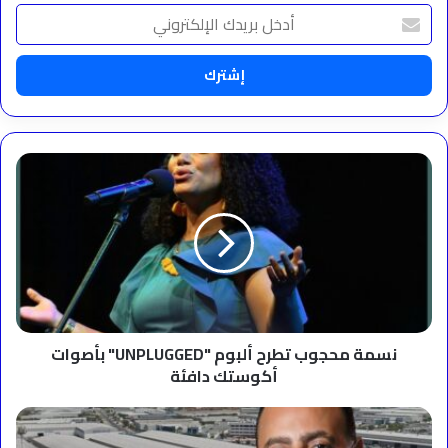
أدخل
بريدك
الإلكتروني
نسمة
محجوب
تطرح
ألبوم
"UNPLUGGED"
بأصوات
أكوستك
دافئة
نسمة محجوب تطرح ألبوم "UNPLUGGED" بأصوات
أكوستك دافئة
البداد
للحديد