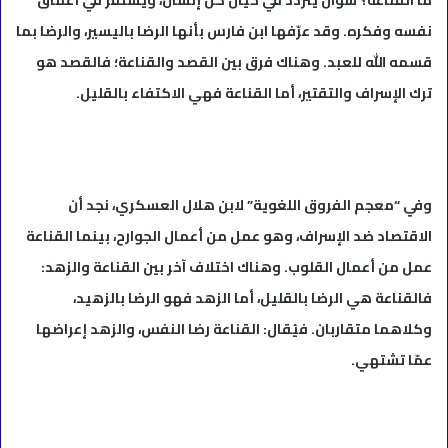
ما القناعة؟ سؤال يتردّد في خيال كل إنسان، ويستقر في أعماق
نفسه وفكره. وقد عرّفها ابن فارس بأنها الرضا باليسير، والرضا بما
قسمه الله للعبد. وهناك فرق بين القصد والقناعة؛ فالقصد هو
ترك الإسراف والتقتير، أما القناعة فهي الاكتفاء بالقليل.
وفي “معجم الفروق اللغوية” لابن هلال العسكري، نجد أن
الاقتصاد ضد الإسراف، وهو عمل من أعمال الجوارح، بينما القناعة
عمل من أعمال القلوب. وهناك اختلاف آخر بين القناعة والزهد:
فالقناعة هي الرضا بالقليل، أما الزهد فهو الرضا بالزهيد،
وكلاهما متقاربان. فيُقال: القناعة رضا النفس، والزهد إعراضها
عمّا تشتهي.