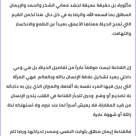
مأثورة، بل حقيقة عميقة تجسّد معاني الشكر والحمد والإيمان
المطلق بما قسمه الله، والرضا به في كل حال. هنا تكمن القيم
التي تمنح الحياة معناها الأعمق، بعيداً عن الطمع والانكسار
والتهافت.
إن القناعة ليست موقفاً عابراً من تفاصيل الحياة، بل هي وعي
داخلي يعيد تشكيل علاقة الإنسان بذاته وبالعالم. فهي المرآة
التي يرى فيها المرء نفسه بلا أقنعة، والميزان الذي يزن به حاجاته
بلا تضخيم أو وهم. وحين تتجذّر القناعة في القلب، يتحرر الإنسان
من قيد المقارنة، فلا يعيش أسيراً لما عند غيره، ولا تستهلكه لذة
زائلة أو شهوة عابرة
فالقناعة إيمان مطلق بثوابت النفس، ومصدر لحراكها، ورضا تام