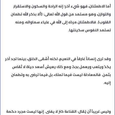
أما الاطمئنان، فهو شيء آخر؛ إنه الراحة والسكون والاستقرار
والتوازن، وهو مستمد من قول الله تعالى: {ألا بذكر الله تطمئن
القلوب}. فالاطمئنان مردّه إلى الله في علياء سماواته، ومنه
تستمد النفوس سكينتها.
وقد ترى إنساناً غارقاً في النعيم، لكنه أشقى الخلق، بينما تجد آخر
يكدّ ويتعب ويعمل بجدّ، ومع ذلك يعيش أسعد حياة لا تُقاس
بثمن. فالمعادلة ليست فيما تملك، بل فيما ترضى به وتطمئن
إليه.
وليس غريباً أن يُقال: القناعة كنز لا يفنى. إنها ليست مجرد حكمة