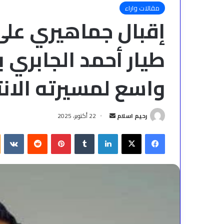
مقالات واراء
إقبال جماهيري على
طيار أحمد الجابري 
واسع لمسيرته الانت
أرسل
رحيم اسلام
22 أكتوبر، 2025
بريدا
فيسبوك
‫X
لينكدإن
بينتيريست
إلكترونيا