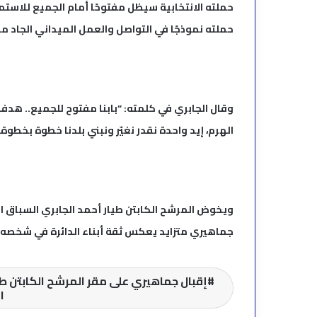
حملته الانتخابية سيظل مفتوحًا أمام الجميع للاستم
حملته نموذجًا في التواصل والعمل الميداني الجاد من
وقال الجابري في كلمته: “بابنا مفتوح للجميع.. هد
الهرم، إيد واحدة نقدر نغيّر ونبني بلدنا خطوة بخطوة.
ويخوض المرشح الكابتن طيار أحمد الجابري السباق ال
جماهيري متزايد يعكس ثقة أبناء الدائرة في شخصه 
إقبال جماهيري على مقر المرشح الكابتن طي
ا