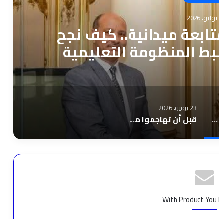
2
بعة ميدانية.. كيف نجح
ضبط المنظومة التعليمية
سكندرية؟
23 يونيو، 2026
بتوجيهات حاسمة ومتابعة ميدانية.. كيف نجح “عربي أبو زيد” في ضبط المنظومة التعليمية بالإسكندرية؟
قبل أن تهاجموا مهنة صنعت أسماء عالمية… التجميل فن له تاريخ وليس مجرد مقص وكرسي
With Product You