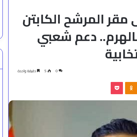
 مقر المرشح الكابتن
بالهرم.. دعم شعبي
خابية
0
5
دقيقة واحدة
‫Pocket
Odnoklassniki