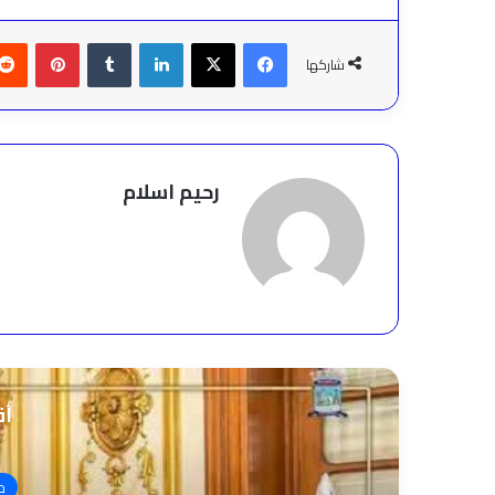
فيسبوك
‫X
لينكدإن
بينتير
شاركها
رحيم اسلام
أق
م