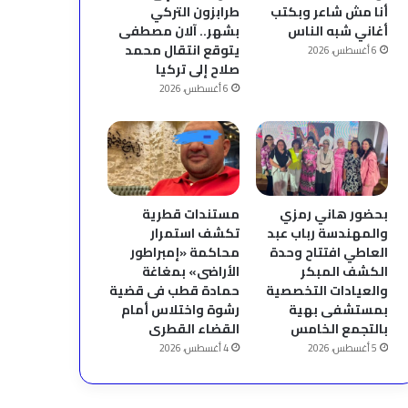
أنا مش شاعر وبكتب
طرابزون التركي
أغاني شبه الناس
بشهر.. آلان مصطفى
يتوقع انتقال محمد
6 أغسطس، 2026
صلاح إلى تركيا
6 أغسطس، 2026
بحضور هاني رمزي
مستندات قطرية
والمهندسة رباب عبد
تكشف استمرار
العاطي افتتاح وحدة
محاكمة «إمبراطور
الكشف المبكر
الأراضى» بمغاغة
والعيادات التخصصية
حمادة قطب فى قضية
بمستشفى بهية
رشوة واختلاس أمام
بالتجمع الخامس
القضاء القطرى
5 أغسطس، 2026
4 أغسطس، 2026