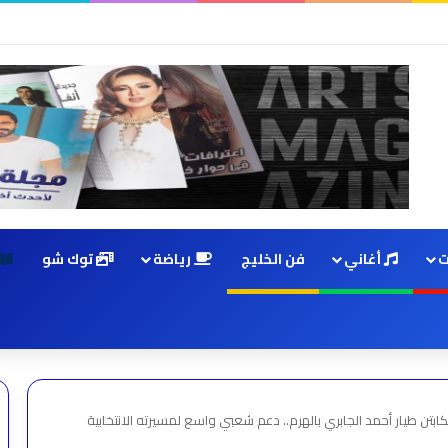
اعر وبكتب أغاني شبه الناس
ت
أغاني
فن الخليج
رياضة
توك شو
بتن طيار أحمد الجابري بالهرم.. دعم شعبي واسع لمسيرته الانتخابية