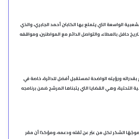
شعبية الواسعة التي يتمتع بها الكابتن أحمد الجابري، والذي
تاريخ حافل بالعطاء، والتواصل الدائم مع المواطنين، ومواقفه
بقدراته ورؤيته الواضحة لمستقبل أفضل للدائرة، خاصة في
ية التحتية، وهي القضايا التي يتبناها المرشح ضمن برنامجه
موجّهًا الشكر لكل من عبّر عن ثقته ودعمه، ومؤكدًا أن مقر