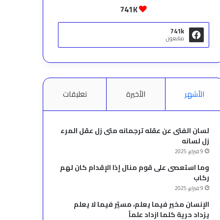
741K
741k
متابعون
الأشهر
الأخيرة
تعليقات
لسان الفتى عن عقله ترجمانه متى زل عقل المرء
زل لسانه
9 فبراير، 2025
وما استعصى على قوم منال إذا الإقدام كان لهم
ركاب
9 فبراير، 2025
الإنسان مخير فيما يعلم، مسيّر فيما لا يعلم
يزداد حرية كلما ازداد علماً