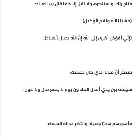
فناجِ ربّك، واستنصره، ولا تقل إلا كما قال رب العباد:
{حَسْبُنَا اللَّهُ وَنِعْمَ الْوَكِيلُ}
{إِنِّي أُفَوِّضُ أَمْرِي إِلَى اللَّهِ إِنَّ اللَّهَ بَصِيرٌ بِالْعِبَادِ}.
فتذكّر أنّ فلانًا الذي كان خصمك،
سيقف بين يدي أعدل العادلين يوم لا ينفع مال ولا بنون.
فأهجرهم هجرًا جميلاً، وانتظر عدالة السماء،