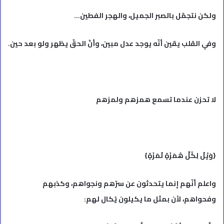
ولكن نتجمّل بالصبر الجميل، والهجر الفطين…
وفي القلب يقين أنّه يوجد عدل مبين، وأنّ الحقّ يظهر ولو بعد حين.
لا تحزن عندما تسمع همزهم ولمزهم
{وَيْلٌ لِكُلِّ هُمَزَةٍ لُمَزَةٍ}
واعلم أنّهم إنما يتحدثون عن سرّهم ونجواهم، وكذبهم
وفحواهم، لأن بمثل ما يكيلون يُكال لهم: