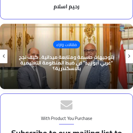
رحيم اسلام
مقالات واراء
بتوجيهات حاسمة ومتابعة ميدانية.. كيف نجح
“عربي أبو زيد” في ضبط المنظومة التعليمية
بالإسكندرية؟
With Product You Purchase