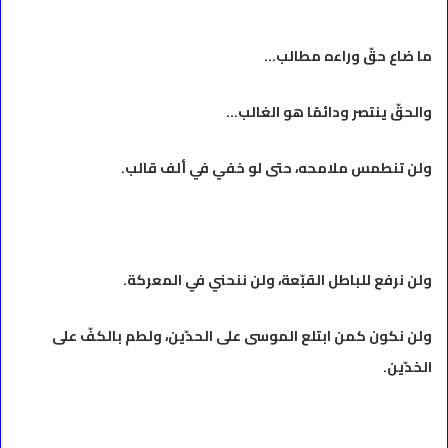
ما ضاع حقّ وراءه مطالب…
والحقّ ينتصر ودائمًا هو الغالب…
ولن تنطمس ملامحه، حتى لو خفي في ألف قالب.
ولن نرفع للباطل القبّعة، ولن ننحني في المعركة.
ولن نكون كمن ابتلع الموسى على الحدّين، ولطم بالكفّ على
الخدّين.