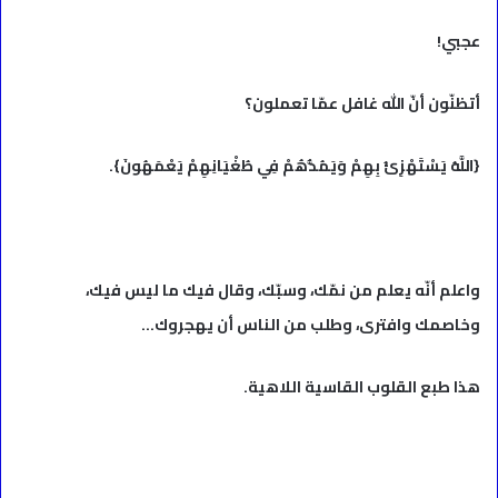
عجبي!
أتظنّون أنّ الله غافل عمّا تعملون؟
{اللَّهُ يَسْتَهْزِئُ بِهِمْ وَيَمُدُّهُمْ فِي طُغْيَانِهِمْ يَعْمَهُونَ}.
واعلم أنّه يعلم من نمّك، وسبّك، وقال فيك ما ليس فيك،
وخاصمك وافترى، وطلب من الناس أن يهجروك…
هذا طبع القلوب القاسية اللاهية.