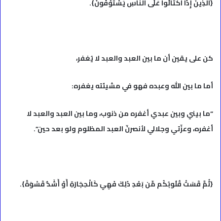
{الَّذِينَ إِذَا اكْتَالُوا عَلَى النَّاسِ يَسْتَوْفُونَ}.
كن على يقين أن ما بين العبد والعبد لا يُغفر،
أما ما بين الله وعبده فهو في مشيئته يغفره:
“ما بيني وبين عبدي أغفره من ذنوب، وما بين العبد والعبد لا
أغفره، وعزّتي وجلالي لأنصرنّ العبد المظلوم ولو بعد حين”.
{ثُمَّ قَسَتْ قُلُوبُكُم مِّن بَعْدِ ذَلِكَ فَهِيَ كَالْحِجَارَةِ أَوْ أَشَدُّ قَسْوَةً}.