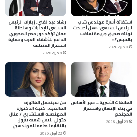
استغاثة أسرة مهندس شاب
رشاد عبدالغني: زيارات الرئيس
للرئيس السيسي: «هل أصبحت
السيسي للإمارات وسلطنة
تهنئة صديق جريمة تعاقب
عمان تؤكد دور مصر المحوري
بالحبس؟»
الداعم للأشقاء العرب وحماية
استقرار المنطقة
9 مايو، 2026
8 مايو، 2026
العلاقات الأسرية… حجر الأساس
من سيتحمل الفاتوره
في بناء الإنسان واستقرار
العالميه.. كتبت الدكتوره
المجتمع
المهندسه الاستشاري / منال
متولي رئيس شعبه بترول
23 أبريل، 2026
بالنقابه العامه للمهندسين
22 أبريل، 2026