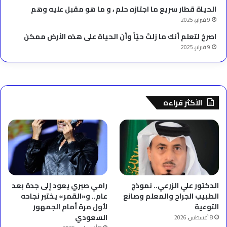
الحياة قطار سريع ما اجتازه حلم ، و ما هو مقبل عليه وهم
9 فبراير، 2025
‫اصرخ لتعلم أنك ما زلتَ حيّاً وأن الحياة على هذه الأرض ممكن
9 فبراير، 2025
الأكثر قراءه
الدكتور علي الزرعي.. نموذج
رامي صبري يعود إلى جدة بعد
الطبيب الجراح والمعلم وصانع
عام.. و«القمر» يختبر نجاحه
التوعية
لأول مرة أمام الجمهور
السعودي
8 أغسطس، 2026