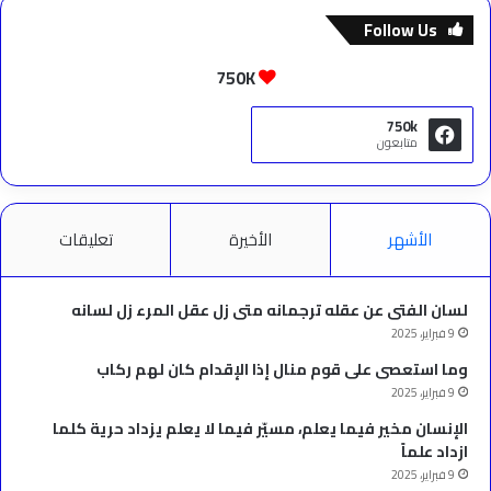
Follow Us
750K
750k
متابعون
الأشهر
الأخيرة
تعليقات
لسان الفتى عن عقله ترجمانه متى زل عقل المرء زل لسانه
9 فبراير، 2025
وما استعصى على قوم منال إذا الإقدام كان لهم ركاب
9 فبراير، 2025
الإنسان مخير فيما يعلم، مسيّر فيما لا يعلم يزداد حرية كلما
ازداد علماً
9 فبراير، 2025