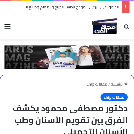
الدكتور علي الزرعي.. نموذج الطبيب الجراح والمعلم وصانع التوعية
بحث عن
الق
الرئيسية
/
مقالات واراء
مقالات واراء
دكتور مصطفى محمود يكشف
الفرق بين تقويم الأسنان وطب
الأسنان التجميلي