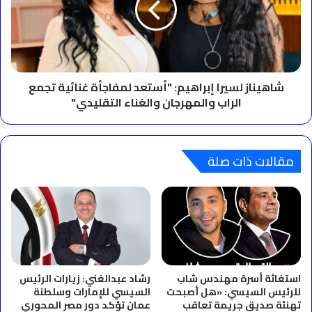
لمفاجأة
غنائية
تجمع
الراب
والمهرجان
والغناء
شاهيناز لسيرا إبراهيم: "أستعد لمفاجأة غنائية تجمع
التقليدي"
الراب والمهرجان والغناء التقليدي"
مقالات ذات صلة
استغاثة أسرة مهندس شاب
رشاد عبدالغني: زيارات الرئيس
للرئيس السيسي: «هل أصبحت
السيسي للإمارات وسلطنة
تهنئة صديق جريمة تعاقب
عمان تؤكد دور مصر المحوري