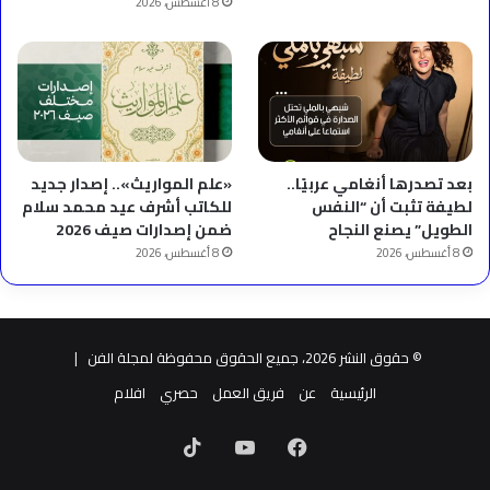
8 أغسطس، 2026
بعد تصدرها أنغامي عربيًا..
«علم المواريث».. إصدار جديد
لطيفة تثبت أن “النفس
للكاتب أشرف عيد محمد سلام
الطويل” يصنع النجاح
ضمن إصدارات صيف 2026
8 أغسطس، 2026
8 أغسطس، 2026
© حقوق النشر 2026، جميع الحقوق محفوظة لمجلة الفن |
الرئيسية
عن
فريق العمل
حصري
افلام
فيسبوك
‫YouTube
‫TikTok