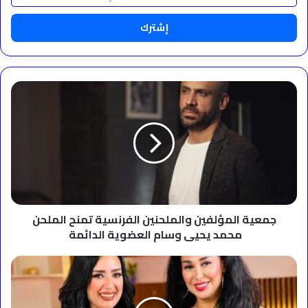
الإلكتروني
جمعية
المؤلفين
والملحنين
الفرنسية
تمنح
الملحن
محمد
يحيى
وسام
العضوية
جمعية المؤلفين والملحنين الفرنسية تمنح الملحن
الدائمة
محمد يحيى وسام العضوية الدائمة
شاهيناز
لسيرا
إبراهيم:
"أستعد