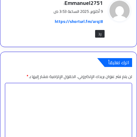
ي
Emmanuel2751
:
ق
9 أكتوبر، 2025 الساعة 3:53 ص
و
https://shorturl.fm/arqJ8
ل
رد
اترك تعليقاً
لن يتم نشر عنوان بريدك الإلكتروني.
الحقول الإلزامية مشار إليها بـ
*
ا
ل
ت
ع
ل
ي