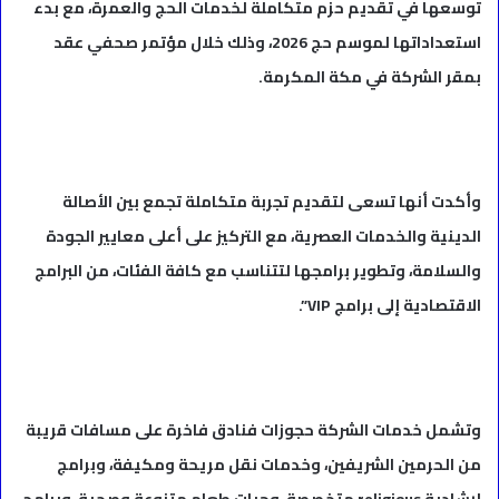
توسعها في تقديم حزم متكاملة لخدمات الحج والعمرة، مع بدء
استعداداتها لموسم حج 2026، وذلك خلال مؤتمر صحفي عقد
بمقر الشركة في مكة المكرمة.
وأكدت أنها تسعى لتقديم تجربة متكاملة تجمع بين الأصالة
الدينية والخدمات العصرية، مع التركيز على أعلى معايير الجودة
والسلامة، وتطوير برامجها لتتناسب مع كافة الفئات، من البرامج
الاقتصادية إلى برامج VIP”.
وتشمل خدمات الشركة حجوزات فنادق فاخرة على مسافات قريبة
من الحرمين الشريفين، وخدمات نقل مريحة ومكيفة، وبرامج
إرشادية religious متخصصة، وجبات طعام متنوعة وصحية، وبرامج