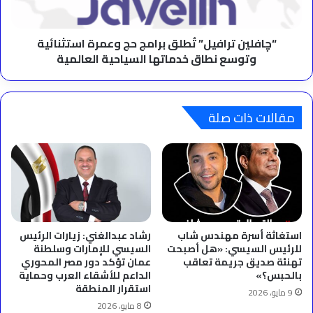
وتوسع
نطاق
خدماتها
“چافلين ترافيل” تُطلق برامج حج وعمرة استثنائية
السياحية
وتوسع نطاق خدماتها السياحية العالمية
العالمية
مقالات ذات صلة
استغاثة أسرة مهندس شاب
رشاد عبدالغني: زيارات الرئيس
للرئيس السيسي: «هل أصبحت
السيسي للإمارات وسلطنة
تهنئة صديق جريمة تعاقب
عمان تؤكد دور مصر المحوري
بالحبس؟»
الداعم للأشقاء العرب وحماية
استقرار المنطقة
9 مايو، 2026
8 مايو، 2026