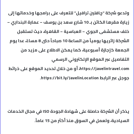
وتدعو شركة “چافلين ترافيل” للتعرف على برامجها وخدماتها إلى
زيارة مقرها الكائن بـ 10 شارع سعد بن يوسف – عمارة البنداري –
خلف مستشفى الجوي – العباسية – القاهرة، حيث تستقبل
الشركة زائريها يومياً من الساعة 10 صباحاً حتى 8 مساءً، عدا يوم
الجمعة كإجازة أسبوعية، كما يمكن الاطلاع على مزيد من
التفاصيل عبر الموقع الإلكتروني الرسمي
https://javelintravel.com، أو من خلال تحديد الموقع على خرائط
جوجل عبر الرابط https://bit.ly/JavelinLocation.
يذكر أن الشركة حاصلة على شهادة الجودة ISO في مجال الخدمات
السياحية، وتعمل في السوق منذ أكثر من 15 عاماً.