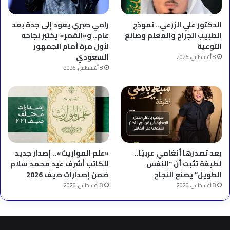
الدكتور علي الزرعي.. نموذج
رامي صبري يعود إلى جدة بعد
الطبيب الجراح والمعلم وصانع
عام.. و«القمر» يختبر نجاحه
التوعية
لأول مرة أمام الجمهور
السعودي
8 أغسطس، 2026
8 أغسطس، 2026
بعد تصدرها أنغامي عربيًا..
«علم المواريث».. إصدار جديد
لطيفة تثبت أن “النفس
للكاتب أشرف عيد محمد سلام
الطويل” يصنع النجاح
ضمن إصدارات صيف 2026
8 أغسطس، 2026
8 أغسطس، 2026