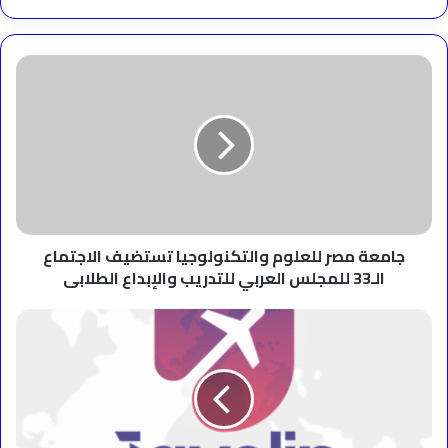
جامعة
مصر
للعلوم
والتكنولوجيا
تستضيف
الاجتماع
الـ33
للمجلس
العربي
للتدريب
جامعة مصر للعلوم والتكنولوجيا تستضيف الاجتماع
والإبداع
الـ33 للمجلس العربي للتدريب والإبداع الطلابى
الطلابى
“چافلين
ترافيل”
تُطلق
برامج
حج
وعمرة
استثنائية