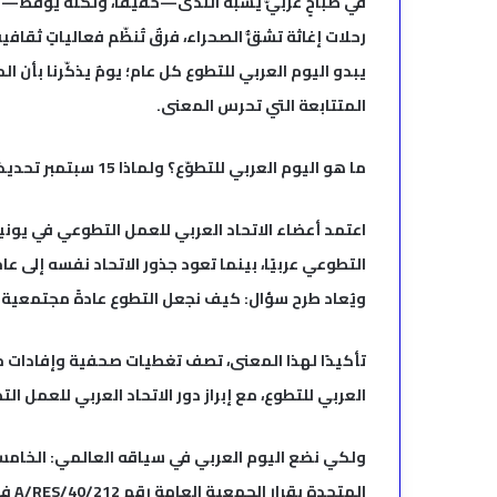
في صباحٍ عربيّ يشبه الندى—خفيفًا، ولكنّه يوقظ—تت
رحلات إغاثة تشقُّ الصحراء، فرقٌ تُنظّم فعالياتٍ ثقاف
يبدو اليوم العربي للتطوع كل عام؛ يومٌ يذكّرنا بأن
المتتابعة التي تحرس المعنى.
ما هو اليوم العربي للتطوّع؟ ولماذا 15 سبتمبر تحديدًا؟
ويُعاد طرح سؤال: كيف نجعل التطوع عادةً مجتمعية ل
العربي للتطوع، مع إبراز دور الاتحاد العربي للعمل ا
ولكي نضع اليوم العربي في سياقه العالمي: الخامس 