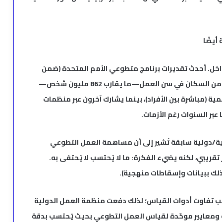
أيضًا
لداخل. أحدث تقديرات برنامج متطوعي الأمم المتحدة (ضمن
تقرير حالة التطوع في العالم 2022) تُظهر أن نحو 15% من السكان في سن العمل—ما يقارب 862 مليون شخص—
ية (مباشرة بين الأفراد)، بينما يشارك آخرون عبر منظمات
عبر السنوات رغم الأزمات.
مية/دولية سابقة تُشير إلى أن مساهمة العمل التطوعي
عالمي—تقدير تقريبي، لكنه يضيء الفكرة: ما لا يُحتسب لا يُحتفى به.
لك ببيانات وإسقاطات منهجية).
بسبب تفاوت أدوات القياس؛ لذلك دفعت منظمة العمل الدولية
ة ومعايير موحّدة لقياس العمل التطوعي بحيث يُحتسب بدقة