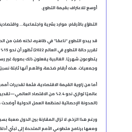
أوسع للاعتراف بقيمة التطوع.
التطوّع بالأرقام: موارد بشرية واجتماعية… واقتصادية 
قد يبدو التطوع “ناعمًا” في ظاهره، لكنه صُلبٌ من ا
يتطوعون شهريًا. الغالبية يفعلون ذلك بصورة غير رسم
وجمعيات. هذه أرقام ضخمة، والأهم أنها ثابتة نسبيًا 
أما من زاوية القيمة الاقتصادية، فثمة تقديرات أم
عالميًا توازي نحو 2.4% من الاقتصاد ال
(المدونة الإحصائية لمنظمة العمل الدولية أوضحت ذ
ورغم هذا الزخم، لا تزال المقارنة بين الدول صعبة 
ومعها برنامج متطوعي الأمم المتحدة إلى تبنّي أدل