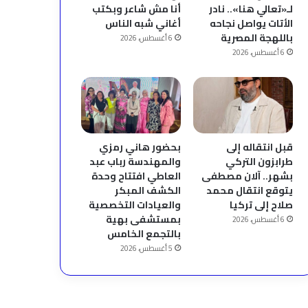
لـ«تعالي هنا».. نادر
أنا مش شاعر وبكتب
الأتات يواصل نجاحه
أغاني شبه الناس
باللهجة المصرية
6 أغسطس، 2026
6 أغسطس، 2026
قبل انتقاله إلى
بحضور هاني رمزي
طرابزون التركي
والمهندسة رباب عبد
بشهر.. آلان مصطفى
العاطي افتتاح وحدة
يتوقع انتقال محمد
الكشف المبكر
صلاح إلى تركيا
والعيادات التخصصية
بمستشفى بهية
6 أغسطس، 2026
بالتجمع الخامس
5 أغسطس، 2026