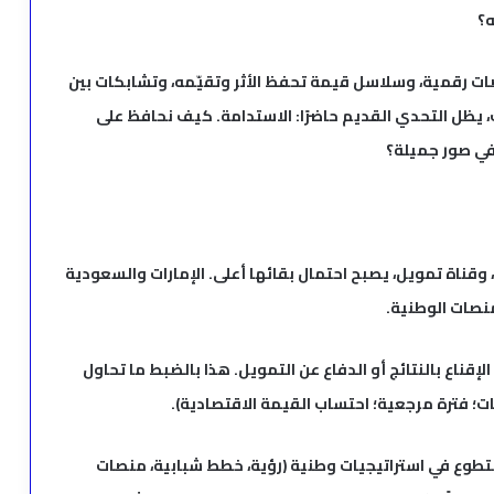
ه؟
نصّات رقمية، وسلاسل قيمة تحفظ الأثر وتقيّمه، وتشابكات بين
 يظل التحدي القديم حاضرًا: الاستدامة. كيف نحافظ على
 في صور جميلة؟
، وقناة تمويل، يصبح احتمال بقائها أعلى. الإمارات والسعودية
منصات الوطنية.
ن الإقناع بالنتائج أو الدفاع عن التمويل. هذا بالضبط ما تحاول
ة التطوع في استراتيجيات وطنية (رؤية، خطط شبابية، منصات