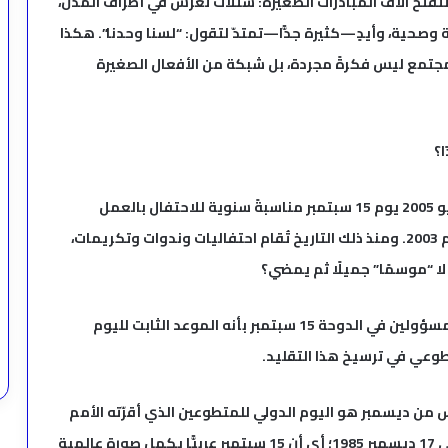
فتّح آلاف المبادرات الصغيرة: شتلات تُغرس في أطراف المدن،
ية وصحية، وأيدٍ—كثيرة جدًّا—تمتدّ لتقول: “لسنا وحدنا”. هكذا
 المجتمع ليس فكرةً مجردة، بل شبكة من الأفعال الصغيرة
اعتمد أعضاء الاتحاد العربي للعمل التطوعي في يونيو 2005 يوم 15 سبتمبر مناسبةً سنوية للاحتفال بالعمل
التطوعي عربيًا، بينما تعود جذور الاتحاد نفسه إلى عام 2003. ومنذ ذلك التاريخ تُقام احتفاليات وندوات وتكريمات،
ا “موسمًا” جميلًا ثم يمضي؟
تأكيدًا لهذا المعنى، تصف تغطيات صحفية وإفادات مسؤولين في الدوحة 15 سبتمبر بأنه الموعد الثابت لليوم
لتطوعي في ترسيخ هذا التقليد.
من ديسمبر هو اليوم الدولي للمتطوعين الذي أقرّته الأمم
المتحدة بقرار الجمعية العامة رقم A/RES/40/212 في 17 ديسمبر 1985؛ أي أن 15 سبتمبر عربيًّا يكمل صورة عالمية