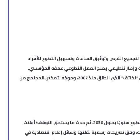
نشأت الإمارات منصة وطنية للتطوع (Volunteers.ae) لتجميع الفرص وتوثيق الساعات وتسهيل التطوع للأفراد
ة وإطار تنظيمي يمنح العمل التطوعي عمقه المؤسسي.
المنصة مدعومة من مؤسسة الإمارات وبرامجها مثل “تكاتف” الذي انطلق منذ 2007، وموجّه لتمكين المجتمع من
وضعت رؤية السعودية 2030 هدفًا طموحًا: مليون متطوع سنويًا بحلول 2030. ثم حدث ما يستحق التوقف؛ أعلنت
ت، وفق تصريحات رسمية نقلتها وسائل إعلام اقتصادية في