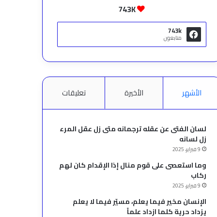
743K
743k
متابعون
الأشهر
الأخيرة
تعليقات
لسان الفتى عن عقله ترجمانه متى زل عقل المرء
زل لسانه
9 فبراير، 2025
وما استعصى على قوم منال إذا الإقدام كان لهم
ركاب
9 فبراير، 2025
الإنسان مخير فيما يعلم، مسيّر فيما لا يعلم
يزداد حرية كلما ازداد علماً