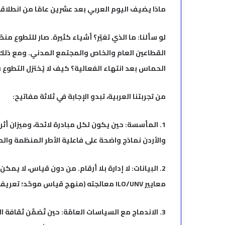
ماذا يضيف اليوم العربي بعد عشرين عامًا من انطلاق
لو سألنا: ما الذي تغيّر؟ أشياء كثيرة. صار للتطوع م
القطاعين العام والخاص والمجتمع المدني. ومع ذلك،
الحماس بعد انتهاء الفعالية؟ كيف لا يُختزل التطوع
من تجربتنا العربية، تبدو الإجابة في ثلاثة مفاتيح:
1. المأسسة: حين يكون لكل مبادرة لائحة، وميزان أثر
والأردن نماذج واضحة على فاعلية الأطر المنظمة وال
2. البيانات: لا إدارة بلا أرقام. من دون قياس، لا يمك
معايير ILO/UNV معالجته (منهج قياس موحّد؛ تعريفات؛ فترة مرجعية؛ احتساب القيمة الاقتصادية).
3. الاندماج مع السياسات العامّة: حين تُضمَّن ثقاف