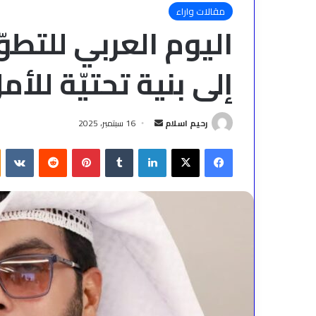
مقالات واراء
اليوم العربي للتطوّ
إلى بنية تحتيّة للأم
أرسل
رحيم اسلام
16 سبتمبر، 2025
بريدا
فيسبوك
‫X
لينكدإن
بينتيريست
إلكترونيا