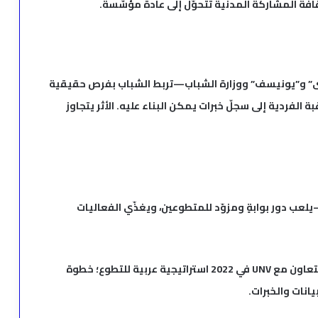
وى” و”يونيسف” ووزارة الشباب—تربط الشباب بفرص حقيقية
الفردية إلى سجلّ خبرات يمكن البناء عليه. الأثر يتجاوز
لعب دور بوابةٍ ومزوّد للمتطوعين، ويغذّي الفعاليات
وفي الإقليم الأوسع، أطلقت جامعة الدول العربية بالتعاون مع UNV في 2022 استراتيجية عربية للتطوع؛ خطوة
انات والخبرات.