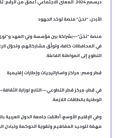
ديسمبر 2024. المعنى الاجتماعي أعمق من الرقم: ثقافة المشاركة المدنية تتحوّل إلى عادة مؤسَّسة.
الأردن: “نحنُ” منصة توحّد الجهود
منصة “نَحْنُ”—بشراكة بين مؤسسة وليّ العهد و”ن
في المحافظات كافة، وتوثّق مشاركاتهم، وتحوّل الرغبة 
التطوع إلى المواطنة الفاعلة.
قطر ومصر: مراكز واستراتيجيات وإطارات إقليمية
في قطر، مركز قطر التطوعي—التابع لوزارة الثقافة—ي
الوطنية بالطاقات اللازمة.
مهمّة لتوحيد المفاهيم وتقوية الحوكمة وتبادل البي