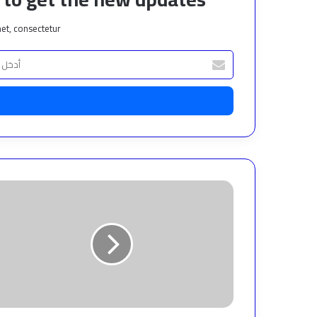
et, consectetur.
أدخل
بريدك
الإلكتروني
بالصور
..
شيبة
وسعد
الصغير
يشعلون
حفل
زفاف
خالد