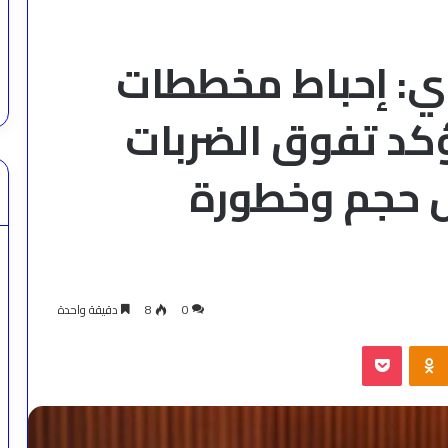
اوي: إحباط مخططات
ؤكد تفوق الضربات
 حجم وخطورة
0
8
دقيقة واحدة
‫Pocket
Odnoklassniki