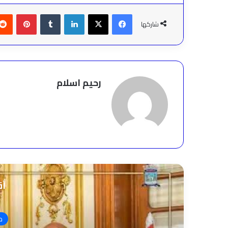
فيسبوك
‫X
لينكدإن
بينتير
شاركها
رحيم اسلام
أق
م