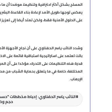
المسلح بشكل أكثر احترافية وتنظيما، موضحا أن ما 
يعكس توجها طويل الأمد لإعادة بناء القاعدة البشري
على الحلول الأمنية فقط، ولكن تمتد أيضا إلى تعزيز 
وشدد النائب ياسر الحفناوي على أن نجاح الأجهزة ال
باتت تعتمد على استراتيجية استباقية قائمة على الا
قدرة هذه التنظيمات على التحرك، مؤكدا على أن الم
المختلفة، خاصة في ما يتعلق بحماية الشباب من محاو
الإرهاب.
النائب ياسر الحفناوي: إحباط مخططات "حسم
حجم وخط