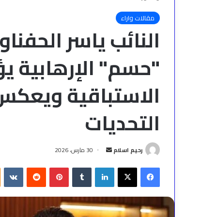
مقالات واراء
النائب ياسر الحفن
"حسم" الإرهابية ي
الاستباقية ويعكس
التحديات
أرسل
رحيم اسلام
30 مارس، 2026
بريدا
فيسبوك
‫X
لينكدإن
بينتيريست
إلكترونيا