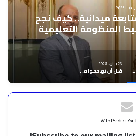
2
بعة ميدانية.. كيف نجح
ضبط المنظومة التعليمية
سكندرية؟
23 يونيو، 2026
بتوجيهات حاسمة ومتابعة ميدانية.. كيف نجح “عربي أبو زيد” في ضبط المنظومة التعليمية بالإسكندرية؟
قبل أن تهاجموا مهنة صنعت أسماء عالمية… التجميل فن له تاريخ وليس مجرد مقص وكرسي
With Product You
Subscribe to our mailing lis