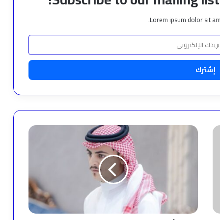
Lorem ipsum dolor sit am
أحمد
مسفر
العامري..
رائد
في
صناعة
المحتوى