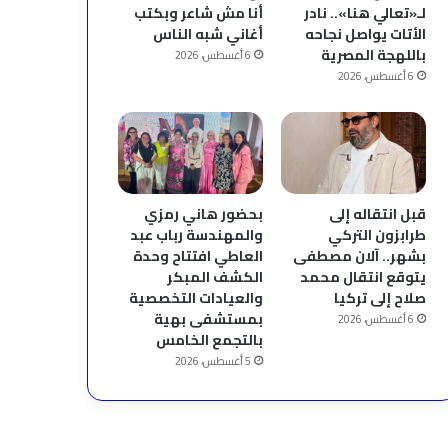
لـ«تعالي هنا».. نادر
أنا مش شاعر وبكتب
الأتات يواصل نجاحه
أغاني شبه الناس
باللهجة المصرية
6 أغسطس، 2026
6 أغسطس، 2026
قبل انتقاله إلى
بحضور هاني رمزي
طرابزون التركي
والمهندسة رباب عبد
بشهر.. آلان مصطفى
العاطي افتتاح وحدة
يتوقع انتقال محمد
الكشف المبكر
صلاح إلى تركيا
والعيادات التخصصية
بمستشفى بهية
6 أغسطس، 2026
بالتجمع الخامس
5 أغسطس، 2026