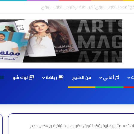
ت
أغاني
فن الخليج
رياضة
توك شو
طات “حسم” الإرهابية يؤكد تفوق الضربات الاستباقية ويعكس حجم