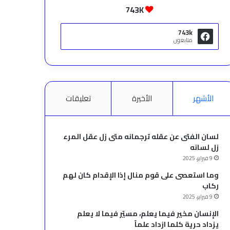
743K
743k
متابعون
الأشهر
الأخيرة
تعليقات
لسان الفتى عن عقله ترجمانه متى زل عقل المرء
زل لسانه
9 فبراير، 2025
وما استعصى على قوم منال إذا الإقدام كان لهم
ركاب
9 فبراير، 2025
الإنسان مخير فيما يعلم، مسيّر فيما لا يعلم
يزداد حرية كلما ازداد علماً