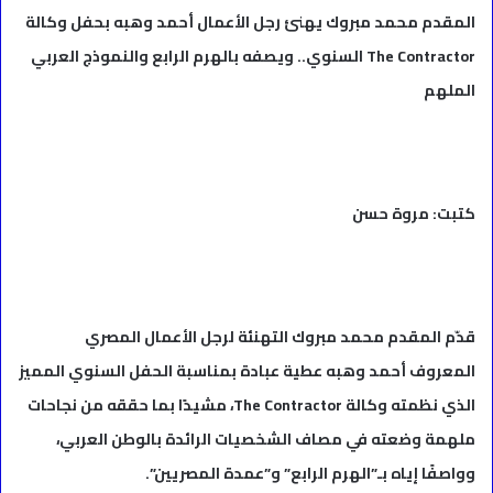
المقدم محمد مبروك يهنئ رجل الأعمال أحمد وهبه بحفل وكالة
The Contractor السنوي.. ويصفه بالهرم الرابع والنموذج العربي
الملهم
كتبت: مروة حسن
قدّم المقدم محمد مبروك التهنئة لرجل الأعمال المصري
المعروف أحمد وهبه عطية عبادة بمناسبة الحفل السنوي المميز
الذي نظمته وكالة The Contractor، مشيدًا بما حققه من نجاحات
ملهمة وضعته في مصاف الشخصيات الرائدة بالوطن العربي،
وواصفًا إياه بـ”الهرم الرابع” و”عمدة المصريين”.