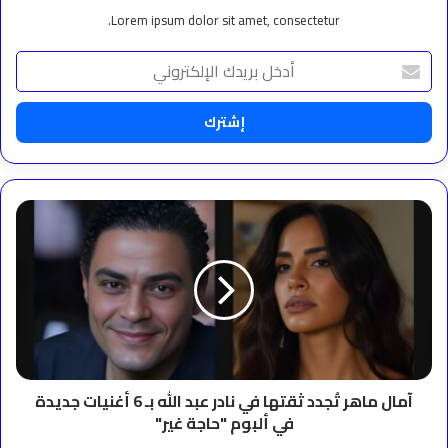
Lorem ipsum dolor sit amet, consectetur.
أدخل
بريدك
الإلكتروني
آمال
ماهر
تُجدد
ثقتها
في
نادر
عبد
الله
بـ
6
آمال ماهر تُجدد ثقتها في نادر عبد الله بـ 6 أغنيات جديدة
أغنيات
في ألبوم "حاجة غير"
جديدة