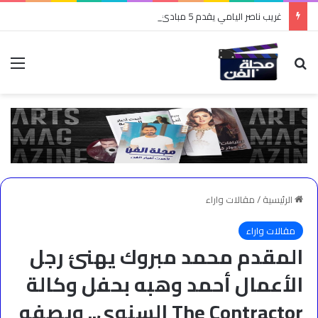
غريب ناصر اليامي يقدم 5 مبادئ في صناعة المحتوى
بحث عن
الق
الرئيسية
/
مقالات واراء
مقالات واراء
المقدم محمد مبروك يهنئ رجل
الأعمال أحمد وهبه بحفل وكالة
The Contractor السنوي.. ويصفه