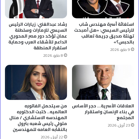
عربية
وباعتماد
رسمي
من
استغاثة أسرة مهندس شاب
رشاد عبدالغني: زيارات الرئيس
دبي
للرئيس السيسي: «هل أصبحت
السيسي للإمارات وسلطنة
تهنئة صديق جريمة تعاقب
عمان تؤكد دور مصر المحوري
بالحبس؟»
الداعم للأشقاء العرب وحماية
استقرار المنطقة
9 مايو، 2026
8 مايو، 2026
العلاقات الأسرية… حجر الأساس
من سيتحمل الفاتوره
في بناء الإنسان واستقرار
العالميه.. كتبت الدكتوره
المجتمع
المهندسه الاستشاري / منال
متولي رئيس شعبه بترول
23 أبريل، 2026
بالنقابه العامه للمهندسين
22 أبريل، 2026