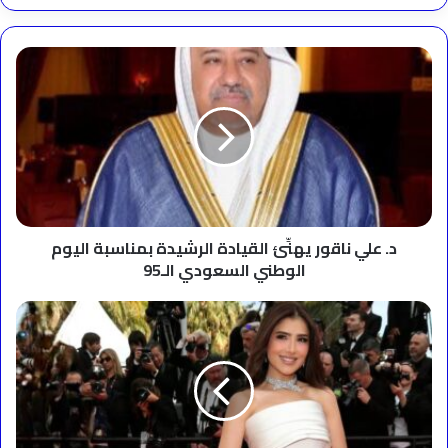
د.
علي
ناقور
يهنِّئ
القيادة
الرشيدة
بمناسبة
اليوم
الوطني
السعودي
د. علي ناقور يهنِّئ القيادة الرشيدة بمناسبة اليوم
الـ95
الوطني السعودي الـ95
٥٠
مليون
جنية
..
مي
عمر
تصبح