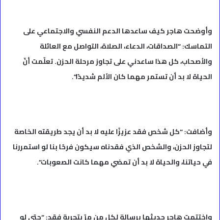
وأوضحت هاجر كيف ساعدها الدعم النفسي والاجتماعي على
التماسك: “الصداقات، الدعاء، الصلاة، التواصل مع العائلة
والأصحاب، كل هذا ساعدني على تجاوز مرحلة الحزن. تعلّمت أنّ
الحياة لا بد أن تستمر مهما كان الألم شديدًا”.
وأضافت: “كل شخص فقد عزيزًا عليه لا بد أن يجد طريقته الخاصة
لتجاوز الحزن، والشخص الذي فقدناه سيكون فرحًا بنا لو استمررنا
في حياتنا، والحياة لا بد أن تمضي مهما كانت الصعوبات”.
واختتمت هاجر حديثها برسالة لكل من مرّ بتجربة فقد: “حتى لو