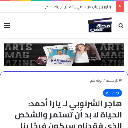
لارا نور وإيهاب قواسمي يشعلان أجواء الدبكة في “طربقة”
بحث عن
الق
الرئيسية
/
توك شو
توك شو
هاجر الشرنوبي لـ يارا أحمد:
الحياة لا بد أن تستمر والشخص
الذي فقدناه سيكون فرحًا بنا