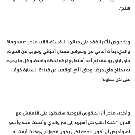
الألم”.
وبخصوص تأثير الفقد على حياتها النفسيّة، قالت هاجر: “بعد وفاة
والدي، بدأت أعاني من وسواس فقدان أحبّائي وفوبيا من الموت،
حتى ابني يوسف لم أعد أستطيع تركه لحظة واحدة، وكل ما يحيط
به يحتاج منّي حرصًا، وحتى أنّني توقفت عن قيادة السيارة خوفًا
على كل خطوة”.
وأكّدت هاجر أنّ الطقوس الروحية ساعدتها على التعايش مع
الحزن: “كنت أذهب كل أسبوع إلى قبر والدي وأتحدّث معه وأدعو
له، وأحرص أن أكون ناجحة لكي يكون فخورًا بي،وكنت أبعث له