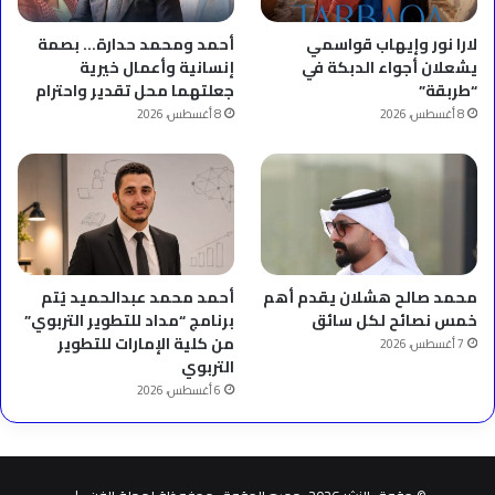
لارا نور وإيهاب قواسمي
أحمد ومحمد حدارة… بصمة
يشعلان أجواء الدبكة في
إنسانية وأعمال خيرية
“طربقة”
جعلتهما محل تقدير واحترام
8 أغسطس، 2026
8 أغسطس، 2026
محمد صالح هشلان يقدم أهم
أحمد محمد عبدالحميد يُتم
خمس نصائح لكل سائق
برنامج “مداد للتطوير التربوي”
من كلية الإمارات للتطوير
7 أغسطس، 2026
التربوي
6 أغسطس، 2026