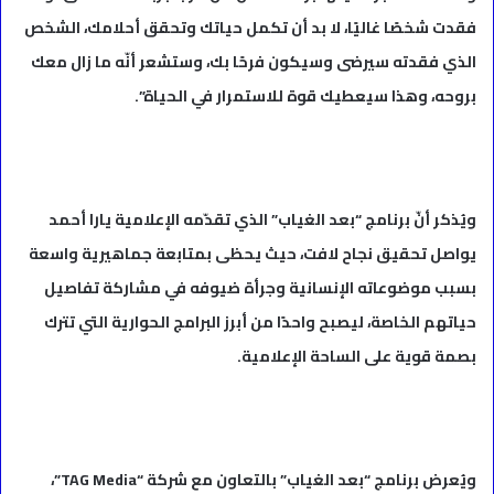
فقدت شخصًا غاليًا، لا بد أن تكمل حياتك وتحقق أحلامك، الشخص
الذي فقدته سيرضى وسيكون فرحًا بك، وستشعر أنّه ما زال معك
بروحه، وهذا سيعطيك قوة للاستمرار في الحياة”.
ويُذكر أنّ برنامج “بعد الغياب” الذي تقدّمه الإعلامية يارا أحمد
يواصل تحقيق نجاح لافت، حيث يحظى بمتابعة جماهيرية واسعة
بسبب موضوعاته الإنسانية وجرأة ضيوفه في مشاركة تفاصيل
حياتهم الخاصة، ليصبح واحدًا من أبرز البرامج الحوارية التي تترك
بصمة قوية على الساحة الإعلامية.
ويُعرض برنامج “بعد الغياب” بالتعاون مع شركة “TAG Media”،