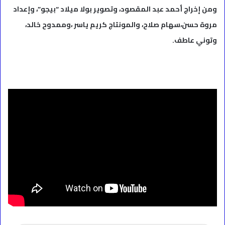
ومن إخراج أحمد عبد المقصود، وتصوير بولا ميلاد “بيجو”، وإعداد
مروة حسن،سهام صلاح، والمونتاج كريم ياسر ،وممدوح خالد،
وتوني عاطف.