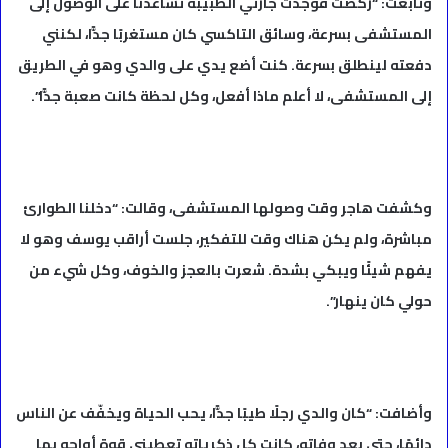
وتابعت: “ركضت فوجدت جارتي الطبيبة تساعدنا على الوصول إلى
المستشفى بسرعة، وسائق التاكسي كان مستغربًا جدًّا، لكنني
دفعته لينطلق بسرعة. كنت أضع يدي على والدي وهو في الطريق
إلى المستشفى، لا أعلم ماذا أفعل، وكل لحظة كانت صعبة جدًّا”.
وكشفت هاجر وقت وصولها المستشفى، وقالت: “دخلنا الطوارئ
مباشرة، ولم يكن هناك وقت للتفكير، جلست أراقب يوسف وهو لا
يفهم شيئًا ويبكي بشدة. شعرت بالعجز والخوف، وكل شيء من
حولي كان ينهار”.
وأضافت: “كان والدي رجلًا طيبًا جدًّا، يحب الحياة ويخفّف عن الناس
دائمًا، حتى بعد وفاته، كانت كل ذكرياته تعطيني قوة أواجه بها