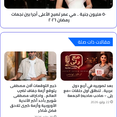
الأعلى
أجرا
بين
٥٠ مليون جنية .. مي عمر تصبح الأعلى أجرا بين نجمات
نجمات
رمضان ٢٠٢٦
رمضان
٢٠٢٦
مقالات ذات صلة
بعد تصويره في أربع دول
خبير التوقعات آلان مصطفى
عربية.. تنطلق اول حلقات «مع
يتوقع أزمة جفاف تضرب
رلى – صاحب صاحبه) الجمعة
العالم.. واحتراف مصطفى
شوبير بأحد أكبر الأندية
22 يوليو، 2026
الأوروبية وأزمة كبرى تلاحق
فضل شاكر
20 يوليو، 2026