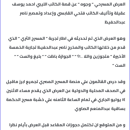
العرض المسرحي ” وجوه ” عن قصة الكاتب الليبي احمد يوسف
عقيلة وتأليف الكاتب فتحي القابسي وإعداد وتمصير ناصر
عبدالحفيظ
وهو العرض الذي تم تحديثه في اطار تجربة ” المسرح الثري ” الذي
قدم من خلالها الكاتب والمخرج ناصر عبدالحفيظ تجاربة الخمسة
الأخيرة ” متجوزين واللا ..!؟ ” ” الجوازة باظت ” ” بليغ والست ” ”
الست ”
وقد حرص القائمون علي منصة المسرح المصري تجميع ابرز ماقيل
في الصحف المحلية والدولية عن العرض الذي يقدم مساء الاثنين
١٤ يوليو الجاري في تمام الساعة الثامنه علي خشبة مسرح الحكمة
بساقية عبدالمنعم الصاوي
و من المتوقع ان تكتمل حجوزات المقاعد قبل العرض بأيام نظرا