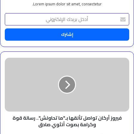
Lorem ipsum dolor sit amet, consectetur.
أدخل
بريدك
الإلكتروني
فيروز
أركان
تواصل
تألقها
بـ"ما
تحاولش"..
رسالة
قوة
وكرامة
بصوت
فيروز أركان تواصل تألقها بـ"ما تحاولش".. رسالة قوة
أنثوي
وكرامة بصوت أنثوي صادق
صادق