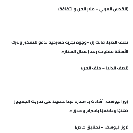
(القدس العربي – منبر الفن والثقافة)
نصف الدنيا: قالت إن «وجوه تجربة مسرحية تدعو للتفكير وتترك
الأسئلة مفتوحة بعد إسدال الستار».
(نصف الدنيا – ملف الفن)
روز اليوسف: أشادت بـ «قدرة عبدالحفيظ على تحريك الجمهور
ذهنيًا وعاطفيًا باحترام وصدق».
(روز اليوسف – تحقيق خاص)