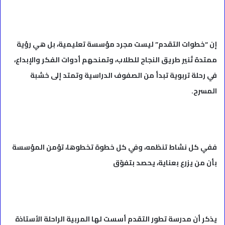
إن “خطوات التقدم” ليست مجرد مؤسسة تعليمية، بل هي رؤية
ممتدة تُنير طريق النجاح للطلاب، وتمنحهم أدوات الفكر والإبداع،
في رحلة تربوية تبدأ من الصفوف الدراسية وتمتد إلى خشبة
المسرح.
ففي كل نشاط تنظمه، وفي كل خطوة تخطوها، تؤمن المؤسسة
بأن من يزرع بعناية، يحصد بتفوّق
يذكر أن مدرسة تطور التقدم أسست لها المربية الراحلة الأستاذة