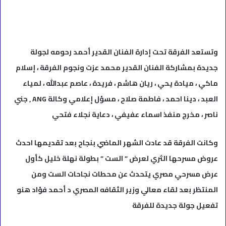
وتستعد الفرقة تحت إدارة الفنان القدير أحمد رحومه لجولة
جديدة بمشاركة الفنان القدير محمد عزت ونجوم الفرقة ، إسلام
ماكي ، ميادة يحي ، ريان هاشم ، فريدة ، عاصم عبدالله ، لمياء
العبد ، دينا احمد ، فاطمة صلاح ، مسؤل إعلامي وكالة ANG , جني
ناصر ، مخرج منفذ اسماء عفيفي ، دعاية نجلاء فتحي
وكانت الفرقة قد عادت الشهر الماضي بنجاح بعد تقديمها احدث
عروض مسرحها الثري لعرض ” الست ” بطولة نهلة خليل كأول
عرض مسرحي مصري يتحدث عن محطات نجاحات الست ومن
المنتظر بعد لقاء معالي وزير الثقافه المصري د أحمد فؤاد هنو
تفعيل جولة جديدة للفرقة