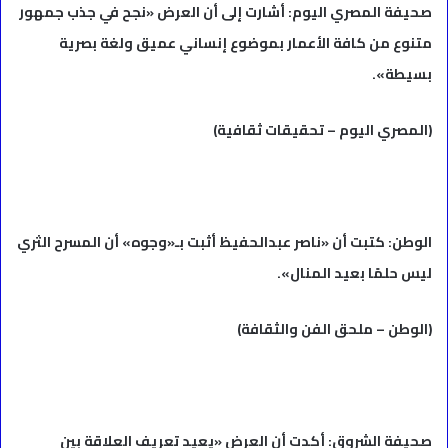
صحيفة المصري اليوم: أشارت إلى أن العرض «نجح في جذب جمهور
متنوع من كافة الأعمار بموضوع إنساني عميق ولغة بصرية
بسيطة».
(المصري اليوم – تحقيقات ثقافية)
الوطن: كتبت أن «ناصر عبدالحفيظ أثبت بـ«وجوه» أن المسرح الثري
ليس حلمًا بعيد المنال».
(الوطن – ملحق الفن والثقافة)
صحيفة الشروق: أكدت أن العرض «يعيد تعريف العلاقة بين