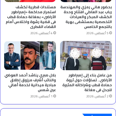
بحضور هاني رمزي والمهندسة
مستندات قطرية تكشف
رباب عبد العاطي افتتاح وحدة
استمرار محاكمة «إمبراطور
الكشف المبكر والعيادات
الأراضى» بمغاغة حمادة قطب
التخصصية بمستشفى بهية
فى قضية رشوة واختلاس أمام
بالتجمع الخامس
القضاء القطرى
5 أغسطس، 2026
4 أغسطس، 2026
من عامل بناء إلى إمبراطور
بلال صبري يناشد أحمد العوضي
الأراضى.. تساؤلات حول ثروة
والنائب أشرف مرزوق إطلاق
حمادة قطب وشراكاته المثيرة
مبادرة ميدانية لخدمة أهالي
للجدل فى مغاغة
عين شمس
2 أغسطس، 2026
1 أغسطس، 2026