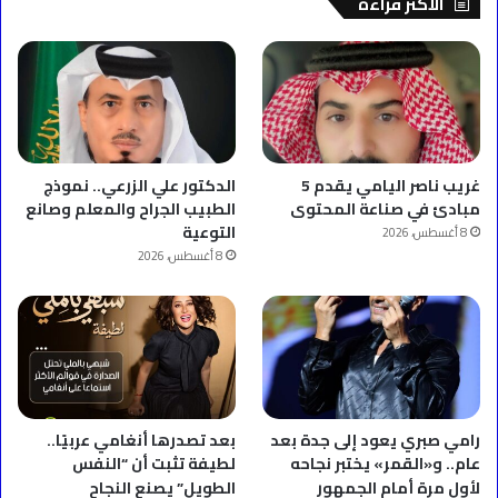
الأكثر قراءه
غريب ناصر اليامي يقدم 5
الدكتور علي الزرعي.. نموذج
مبادئ في صناعة المحتوى
الطبيب الجراح والمعلم وصانع
التوعية
8 أغسطس، 2026
8 أغسطس، 2026
رامي صبري يعود إلى جدة بعد
بعد تصدرها أنغامي عربيًا..
عام.. و«القمر» يختبر نجاحه
لطيفة تثبت أن “النفس
لأول مرة أمام الجمهور
الطويل” يصنع النجاح