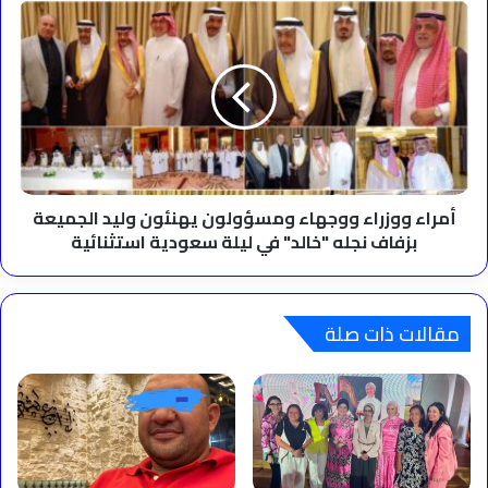
أمراء
ووزراء
ووجهاء
ومسؤولون
يهنئون
وليد
الجميعة
بزفاف
نجله
"خالد"
أمراء ووزراء ووجهاء ومسؤولون يهنئون وليد الجميعة
في
بزفاف نجله "خالد" في ليلة سعودية استثنائية
ليلة
سعودية
استثنائية
مقالات ذات صلة