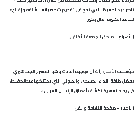
فريدة تفتح قضايا إنسانية متعددة من خلال أداء مبهر للفنان
ناصر عبدالحفيظ، الذي نجح في تقديم شخصياته برشاقة وإقناع».
للناقد الكبيرة آمال بكير
(الأهرام – ملحق الجمعة الثقافي)
مؤسسة الأخبار: رأت أن «وجوه أعادت وهج المسرح الجماهيري
بفضل طاقة الأداء الجسدي والصوتي التي يمتلكها عبدالحفيظ،
في رحلة نفسية تكشف أعماق الإنسان العربي».
(الأخبار – صفحة الثقافة والفن)