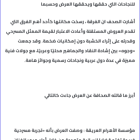
للنجاحات التي حققها ويحققها العرض وحسبما
أشارت الصحف ان الفرقة ، رسخت مكانتها كأحد أهم الفرق التي
تقدم العروض المستقلة وأعادت الاعتبار لقيمة الممثل المسرحي
وقدرته على إثراء الخشبة دون إمكانيات ضخمة. وقد جمعت
«وجوه» بين إشادة النقاد والجماهير محليًا وعربيًا، مع جولات فنية
مميزة في عدة دول عربية ونجاحات رسمية وجوائز هامة.
أبرز ما قالته الصحافة عن العرض جاءت كالتالي
مؤسسة الأهرام العريقة : وصفت العرض بأنه «تجربة مسرحية