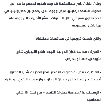
وكان الفنان ناصر عبدالحفيظ قد وجه شكره لمجموعة مدارس
خطوات التقدم لرعايتها عرض وجوه الذي يجمع بين مصر وليبيا في
انجح تعاون مسرحي خلال السنوات العشر الأخيرة خلال جولة قام
بها داخل المجموعه
والتي شملت فروعها في محافظات مختلفة:
• الجيزة / مدرسة كيزن الدولية: الهرم، شارع الليبيني، شارع
الأورمان، خلف أولاد رجب
• القاهرة / مدرسة خطوات التقدم: مصر الجديدة، شارع الدكتور
أحمد خليل عبد الخالق، ميدان الحجاز، بجوار مسجد الشيخ أبو زهرة
• الإسكندرية / مدرسة خطوات التقدم – فرع نجت: 13 شارع
المحاسبة