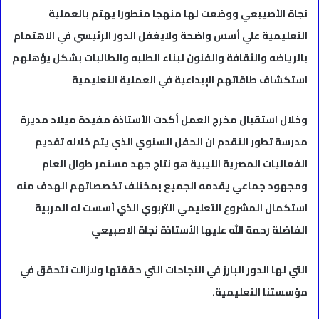
نجاة الأصيبعي ووضعت لها منهجا متطورا يهتم بالعملية
التعليمية علي أسس واضحة ولايغفل الدور الرئيسي في الاهتمام
بالرياضه والثقافة والفنون لبناء الطلبه والطالبات بشكل يؤهلهم
استكشاف طاقاتهم الإبداعية في العملية التعليمية
وخلال استقبال مخرج العمل أكدت الأستاذة مفيدة ميلاد مديرة
مدرسة تطور التقدم ان الحفل السنوي الذي يتم خلاله تقديم
الفعاليات المصرية الليبية هو نتاج جهد مستمر طوال العام
ومجهود جماعي يقدمه الجميع بمختلف تخصصاتهم الهدف منه
استكمال المشروع التعليمي التربوي الذي أسست له المربية
الفاضلة رحمة الله عليها الأستاذة نجاة الاصبيعي
التي لها الدور البارز في النجاحات التي حققتها ولازالت تتحقق في
مؤسستنا التعليمية.