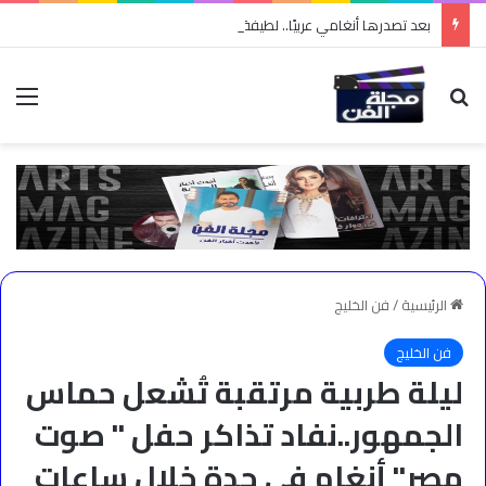
بعد تصدرها أنغامي عربيًا.. لطيفة تثبت أن “النفس الطويل” يصنع النجاح
بحث عن
الق
الرئيسية
/
فن الخليج
فن الخليج
ليلة طربية مرتقبة تُشعل حماس
الجمهور..نفاد تذاكر حفل " صوت
مصر" أنغام في جدة خلال ساعات