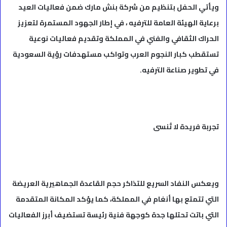
ويأتي الحفل بتنظيم من شركة بنش مارك ضمن فعاليات العيد
برعاية الهيئة العامة للترفيه ، في إطار الجهود المستمرة لتعزيز
الحراك الثقافي والفني في المملكة وتقديم فعاليات نوعية
تستقطب كبار النجوم العرب وتواكب مستهدفات رؤية السعودية
في تطوير صناعة الترفيه.
تجربة فريدة لا تُنسى
ويعكس النفاد السريع للتذاكر حجم القاعدة الجماهيرية العريضة
التي تتمتع بها أنغام في المملكة، كما يؤكد المكانة المتقدمة
التي باتت تحتلها جدة كوجهة فنية رئيسة تستضيف أبرز الفعاليات