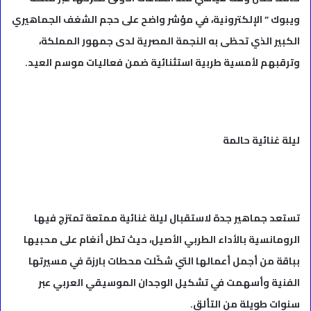
ويبوك ” الإلكترونية، في مؤشر واضح على حجم الشغف الجماهيري
الكبير الذي تحظى به النجمة المصرية لدى جمهور المملكة،
وترقبهم لأمسية طربية استثنائية ضمن فعاليات موسم العيد.
ليلة غنائية حالمة
تستعد جماهير جدة لاستقبال ليلة غنائية ممتعة تمتزج فيها
الرومانسية بالأداء الطربي الأصيل، حيث تطل أنغام على محبيها
بباقة من أجمل أعمالها التي شكّلت محطات بارزة في مسيرتها
الفنية وأسهمت في تشكيل الوجدان الموسيقي العربي عبر
سنوات طويلة من التألق.