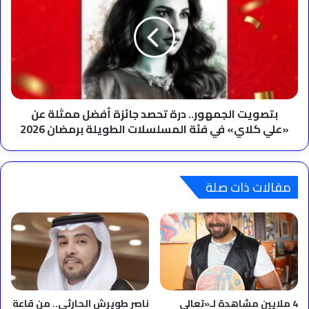
درة
تحصد
جائزة
أفضل
ممثلة
عن
«علي
كلاي»
بتصويت الجمهور.. درة تحصد جائزة أفضل ممثلة عن
في
«علي كلاي» في فئة المسلسلات الطويلة برمضان 2026
فئة
المسلسلات
الطويلة
برمضان
مقالات ذات صلة
2026
4 ملايين مشاهدة لـ«تعالي
ناصر طويرش الحارثي.. من قاعة