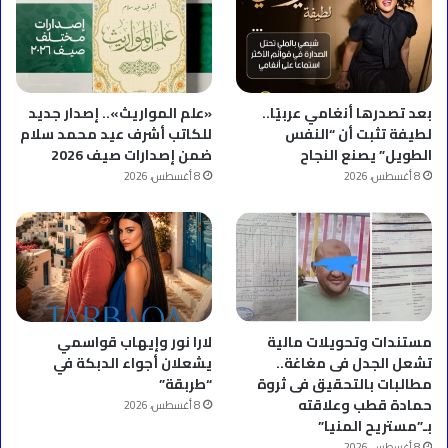
بعد تصدرها أنغامي عربيًا..
«علم المواريث».. إصدار جديد
لطيفة تثبت أن “النفس
للكاتب أشرف عيد محمد سلام
الطويل” يصنع النجاح
ضمن إصدارات صيف 2026
8 أغسطس، 2026
8 أغسطس، 2026
مستندات وتحويلات مالية
لارا نور وإيهاب قواسمي
تشعل الجدل فى مغاغة..
يشعلان أجواء الدبكة في
مطالبات بالتحقيق فى ثروة
“طربقة”
حمادة قطب وعلاقته
8 أغسطس، 2026
بـ”مستريح المنيا”
8 أغسطس، 2026