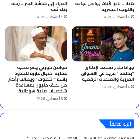
هنا».. نادر الأتات يواصل نجاحه
المزاد إلى شاشة الخبر… رحلة
باللهجة المصرية
بناء ثقة
6 أغسطس، 2026
4 أغسطس، 2026
جوانا ملاح تستعد لإطلاق
مواطن كويتي يقع ضحية
“بكلمة ” قريبًا في الأسواق
عملية احتيال عابرة للحدود
العربية والمنصات الرقمية
باسم “التصوف” ويطالب بأكثر
من نصف مليون بمساعدة
4 أغسطس، 2026
شخصيات دينية سودانية
3 أغسطس، 2026
اترك تعليقاً
لن يتم نشر عنوان بريدك الإلكتروني.
الحقول الإلزامية مشار إليها بـ
*