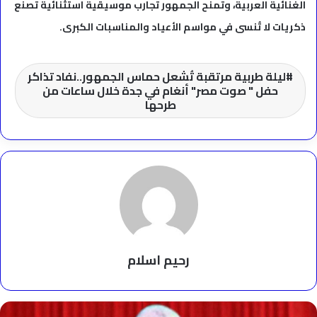
الغنائية العربية، وتمنح الجمهور تجارب موسيقية استثنائية تصنع
ذكريات لا تُنسى في مواسم الأعياد والمناسبات الكبرى.
ليلة طربية مرتقبة تُشعل حماس الجمهور..نفاد تذاكر
حفل " صوت مصر" أنغام في جدة خلال ساعات من
طرحها
رحيم اسلام