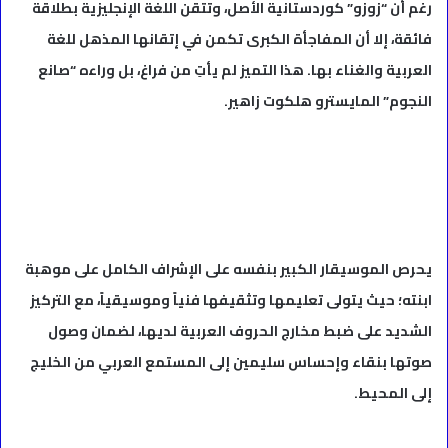
رغم أن “زوزو” كوردستانية الأصل، وتتقن اللغة الإنجليزية بطلاقة
فائقة، إلا أن المفاجأة الكبرى تكمن في إتقانها المذهل للغة
العربية والغناء بها. هذا التميز لم يأتِ من فراغ، بل وراءه “صانع
النجوم” المايسترو هلكوت زاهير.
يحرص الموسيقار الكبير بنفسه على الإشراف الكامل على موهبة
ابنته؛ حيث يتولى تعليمها وتثقيفها فنياً وموسيقياً، مع التركيز
الشديد على ضبط مخارج الحروف العربية لديها، لضمان وصول
صوتها بنقاء وإحساس سليمين إلى المستمع العربي من الخليج
إلى المحيط.