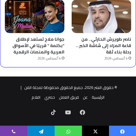
ناصر طويرش الحارثي.. من
جوانا ملاح تستعد لإطلاق
قاعة المزاد إلى شاشة الخبر…
“بكلمة ” قريبًا في الأسواق
رحلة بناء ثقة
العربية والمنصات الرقمية
4 أغسطس، 2026
4 أغسطس، 2026
© حقوق النشر 2026، جميع الحقوق محفوظة لمجلة الفن |
الرئيسية
عن
فريق العمل
حصري
افلام
فيسبوك
‫YouTube
‫TikTok