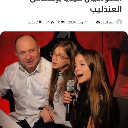
العندليب
أرسل
رحيم اسلام
14 يونيو، 2026
0
54
2 دقائق
بريدا
إلكترونيا