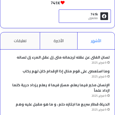
741K
741k
متابعون
الأشهر
الأخيرة
تعليقات
لسان الفتى عن عقله ترجمانه متى زل عقل المرء زل لسانه
9 فبراير، 2025
وما استعصى على قوم منال إذا الإقدام كان لهم ركاب
9 فبراير، 2025
الإنسان مخير فيما يعلم، مسيّر فيما لا يعلم يزداد حرية كلما
ازداد علماً
9 فبراير، 2025
الحياة قطار سريع ما اجتازه حلم ، و ما هو مقبل عليه وهم
9 فبراير، 2025