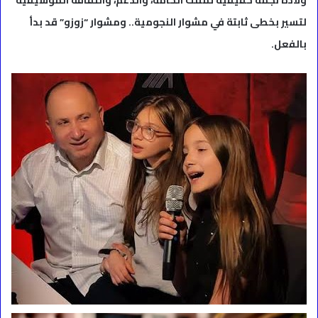
لتسير بخطى ثابتة في مشوار النجومية.. ومشوار “زوزو” قد بدأ
بالفعل.