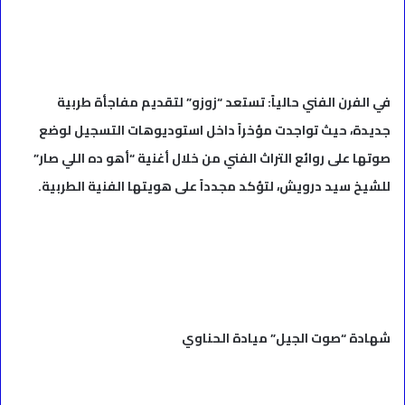
في الفرن الفني حالياً: تستعد “زوزو” لتقديم مفاجأة طربية
جديدة، حيث تواجدت مؤخراً داخل استوديوهات التسجيل لوضع
صوتها على روائع التراث الفني من خلال أغنية “أهو ده اللي صار”
للشيخ سيد درويش، لتؤكد مجدداً على هويتها الفنية الطربية.
شهادة “صوت الجيل” ميادة الحناوي