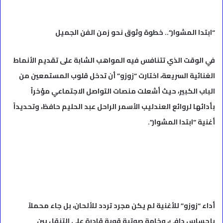
“ابتدا المشوار”.. خطوة وثوق نحو زمن الفن الجميل
في الوقت الذي تتنافس فيه المواهب الشابة على تقديم الأنماط
الغنائية السريعة، اختارت “زوزو” أن تدخل قلوب المستمعين من
الباب الكبير، حيث أشعلت منصات التواصل الاجتماعي مؤخراً
بأدائها لروائع العندليب الأسمر الراحل عبد الحليم حافظ، وتحديداً
أغنية “ابتدا المشوار”.
أداء “زوزو” للأغنية لم يكن مجرد تردد للألحان، بل جاء محملاً
بإحساس دافئ، وخامة صوتية قوية قادرة على التنقل بين