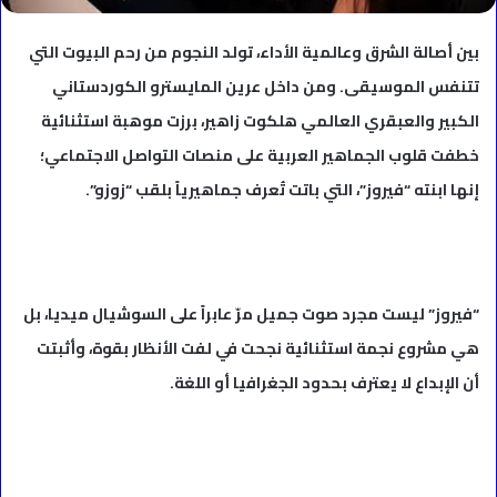
بين أصالة الشرق وعالمية الأداء، تولد النجوم من رحم البيوت التي
تتنفس الموسيقى. ومن داخل عرين المايسترو الكوردستاني
الكبير والعبقري العالمي هلكوت زاهير، برزت موهبة استثنائية
خطفت قلوب الجماهير العربية على منصات التواصل الاجتماعي؛
إنها ابنته “فيروز”، التي باتت تُعرف جماهيرياً بلقب “زوزو”.
“فيروز” ليست مجرد صوت جميل مرّ عابراً على السوشيال ميديا، بل
هي مشروع نجمة استثنائية نجحت في لفت الأنظار بقوة، وأثبتت
أن الإبداع لا يعترف بحدود الجغرافيا أو اللغة.