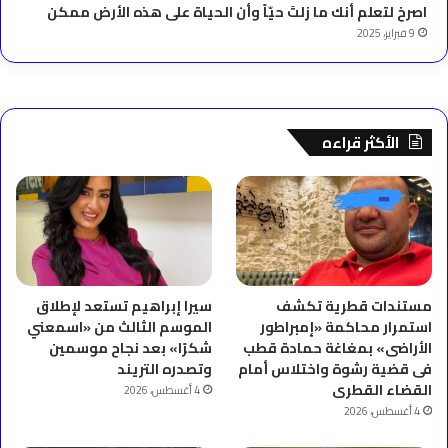
‫اصرخ لتعلم أنك ما زلتَ حيّاً وأن الحياة على هذه الأرض ممكن
9 فبراير، 2025
الأكثر قراءه
مستندات قطرية تكشف
سيرا إبراهيم تستعد لإطلاق
استمرار محاكمة «إمبراطور
الموسم الثالث من «اسمعني
الأراضى» بمغاغة حمادة قطب
شكرًا» بعد نجاح موسمين
فى قضية رشوة واختلاس أمام
وتصدره التريند
القضاء القطرى
4 أغسطس، 2026
4 أغسطس، 2026