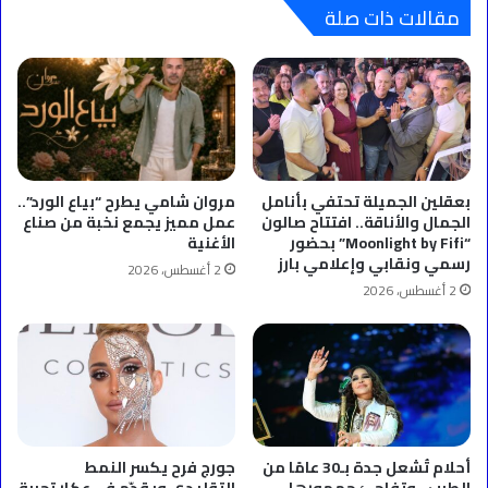
مقالات ذات صلة
بعقلين الجميلة تحتفي بأنامل
مروان شامي يطرح “بياع الورد”..
الجمال والأناقة.. افتتاح صالون
عمل مميز يجمع نخبة من صناع
“Moonlight by Fifi” بحضور
الأغنية
رسمي ونقابي وإعلامي بارز
2 أغسطس، 2026
2 أغسطس، 2026
أحلام تُشعل جدة بـ30 عامًا من
جورج فرح يكسر النمط
الطرب.. وتفاجئ جمهورها
التقليدي ويقدّم في عكار تجربة