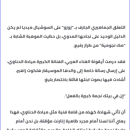
التعلق الجماهيري الجارف بـ “زوزو” على السوشيال ميديا لم يكن
الدليل الوحيد على نجاحها المدوي، بل حظيت الموهبة الشابة بـ
“صك نجومية” من طراز رفيع.
فقد حرصت أيقونة الغناء العربي، الفنانة الكبيرة ميادة الحناوي،
على إرسال رسالة خاصة إلى والدها الموسيقار هلكوت زاهير،
أشادت فيها بصوت ابنتها قائلة باختصار بليغ:
“إن في بيتك نجمة كبيرة بالفعل”.
أن تأتي شهادة كهذه من قامة فنية مثل ميادة الحناوي، فهذا
يعني أننا لسنا أمام مجرد ظاهرة إنترنت مؤقتة، بل نحن أمام
ولادة نجمة حقيقية تمتلك الخامة، والدعم، والثقافة الموسيقية