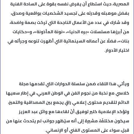
المصرية، حيث استطاع أن يفرض نفسه بقوة على الساحة الفنية
بفضل موهبته وقدرته على تجسيد الشخصيات بواقعية وصدق،
وقد شارك في عدد من الأعمال الناجحة التي تركت بصمة واضحة،
من أبرزها مسلسلات «بره الدنيا»، «نونة المأذونة»، و«حكايات
بنات»، فضلًا عن أعماله السينمائية التي أظهرت تنوعه وجرأته في
اختيار الأدوار.
ويأتي هذا اللقاء ضمن سلسلة الحوارات التي تقدمها مجلة
كلاسي مع نخبة من نجوم الفن في الوطن العربي، في إطار سعيها
الدائم لتقديم محتوى إعلامي راقٍ يجمع بين المصداقية والتميز،
وتؤكد الإعلامية كلير توفيق أنّ لقاءها مع وائل عبد العزيز
سيكون مختلفًا، مشيرة إلى أنه سيُظهر جوانب لم يتحدث عنها من
قبل، سواء على المستوى الفني أو الإنساني.