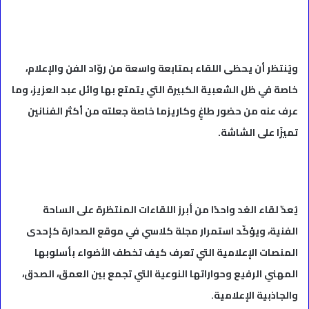
ويُنتظر أن يحظى اللقاء بمتابعة واسعة من روّاد الفن والإعلام،
خاصة في ظل الشعبية الكبيرة التي يتمتع بها وائل عبد العزيز، وما
عرف عنه من حضور طاغٍ وكاريزما خاصة جعلته من أكثر الفنانين
تميزًا على الشاشة.
يُعدّ لقاء الغد واحدًا من أبرز اللقاءات المنتظرة على الساحة
الفنية، ويؤكّد استمرار مجلة كلاسي في موقع الصدارة كإحدى
المنصات الإعلامية التي تعرف كيف تخطف الأضواء بأسلوبها
المهني الرفيع وحواراتها النوعية التي تجمع بين العمق، الصدق،
والجاذبية الإعلامية.