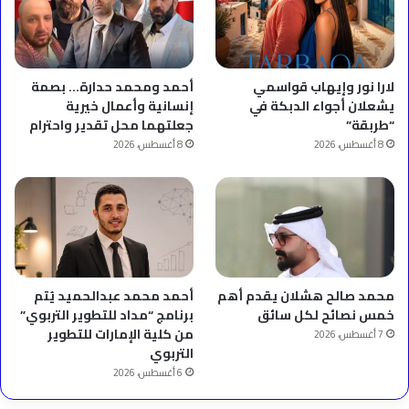
لارا نور وإيهاب قواسمي
أحمد ومحمد حدارة… بصمة
يشعلان أجواء الدبكة في
إنسانية وأعمال خيرية
“طربقة”
جعلتهما محل تقدير واحترام
8 أغسطس، 2026
8 أغسطس، 2026
محمد صالح هشلان يقدم أهم
أحمد محمد عبدالحميد يُتم
خمس نصائح لكل سائق
برنامج “مداد للتطوير التربوي”
من كلية الإمارات للتطوير
7 أغسطس، 2026
التربوي
6 أغسطس، 2026