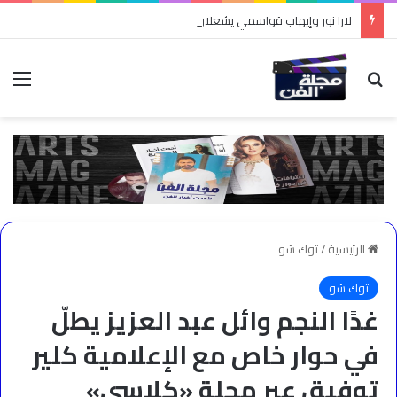
لارا نور وإيهاب قواسمي يشعلان أجواء الدبكة في “طربقة”
بحث عن
الق
الرئيسية
/
توك شو
توك شو
غدًا النجم وائل عبد العزيز يطلّ
في حوار خاص مع الإعلامية كلير
توفيق عبر مجلة «كلاسي»