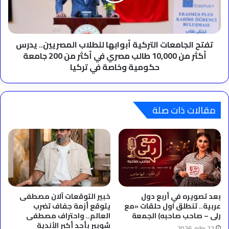
المصريين..
يدرس
أكثر
من
10,000
تفتح الجامعات التركية أبوابها للطلاب المصريين.. يدرس
طالب
أكثر من 10,000 طالب مصري في أكثر من 200 جامعة
مصري
حكومية وخاصة في تركيا
في
أكثر
من
200
مقالات ذات صلة
جامعة
حكومية
وخاصة
في
تركيا
بعد تصويره في أربع دول
خبير التوقعات آلان مصطفى
عربية.. تنطلق اول حلقات «مع
يتوقع أزمة جفاف تضرب
رلى – صاحب صاحبه) الجمعة
العالم.. واحتراف مصطفى
شوبير بأحد أكبر الأندية
22 يوليو، 2026