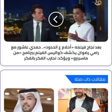
نجاح
فيلمه
«أحلام
ع
الحدود»..
حمدي
عاشور
مع
رامي
بعد نجاح فيلمه «أحلام ع الحدود».. حمدي عاشور مع
رضوان
رامي رضوان يكشف كواليس الفيلم ببرنامج «من
يكشف
ماسبيرو» ويؤكد: نحارب الفكر بالفكر
كواليس
الفيلم
ببرنامج
«من
مقالات ذات صلة
ماسبيرو»
ويؤكد:
نحارب
الفكر
بالفكر