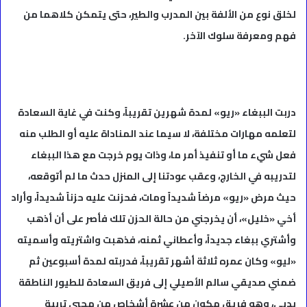
لخلق نوع من الألفة بين المدرب والطير، حتى يتمكن كلاهما من
فهم ومعرفة سلوك الآخر.
دربت الببغاء «ريو» لمدة شهرين تقريباً، وكنت في غاية السعادة
لتعلمه مهارات مختلفة، لا سيما عند المناداة عليه أو الطلب منه
فعل شيء ما أو تنفيذ أمر ما، وذات يوم خرجت مع هذا الببغاء
لتدريبه في الخارج، وعقب عودتنا إلى المنزل حدث ما لم أتوقعه،
حيث مرض «ريو» مرضاً شديداً ومات، فحزنت عليه حزناً شديداً، وأراد
أخي «خليل»، أن يخرجني من حالة الحزن تلك فأصر على أن أذهب
وأشتري ببغاء جديداً، وأعطاني ثمنه، فذهبت واشتريته وأسميته
«ليو» وكان عمره ثلاثة أشهر تقريباً، فدربته لمدة أسبوعين ثم
ضمني صديقي سالم الأصيلي إلى فريق السعادة للطيور الناطقة
بدبي، وهو فريق مكون من عشرة أشخاص من محبي تربية