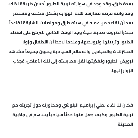
بعدة طرق، وقد وجد في هوايته تربية الطيور أحسن طريقة لذلك،
وقد واتته فرصة ممارسة هذه الهواية بشكل مكثف ومستمر
بعد أن تقاعد من عمله في هيئة طرق ومواصلات الشارقة تقاعداً
مبكراً لظروف صحية، حيث وجد الوقت الكافي للتركيز على اقتناء
الطيور وتربيتها وترويضها، وعندما لاحظ أن الأطفال وزوار
المنتزهات والميادين والمعالم السياحية يحبون جميعاً مشاهد
ترويض الطيور وتغذيتها نقل ممارسته إلى تلك الأماكن، فجذب
الزوار إليها.
فكان لنا لقاء بعلي إبراهيم البلوشي ومحاورته حول تجربته مع
تربية الطيور، وكيف جعل منها حدثاً سياحياً يساهم في جاذبية
المدينة.