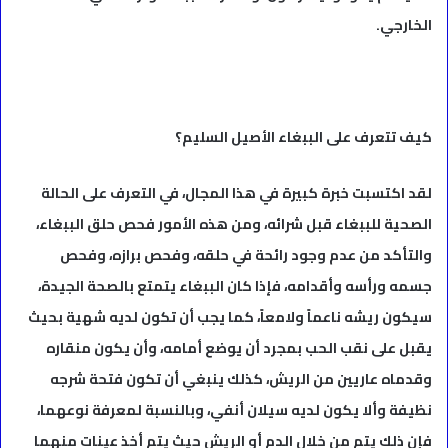
الخارجي.
كيف تتعرف على الببغاء الأصيل السليم؟
لقد اكتسبت خبرة كبيرة في هذا المجال، في التعرف على الحالة
الصحية للببغاء قبل شرائه، ومن هذه الأمور فحص حلق الببغاء،
والتأكد من عدم وجود رائحة في حلقه، وفحص برازه، وفحص
جسمه ورأسه وأقدامه، فإذا كان الببغاء يتمتع بالصحة الجيدة،
سيكون ريشه ناعماً ولامعاً، كما يجب أن تكون لديه شهية بحيث
يقبل على نقب الحب بمجرد أن يوضع أمامه، وأن يكون منقاره
وقدماه عاريين من الريش، كذلك ينبغي أن تكون فتحة شرجه
نظيفة وألا يكون لديه سيلان أنفي، وبالنسبة لمعرفة نوعهما،
فإن ذلك يتم من خلال الدم أو الريش حيث يتم أخذ عينات منهما