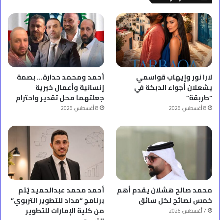
لارا نور وإيهاب قواسمي
أحمد ومحمد حدارة… بصمة
يشعلان أجواء الدبكة في
إنسانية وأعمال خيرية
“طربقة”
جعلتهما محل تقدير واحترام
8 أغسطس، 2026
8 أغسطس، 2026
محمد صالح هشلان يقدم أهم
أحمد محمد عبدالحميد يُتم
خمس نصائح لكل سائق
برنامج “مداد للتطوير التربوي”
من كلية الإمارات للتطوير
7 أغسطس، 2026