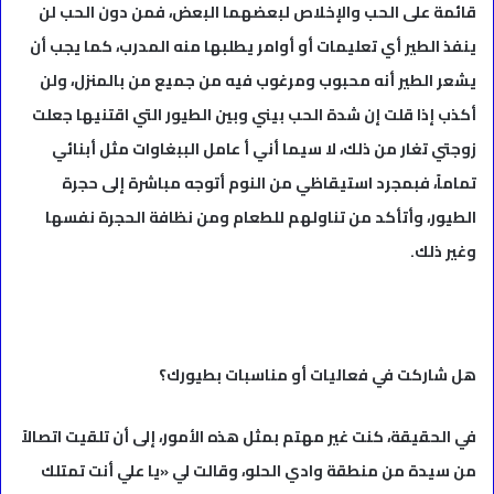
قائمة على الحب والإخلاص لبعضهما البعض، فمن دون الحب لن
ينفذ الطير أي تعليمات أو أوامر يطلبها منه المدرب، كما يجب أن
يشعر الطير أنه محبوب ومرغوب فيه من جميع من بالمنزل، ولن
أكذب إذا قلت إن شدة الحب بيني وبين الطيور التي اقتنيها جعلت
زوجتي تغار من ذلك، لا سيما أني أ عامل الببغاوات مثل أبنائي
تماماً، فبمجرد استيقاظي من النوم أتوجه مباشرة إلى حجرة
الطيور، وأتأكد من تناولهم للطعام ومن نظافة الحجرة نفسها
وغير ذلك.
هل شاركت في فعاليات أو مناسبات بطيورك؟
في الحقيقة، كنت غير مهتم بمثل هذه الأمور، إلى أن تلقيت اتصالاً
من سيدة من منطقة وادي الحلو، وقالت لي «يا علي أنت تمتلك