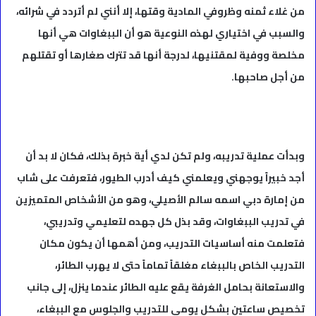
من غلاء ثمنه وظروفي المادية وقتها، إلا أنني لم أتردد في شرائه،
والسبب في اختياري لهذه النوعية هو أن الببغاوات هي أنها
مخلصة ووفية لمقتنيها، لدرجة أنها قد تترك صغارها أو تقتلهم
من أجل صاحبها.
وبدأت عملية تدريبه، ولم تكن لدي أية خبرة بذلك، فكان لا بد أن
أجد خبيراً يوجهني ويعلمني كيف أدرب الطيور، فتعرفت على شاب
من إمارة دبي اسمه سالم الأصيلي، وهو من الأشخاص المتميزين
في تدريب الببغاوات، وقد بذل كل جهده لتعليمي وتدريبي،
فتعلمت منه أساسيات التدريب، ومن أهمها أن يكون مكان
التدريب الخاص بالببغاء مغلقاً تماماً حتى لا يهرب الطائر،
والاستعانة بحامل الغرفة يقع عليه الطائر عندما ينزل، إلى جانب
تخصيص ساعتين بشكل يومي للتدريب والجلوس مع الببغاء،