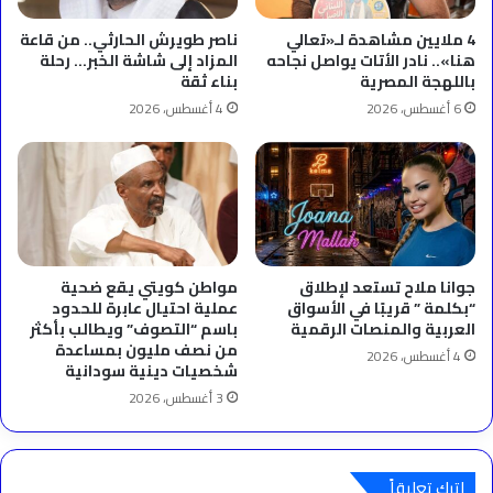
4 ملايين مشاهدة لـ«تعالي
ناصر طويرش الحارثي.. من قاعة
هنا».. نادر الأتات يواصل نجاحه
المزاد إلى شاشة الخبر… رحلة
باللهجة المصرية
بناء ثقة
6 أغسطس، 2026
4 أغسطس، 2026
جوانا ملاح تستعد لإطلاق
مواطن كويتي يقع ضحية
“بكلمة ” قريبًا في الأسواق
عملية احتيال عابرة للحدود
العربية والمنصات الرقمية
باسم “التصوف” ويطالب بأكثر
من نصف مليون بمساعدة
4 أغسطس، 2026
شخصيات دينية سودانية
3 أغسطس، 2026
اترك تعليقاً