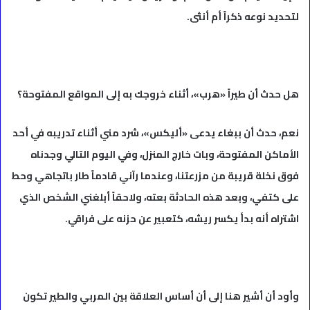
لتحديد نوعه ذكراً أم أنثى.
هل حدث أن طيراً «هرب»، أثناء خروجك به إلى المواقع المفتوحة؟
نعم، حدث أن ببغاء يدعى «أليكس»، شرد مني أثناء تدريبه في أحد
الأماكن المفتوحة، وبات خارج المنزل، وفي اليوم التالي وجدناه
فوق نخلة قريبة من مزرعتنا، وعندما رآني قادماً طار باتجاهي وحط
على كتفي، وبعد هذه الحادثة بعته، ولاحقاً أبلغني الشخص الذي
اشتراه أنه بدأ يكسر ريشه، كتعبير عن حزنه على فراقي.
وأود أن أشير هنا إلى أن أساس العلاقة بين المربي والطير تكون