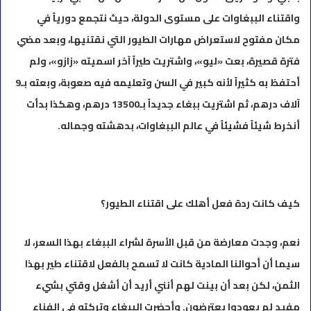
واقتناء الببغاوات على مستوى الدولة، حيث نتجمع دورياً في
مكان مفتوح لاستعراض مهارات الطيور التي نقتنيها، وبعد مضي
فترة قصيرة، بعت «ليو»، واشتريت طيراً آخر اسميته «زازو»، ولم
أحتفظ به كثيراً لأنه كبير في السن وتعليمه فيه صعوبة، وبعته بـ9
آلاف درهم، ثم اشتريت ببغاء جديداً بـ13500 درهم، وهكذا بدأت
أنخرط شيئاً فشيئاً في عالم الببغاوات، بدهشته وجماله.
كيف كانت ردة فعل أهلك على اقتناء الطيور؟
نعم، وجدت معارضة من قبل الأسرة لشراء الببغاء بهذا السعر، لا
سيما أن أحوالنا المادية كانت لا تسمح بالفعل لاقتناء طير بهذا
الثمن، لكن بعد أن بينت لهم أنني أريد أن أشغل وقتي بشيء
مفيد لم يعودوا يعترضون. وأحضرت الببغاء وتركته في الفناء