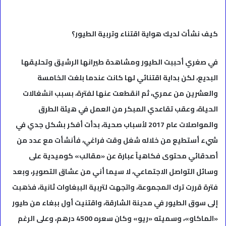
كيف نشأت لديك هواية اقتناء وتربية الطيور؟
في صغري أحببت الطيور ومشاهدة طيرانها الرشيق وتحليقها
البديع، لكن بداية اقتنائي لها كانت عندما بلغت الخامسة
والعشرين من عمري، ثم انقطعت عنها لفترة، بسبب انشغالات
الحياة، وعقب تقاعدي المبكر من العمل في هيئة الطرق
والمواصلات عام 2017 لأسباب صحية، بدأت أفكر بشكل جدي في
شيء أستطيع من خلاله شغل وقت فراغي، فأنشأت مع عدد من
أصدقائي محتوى فكاهياً عبارة عن «مقالب» كوميدية على
وسائل التواصل الاجتماعي، لا سيما أني من عشاق التصوير، وبعد
فترة قررت ترك المجموعة، واتجهت لتربية الببغاوات ثانية، فذهبت
إلى سوق الطيور في مدينة الشارقة، واقتنيت أول ببغاء من طيور
«الماكاو»، وسميته «ريو» وكان سعره 4500 درهم، وعلى الرغم