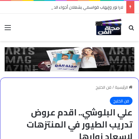
لارا نور وإيهاب قواسمي يشعلان أجواء الدبكة في “طربقة”
بحث عن
الق
الرئيسية
/
فن الخليج
فن الخليج
علي البلوشي.. اقدم عروض
تدريب الطيور في المنتزهات
لاسعاد زوارها