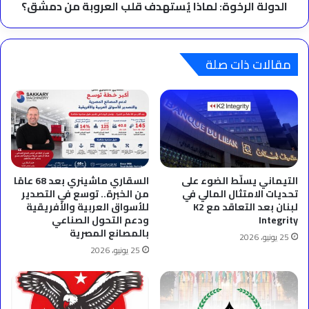
الدولة الرخوة: لماذا يُستهدف قلب العروبة من دمشق؟
مقالات ذات صلة
التيماني يسلّط الضوء على
السقاري ماشينري بعد 68 عامًا
تحديات الامتثال المالي في
من الخبرة.. توسع في التصدير
لبنان بعد التعاقد مع K2
للأسواق العربية والأفريقية
Integrity
ودعم التحول الصناعي
بالمصانع المصرية
25 يونيو، 2026
25 يونيو، 2026