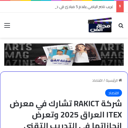
غريب ناصر اليامي يقدم 5 مبادئ في صناعة المحتوى
بحث عن
الق
الرئيسية
/
اقتصاد
اقتصاد
شركة RAKICT تشارك في معرض
ITEX العراق 2025 وتعرض
إنجازاتها في التدريب التقني