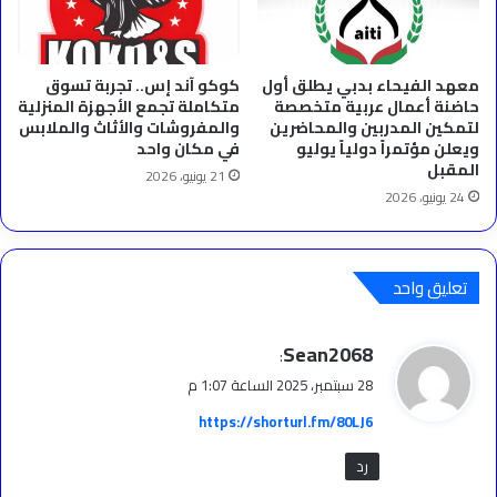
معهد الفيحاء بدبي يطلق أول
كوكو آند إس.. تجربة تسوق
حاضنة أعمال عربية متخصصة
متكاملة تجمع الأجهزة المنزلية
لتمكين المدربين والمحاضرين
والمفروشات والأثاث والملابس
ويعلن مؤتمراً دولياً يوليو
في مكان واحد
المقبل
21 يونيو، 2026
24 يونيو، 2026
تعليق واحد
ي
Sean2068
:
ق
28 سبتمبر، 2025 الساعة 1:07 م
و
https://shorturl.fm/80LJ6
ل
رد