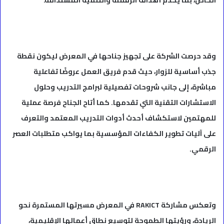
الخاص، بما يخدم أهداف الرقمنة والتنمية المستدامة.”
وقد حرصت الشركة على تجهيز جناحها في المعرض ليكون نقطة
جذب أساسية للزوار، حيث قدم فريق العمل عروضًا تفاعلية
مباشرة، إلى جانب شروحات تفصيلية لبرامج التدريب وحلول
الاستشارات التقنية التي تقدمها. كما أتاح الجناح فرصة عملية
للمهتمين لاستكشاف أحدث أدوات التدريب المعتمد والتعرف
على آليات تطوير الكفاءات المؤسسية بما يواكب متطلبات العصر
الرقمي.
وتعكس مشاركة RAKICT في المعرض مسيرتها المستمرة نحو
الريادة، ورؤيتها الطموحة لتوسيع نطاق أعمالها الإقليمية،