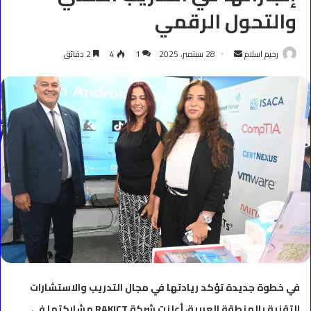
والتحول الرقمي
أرسل
رحيم اسلام
28 سبتمبر، 2025
1
4
2 دقائق
بريدا
إلكترونيا
في خطوة جديدة تؤكد ريادتها في مجال التدريب والاستشارات
التقنية بالمنطقة العربية، أعلنت شركة RAKICT مشاركتها في