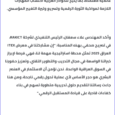
عالمية معتمدة، بما يتيح للكوادر العربية اكتساب المهارات
اللازمة لمواكبة الثورة الرقمية وتسريع وتيرة التغيير المؤسسي.
وأكد المهندس علاء سعفان، الرئيس التنفيذي لشركة RAKICT،
في تصريح صحفي بهذه المناسبة: “إن مشاركتنا في معرض ITEX
العراق 2025 تمثل محطة استراتيجية مهمة لنا، فهي فرصة لإبراز
خبراتنا الواسعة في مجال التدريب والتطوير التقني، وتعزيز حضورنا
في السوق العراقية الواعدة. نحن نؤمن أن الاستثمار في العنصر
البشري هو حجر الأساس لأي عملية تحول رقمي ناجحة، ومن هنا
جاءت رسالتنا لتقديم حلول تدريبية متطورة تسهم في بناء
كفاءات قادرة على قيادة المستقبل الرقمي.”