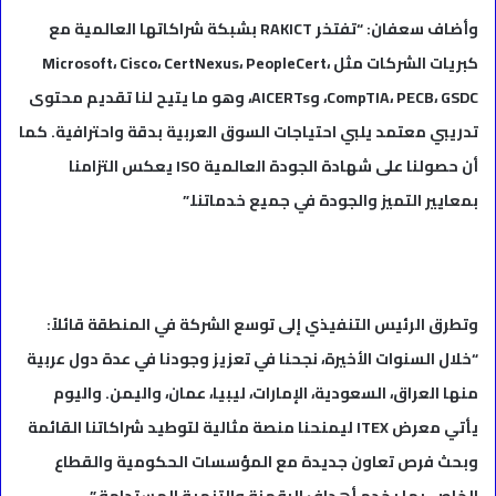
وأضاف سعفان: “تفتخر RAKICT بشبكة شراكاتها العالمية مع
كبريات الشركات مثل Microsoft، Cisco، CertNexus، PeopleCert،
CompTIA، PECB، GSDC، وAICERTs، وهو ما يتيح لنا تقديم محتوى
تدريبي معتمد يلبي احتياجات السوق العربية بدقة واحترافية. كما
أن حصولنا على شهادة الجودة العالمية ISO يعكس التزامنا
بمعايير التميز والجودة في جميع خدماتنا.”
وتطرق الرئيس التنفيذي إلى توسع الشركة في المنطقة قائلاً:
“خلال السنوات الأخيرة، نجحنا في تعزيز وجودنا في عدة دول عربية
منها العراق، السعودية، الإمارات، ليبيا، عمان، واليمن. واليوم
يأتي معرض ITEX ليمنحنا منصة مثالية لتوطيد شراكاتنا القائمة
وبحث فرص تعاون جديدة مع المؤسسات الحكومية والقطاع