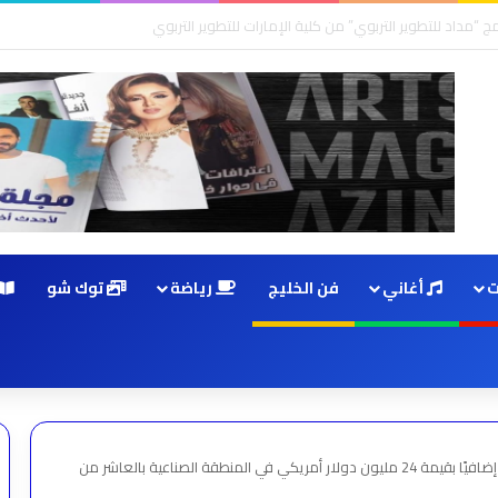
ت
أغاني
فن الخليج
رياضة
توك شو
شركة KCG التركية للنسيج تدشن استثمارًا إضافيًا بقيمة 24 مليون دولار أمريكي في المنطقة الصناعية بالعاشر من