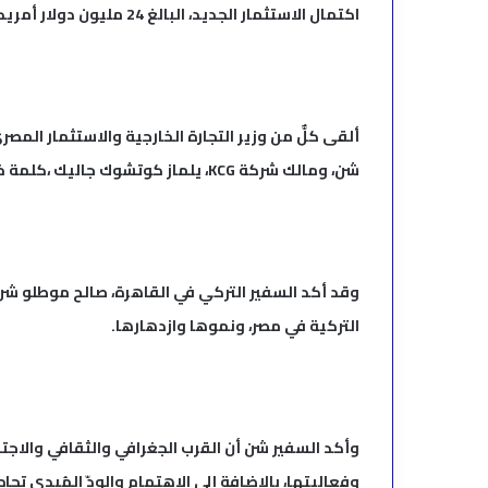
اكتمال الاستثمار الجديد، البالغ 24 مليون دولار أمريكي، قريبًا جدًا، وبدء تشغيله في أكتوبر.
ألقى كلٌّ من وزير التجارة الخارجية والاستثمار الم
شن، ومالك شركة KCG، يلماز كوتشوك جاليك ،كلمة خلال الحفل.
وقد أكد السفير التركي في القاهرة، صالح موطلو شن
التركية في مصر، ونموها وازدهارها.
وأكد السفير شن أن القرب الجغرافي والثقافي والاجت
وفعاليتها، بالإضافة إلى الاهتمام والودّ المُبدي تج