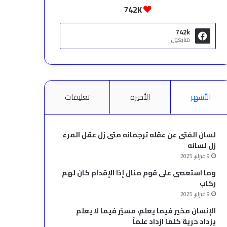
742K
742k
متابعون
الأشهر
الأخيرة
تعليقات
لسان الفتى عن عقله ترجمانه متى زل عقل المرء
زل لسانه
9 فبراير، 2025
وما استعصى على قوم منال إذا الإقدام كان لهم
ركاب
9 فبراير، 2025
الإنسان مخير فيما يعلم، مسيّر فيما لا يعلم
يزداد حرية كلما ازداد علماً