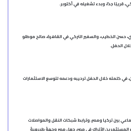
صري، حسن الخطيب، والسفير التركي في القاهرة، صالح موطلو
، في كلمته خلال الحفل ترحيبه ودعمه لتوسع الاستثمارات
ماعي بين تركيا ومصر، وترابط شبكات النقل والمواصلات
اه المستثمرين الأتراك في مصر، جعل مصر وجهةً طبيعيةً