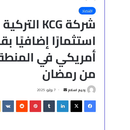
اقتصاد
شركة KCG ال
أمريكي في المنطقة
من رمضان
أرسل
رحيم اسلام
7 يوليو، 2025
بريدا
فيسبوك
‫X
لينكدإن
بينتيريست
إلكترونيا