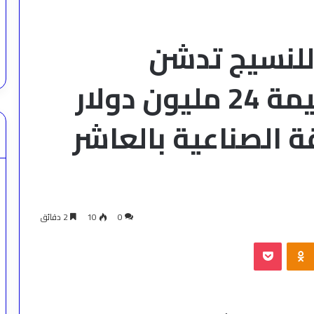
تركية للنسيج تدشن
استثمارًا إضافيًا بقيمة 24 مليون دولار
 الصناعية بالعاشر
0
10
2 دقائق
‫Pocket
Odnoklassniki