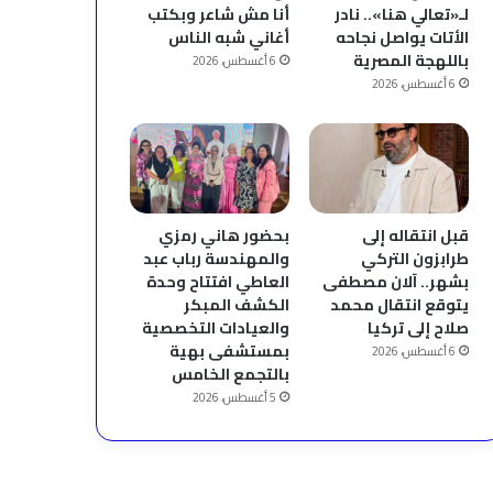
لـ«تعالي هنا».. نادر
أنا مش شاعر وبكتب
الأتات يواصل نجاحه
أغاني شبه الناس
باللهجة المصرية
6 أغسطس، 2026
6 أغسطس، 2026
قبل انتقاله إلى
بحضور هاني رمزي
طرابزون التركي
والمهندسة رباب عبد
بشهر.. آلان مصطفى
العاطي افتتاح وحدة
يتوقع انتقال محمد
الكشف المبكر
صلاح إلى تركيا
والعيادات التخصصية
بمستشفى بهية
6 أغسطس، 2026
بالتجمع الخامس
5 أغسطس، 2026