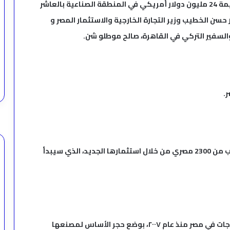
شركة KCG التركية للنسيج تدشن استثمارًا إضافيًا بقيمة 24 مليون دولار أمريكي في المنطقة الصناعية بالعاشر
ن الخطيب وزير التجارة الخارجية والاستثمار المصر و
السفير التركي في القاهرة، صالح موطلو شن.
ستوفر شركة KCG التركية للنسيج فرص عمل لما يقرب من 2300 مصري من خلال استثمارها الجديد، الذي سيبدأ
احتفلت شركة KCG التركية، العاملة في قطاع المنسوجات في مصر منذ عام ٢٠٠٧، بوضع حجر الأساس لمصنعها