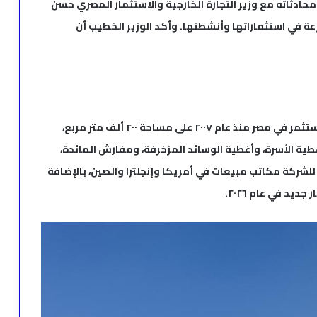
حادثاته مع وزير التجارة الخارجية والاستثمار المصري حسن
رعة في استثماراتها وأنشطتها. وأكد الوزير الخطيب أن
جدير بالذكر ان شركة KCG التركية للمنسوجات، التي تستثمر في مصر منذ عام ٢٠٠٧ على مساحة ٢٠٠ ألف متر مربع،
ة الأسرة، وأغطية الوسائد المزخرفة، ومفارش المائدة،
لشركة مكاتب مبيعات في أمريكا وإنجلترا والصين، بالإضافة
يد في عام ٢٠٢٦.