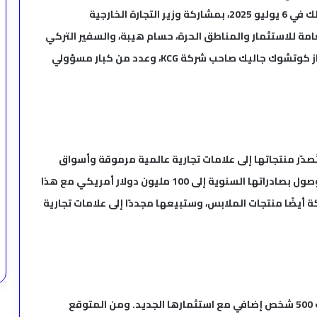
الجديد في المنطقة الصناعية بالعاشر من رمضان، وذلك في 6 يوليو 2025، بمشاركة وزير التجارة الخارجية
مة للاستثمار والمناطق الحرة، حسام هيبة، والسفير التركي
في القاهرة، صالح موطلو شن. وحضر الحفل أيضًا يلماز كوتشوك جاليك صاحب شركة KCG، وعدد من كبار مسؤولي
في مصر وتُصدّر منتجاتها إلى علامات تجارية عالمية مرموقة وأسواق
أخرى، باستثمار قدره 65 مليون دولار أمريكي، إلى الوصول بصادراتها السنوية إلى 100 مليون دولار أمريكي مع هذا
 أيضًا منتجات الملابس، وستبيعها مجددًا إلى علامات تجارية
توظف شركة KCG حاليًا حوالي 1800 مصري، وستوظف 500 شخص إضافي مع استثمارها الجديد. ومن المتوقع