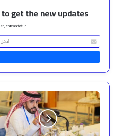
t to get the new updates!
et, consectetur.
أدخل
بريدك
الإلكتروني
سلمان
شريف
الذبياني..
ريادة
إعلامية
برؤية
وطنية