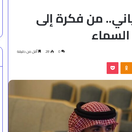
ني.. من فكرة إلى
السماء
0
28
أقل من دقيقة
‫Pocket
Odnoklassniki