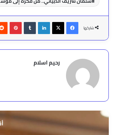
سلمان شريف الذبياني.. من فكرة إلى مؤسسة
فيسبوك
‫X
لينكدإن
بينتير
شاركها
رحيم اسلام
أق