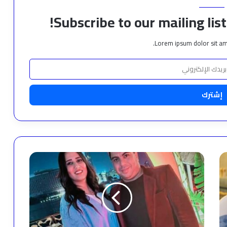
Subscribe to our mailing lis
Lorem ipsum dolor sit am
بلال
صبري
ونرمين
جمال
يرشحان
رانيا
يوسف