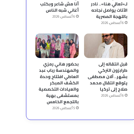
لـ«تعالي هنا».. نادر
أنا مش شاعر وبكتب
الأتات يواصل نجاحه
أغاني شبه الناس
باللهجة المصرية
6 أغسطس، 2026
6 أغسطس، 2026
قبل انتقاله إلى
بحضور هاني رمزي
طرابزون التركي
والمهندسة رباب عبد
بشهر.. آلان مصطفى
العاطي افتتاح وحدة
يتوقع انتقال محمد
الكشف المبكر
صلاح إلى تركيا
والعيادات التخصصية
بمستشفى بهية
6 أغسطس، 2026
بالتجمع الخامس
5 أغسطس، 2026