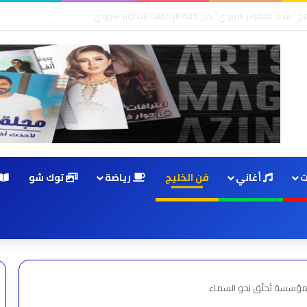
ت
أغاني
فن الخليج
رياضة
توك شو
مؤسسة تُحلّق نحو السماء