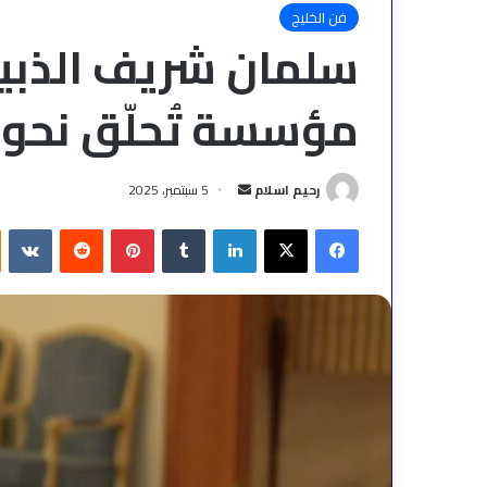
فن الخليج
سلمان شريف الذبيا
مؤسسة تُحلّق نحو 
أرسل
رحيم اسلام
5 سبتمبر، 2025
بريدا
فيسبوك
‫X
لينكدإن
بينتيريست
إلكترونيا