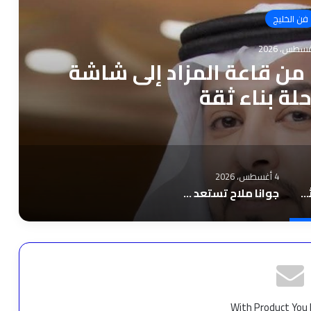
فن الخليج
 من قاعة المزاد إلى شاشة
حلة بناء ثقة
4 أغسطس، 2026
ناصر طويرش الحارثي.. من قاعة المزاد إلى شاشة الخبر… رحلة بناء ثقة
جوانا ملاح تستعد لإطلاق “بكلمة ” قريبًا في الأسواق العربية والمنصات الرقمية
With Product You