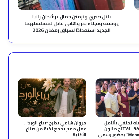
ونجلاء
بدر
وهاني
بلال صبري ونرمين جمال يرشحان رانيا
عادل
يوسف ونجلاء بدر وهاني عادل لمسلسلهما
لمسلسلهما
الجديد استعدادًا لسباق رمضان 2026
الجديد
استعدادًا
لسباق
رمضان
2026
لة تحتفي بأنامل
مروان شامي يطرح “بياع الورد”..
قة.. افتتاح صالون
عمل مميز يجمع نخبة من صناع
“Moonlight by Fifi” بحضور رسمي
الأغنية