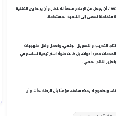
وأختار سلمان شريف الذبياني، المولود في 21 فبراير 1997، أن يجعل من الإعلام منصةً للابتكار، وأن يربط بين التقنية
ة متكاملة تسعى إلى التنمية المستدامة.
تاج، التدريب، والتسويق الرقمي، وتعمل وفق منهجيات
لخدمات مجرد أدوات، بل كانت حلولًا استراتيجية تساهم في
زيز الناتج المحلي.
 وبطموحٍ لا يحدّه سقف، مؤمنًا بأن الرحلة بدأت، وأن