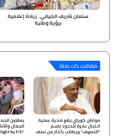
سلمان شريف الذبياني.. ريادة إعلامية
برؤية وطنية
مقالات ذات صلة
مواطن كويتي يقع ضحية عملية
بعقلين الجمي
احتيال عابرة للحدود باسم
الجمال والأنا
“التصوف” ويطالب بأكثر من نصف