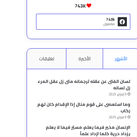
743K
743k
متابعون
الأشهر
الأخيرة
تعليقات
لسان الفتى عن عقله ترجمانه متى زل عقل المرء
زل لسانه
9 فبراير، 2025
وما استعصى على قوم منال إذا الإقدام كان لهم
ركاب
9 فبراير، 2025
الإنسان مخير فيما يعلم، مسيّر فيما لا يعلم
يزداد حرية كلما ازداد علماً