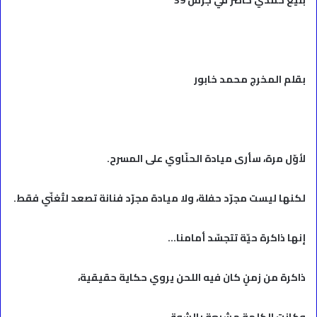
بقلم المخرج محمد خابور
لأوّل مرة، سأرى ميادة الحنّاوي على المسرح.
لكنها ليست مجرّد حفلة، ولا ميادة مجرّد فنانة تصعد لتُغنّي فقط.
إنها ذاكرة حيّة تتجسّد أمامنا…
ذاكرة من زمنٍ كان فيه اللحن يروي حكاية حقيقية،
وكانت الكلمة مشبعة بالشوق،