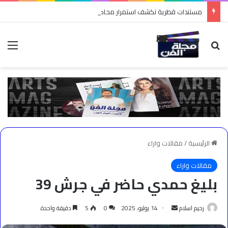
مستندات قطرية تكشف استمرار محاكمة «إمبراطور الأراضى» بمغاغة حمادة قطب فى قضية رشوة واختلاس أمام القضاء القطرى
بحث عن
الق
الرئيسية
/
مقالات واراء
مقالات واراء
بليغ حمدي حاضر في جرش 39
أرسل
رحيم اسلام
14 يوليو، 2025
0
5
دقيقة واحدة
بريدا