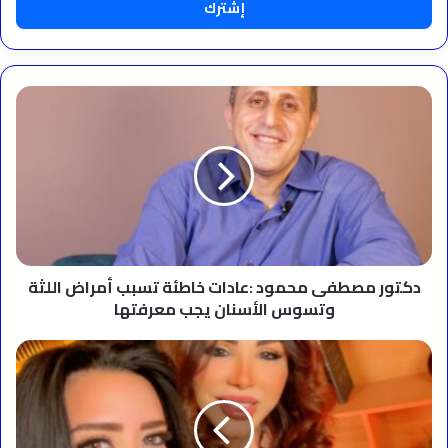
دكتور
مصطفى
محمود
:عادات
خاطئة
تسبب
أمراض
اللثة
وتسوس
الأسنان
دكتور مصطفى محمود :عادات خاطئة تسبب أمراض اللثة
يجب
وتسوس الأسنان يجب معرفتها
معرفتها
غادة
إبراهيم
تكشف
لسيرا
إبراهيم: