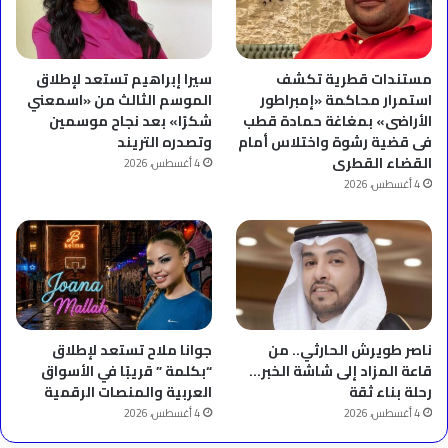
مستندات قطرية تكشف
سيرا إبراهيم تستعد لإطلاق
استمرار محاكمة «إمبراطور
الموسم الثالث من «اسمعني
الأراضى» بمغاغة حمادة قطب
شكرًا» بعد نجاح موسمين
فى قضية رشوة واختلاس أمام
وتصدره التريند
القضاء القطرى
4 أغسطس، 2026
4 أغسطس، 2026
ناصر طويرش الحارثي.. من
جوانا ملاح تستعد لإطلاق
قاعة المزاد إلى شاشة الخبر…
“بكلمة ” قريبًا في الأسواق
رحلة بناء ثقة
العربية والمنصات الرقمية
4 أغسطس، 2026
4 أغسطس، 2026