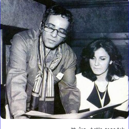
إلكترونيا
بليغ حمدي حاضر في جرش 39