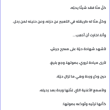
كلّ منّا فقد شيئًا يحبّه،
وكلّ منّا له طريقته في التعبير عن حزنه، وعن حنينه لمن رحل.
وأنا، اخترت أن أذهب…
لأشهد شهادة حيّة على مسرح جرش،
لأرى ميادة تروي، بصوتها، وجع بليغ،
حين ودّع وردة وهي ما تزال حيّة،
ولأسمع الأغنية التي غنّتها وردة بعد رحيله،
كأنها ترثيه وتُودّعه بصوتها: