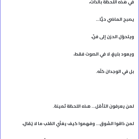
في هذه اللحظة بالذات،
يصبح الماضي حيًّا…
ويتحوّل الحزن إلى فنّ،
ويعود بليغ، لا في الصوت فقط،
بل في الوجدان كلّه.
لمن يعرفون التأمّل… هذه اللحظة ثمينة.
لمن ذاقوا الشوق… وفهموا كيف يغنّي القلب ما لا يُقال،