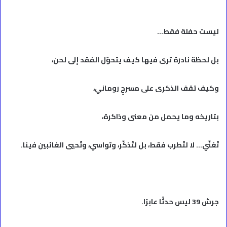
ليست حفلة فقط…
بل لحظة نادرة ترى فيها كيف يتحوّل الفقد إلى لحن،
وكيف تقف الذكرى على مسرحٍ روماني،
بتاريخه وما يحمل من معنى وذاكرة،
تُغنّي… لا لتُطرب فقط، بل لتُذكّر، وتواسي، وتُحيي الغائبين فينا.
جرش 39 ليس حدثًا عابرًا.