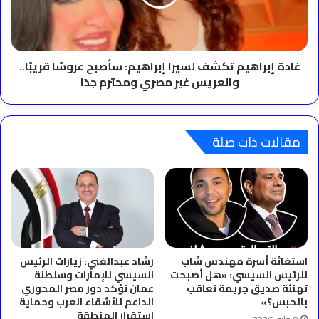
سأصبح
عروسًا
قريبًا..
والعريس
غير
غادة إبراهيم تكشف لسيرا إبراهيم: سأصبح عروسًا قريبًا..
مصري
والعريس غير مصري ومحترم جدًا
ومحترم
جدًا
مقالات ذات صلة
استغاثة أسرة مهندس شاب
رشاد عبدالغني: زيارات الرئيس
للرئيس السيسي: «هل أصبحت
السيسي للإمارات وسلطنة
تهنئة صديق جريمة تعاقب
عمان تؤكد دور مصر المحوري
بالحبس؟»
الداعم للأشقاء العرب وحماية
استقرار المنطقة