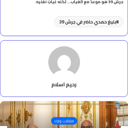
جرش 39 هو موعدٌ مع الغياب… لكنه غيابٌ نغنّيه.
بليغ حمدي حاضر في جرش 39
رحيم اسلام
مقالات واراء