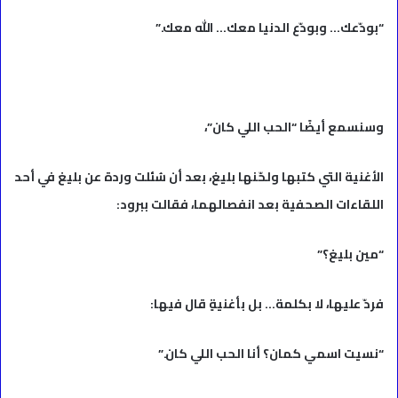
“بودّعك… وبودّع الدنيا معك… الله معك.”
وسنسمع أيضًا “الحب اللي كان”،
الأغنية التي كتبها ولحّنها بليغ، بعد أن سُئلت وردة عن بليغ في أحد
اللقاءات الصحفية بعد انفصالهما، فقالت ببرود:
“مين بليغ؟”
فردّ عليها، لا بكلمة… بل بأغنيةٍ قال فيها:
“نسيت اسمي كمان؟ أنا الحب اللي كان.”