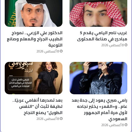
غريب ناصر اليامي يقدم 5
الدكتور علي الزرعي.. نموذج
مبادئ في صناعة المحتوى
الطبيب الجراح والمعلم وصانع
التوعية
8 أغسطس، 2026
8 أغسطس، 2026
رامي صبري يعود إلى جدة بعد
بعد تصدرها أنغامي عربيًا..
عام.. و«القمر» يختبر نجاحه
لطيفة تثبت أن “النفس
لأول مرة أمام الجمهور
الطويل” يصنع النجاح
السعودي
8 أغسطس، 2026
8 أغسطس، 2026