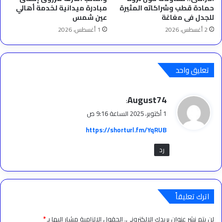
حمادة قطب وشراكاته المثيرة
مبادرة ميدانية لخدمة أهالي
للجدل فى مغاغة
عين شمس
2 أغسطس، 2026
1 أغسطس، 2026
تعليق واحد
ي
August74
:
ق
1 أكتوبر، 2025 الساعة 9:16 ص
و
https://shorturl.fm/YqRUB
ل
رد
اترك تعليقاً
لن يتم نشر عنوان بريدك الإلكتروني.
الحقول الإلزامية مشار إليها بـ
*