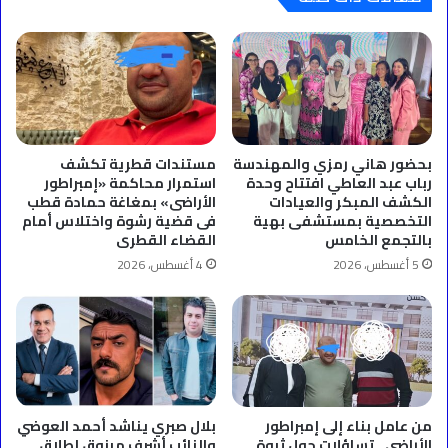
بحضور هاني رمزي والمهندسة
مستندات قطرية تكشف
رباب عبد العاطي افتتاح وحدة
استمرار محاكمة «إمبراطور
الكشف المبكر والعيادات
الأراضى» بمغاغة حمادة قطب
التخصصية بمستشفى بهية
فى قضية رشوة واختلاس أمام
بالتجمع الخامس
القضاء القطرى
5 أغسطس، 2026
4 أغسطس، 2026
من عامل بناء إلى إمبراطور
بلال صبري يناشد أحمد العوضي
الأراضى.. تساؤلات حول ثروة
والنائب أشرف مرزوق إطلاق