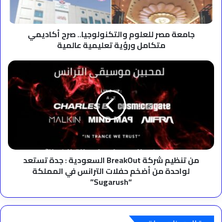
متكامل
ورؤية
تعليمية
عالمية
جامعة مصر للعلوم والتكنولوجيا.. صرح أكاديمي
متكامل ورؤية تعليمية عالمية
من
تنظيم
شركة
BreakOut
السعودية
: جدة
تستعد
لواحدة
من
أضخم
من تنظيم شركة BreakOut السعودية : جدة تستعد
حفلات
لواحدة من أضخم حفلات الترانس في المملكة
الترانس
“Sugarush”
في
المملكة
“Sugarush”