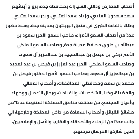
أصحاب المعارض ودلالي ‏السيارات بمحافظة جدة، بزواج أبنائهم
سعد سعدون العتيبي، وزياد سعد العتيبي، وبدر سعد العتيبي،
وذلك بالقاعة الكبرى في فندق الهيلتون بمدينة جدة، وسط حضور
عددً من أصحاب السمو الأمراء، صاحب السمو الأمير سعود بن
عبدالله بن جلوي محافظ مدينة جدة, وصاحب السمو الملكي
الأمير تركي بن فيصل بن عبدالمجيد بن عبدالعزيز آل سعود،
وصاحب السمو الملكي الأمير عبدالعزيز بن فيصل بن عبدالمجيد
بن عبدالعزيز آل سعود، وصاحب السمو الأمير الدكتور فيصل بن
محمد بن سعد، ومحافظي المحافظات، وأصحاب المعالي
والفضيلة، وكبار الشخصيات، والقيادات، ورجال الأعمال ووجهاء
وأعيان المجتمع، من مختلف مناطق المملكة المتنوعة عددًا”من
مشائخ القبائل وأصحاب السعادة من داخل المملكة وخارجها، الي
جانب عددًا من الزملاء والأصدقاء والاقارب والأهل والإعلاميين،
الذين شاركوا العرسان فرحتهم.