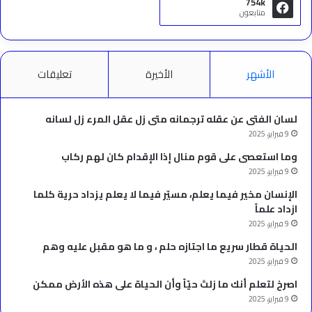
754k
متابعون
الأشهر
الأخيرة
تعليقات
لسان الفتى عن عقله ترجمانه متى زل عقل المرء زل لسانه
9 فبراير، 2025
وما استعصى على قوم منال إذا الإقدام كان لهم ركاب
9 فبراير، 2025
الإنسان مخير فيما يعلم، مسيّر فيما لا يعلم يزداد حرية كلما
ازداد علماً
9 فبراير، 2025
الحياة قطار سريع ما اجتازه حلم ، و ما هو مقبل عليه وهم
9 فبراير، 2025
‫اصرخ لتعلم أنك ما زلتَ حيّاً وأن الحياة على هذه الأرض ممكن
9 فبراير، 2025