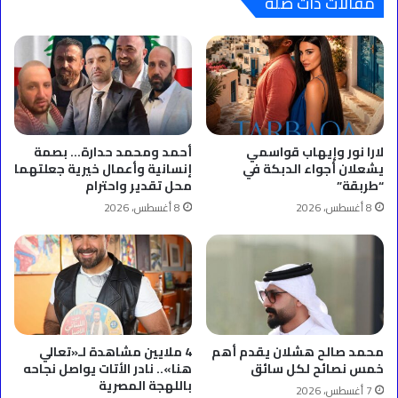
مقالات ذات صلة
لارا نور وإيهاب قواسمي
أحمد ومحمد حدارة… بصمة
يشعلان أجواء الدبكة في
إنسانية وأعمال خيرية جعلتهما
“طربقة”
محل تقدير واحترام
8 أغسطس، 2026
8 أغسطس، 2026
محمد صالح هشلان يقدم أهم
4 ملايين مشاهدة لـ«تعالي
خمس نصائح لكل سائق
هنا».. نادر الأتات يواصل نجاحه
باللهجة المصرية
7 أغسطس، 2026