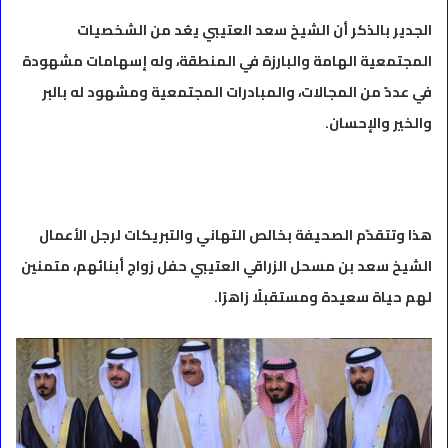
الجدير بالذكر أن الشيخ سعد العتيبي يعُد من الشخصيات
المجتمعية الهامة والبارزة في المنطقة، وله إسهامات مشهودة
في عددً من المجالات، والمبادرات المجتمعية ومشهود له بالبر
والخير والإحسان.
هذا وتتقدّم الصحيفة بخالص التهاني والتبريكات لرجل الأعمال
الشيخ سعد بن مسحل الزراقي العتيبي حفل زواج أبنائهم، متمنين
لهم حياة سعيدة ومستقبلًا زاهرًا.