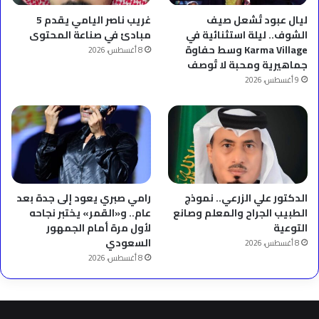
ليال عبود تُشعل صيف
غريب ناصر اليامي يقدم 5
الشوف.. ليلة استثنائية في
مبادئ في صناعة المحتوى
Karma Village وسط حفاوة
8 أغسطس، 2026
جماهيرية ومحبة لا تُوصف
9 أغسطس، 2026
الدكتور علي الزرعي.. نموذج
رامي صبري يعود إلى جدة بعد
الطبيب الجراح والمعلم وصانع
عام.. و«القمر» يختبر نجاحه
التوعية
لأول مرة أمام الجمهور
السعودي
8 أغسطس، 2026
8 أغسطس، 2026