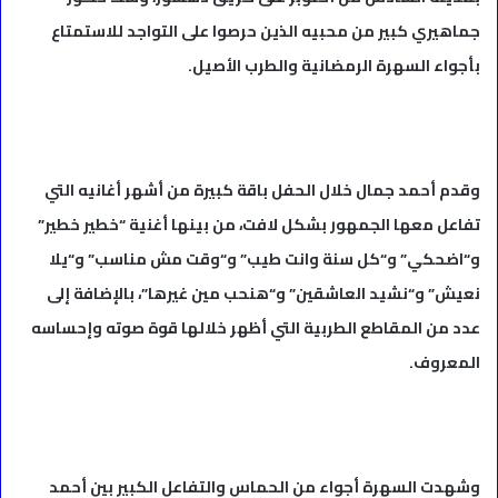
جماهيري كبير من محبيه الذين حرصوا على التواجد للاستمتاع
بأجواء السهرة الرمضانية والطرب الأصيل.
وقدم أحمد جمال خلال الحفل باقة كبيرة من أشهر أغانيه التي
تفاعل معها الجمهور بشكل لافت، من بينها أغنية “خطير خطير”
و“اضحكي” و“كل سنة وانت طيب” و“وقت مش مناسب” و“يلا
نعيش” و“نشيد العاشقين” و“هنحب مين غيرها”، بالإضافة إلى
عدد من المقاطع الطربية التي أظهر خلالها قوة صوته وإحساسه
المعروف.
وشهدت السهرة أجواء من الحماس والتفاعل الكبير بين أحمد