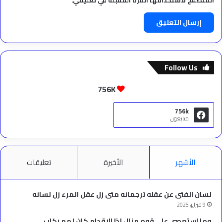
المتصفح لاستخدامها المرة المقبلة في تعليقي.
Follow Us
756K
756k
متابعون
الأشهر
الأخيرة
تعليقات
لسان الفتى عن عقله ترجمانه متى زل عقل المرء زل لسانه
9 فبراير، 2025
وما استعصى على قوم منال إذا الإقدام كان لهم ركاب