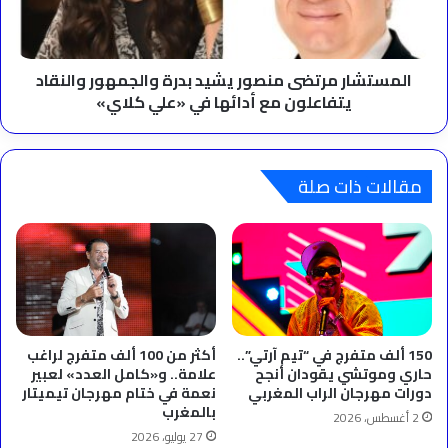
والنقاد
يتفاعلون
مع
أدائها
المستشار مرتضى منصور يشيد بدرة والجمهور والنقاد
في
يتفاعلون مع أدائها في «علي كلاي»
«علي
كلاي»
مقالات ذات صلة
150 ألف متفرج في “تيم آرتي”..
أكثر من 100 ألف متفرج لراغب
حاري وموتشي يقودان أنجح
علامة.. و«كامل العدد» لعبير
دورات مهرجان الراب المغربي
نعمة في ختام مهرجان تيميتار
بالمغرب
2 أغسطس، 2026
27 يوليو، 2026