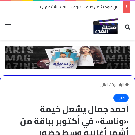
ليال عبود تُشعل صيف الشوف.. ليلة استثنائية في Karma Village وسط حفاوة جماهيرية ومحبة لا تُوصف
بحث عن
الق
الرئيسية
/
اغاني
اغاني
أحمد جمال يشعل خيمة
«وناسة» في أكتوبر بباقة من
أشهر أغانيه وسط حضور