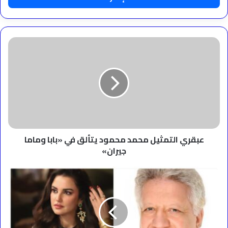
عبقري
التمثيل
محمد
محمود
يتألق
في
«بابا
وماما
جيران»
عبقري التمثيل محمد محمود يتألق في «بابا وماما
جيران»
المستشار
مرتضى
منصور
يشيد
بدرة
والجمهور