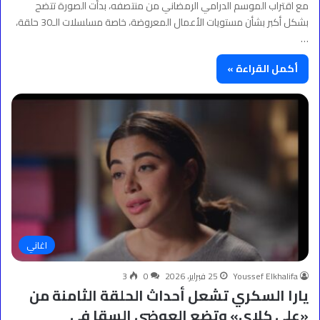
مع اقتراب الموسم الدرامي الرمضاني من منتصفه، بدأت الصورة تتضح
بشكل أكبر بشأن مستويات الأعمال المعروضة، خاصة مسلسلات الـ30 حلقة،
…
أكمل القراءة »
اغاني
Youssef Elkhalifa
25 فبراير، 2026
0
3
يارا السكري تشعل أحداث الحلقة الثامنة من
«على كلاي» وتضع العوضي السقا في