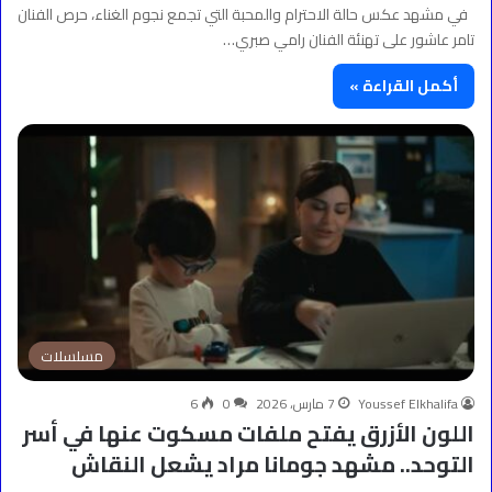
في مشهد عكس حالة الاحترام والمحبة التي تجمع نجوم الغناء، حرص الفنان
تامر عاشور على تهنئة الفنان رامي صبري…
أكمل القراءة »
مسلسلات
Youssef Elkhalifa
7 مارس، 2026
0
6
اللون الأزرق يفتح ملفات مسكوت عنها في أسر
التوحد.. مشهد جومانا مراد يشعل النقاش