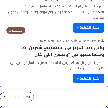
لليوم الرابع على التوالي، تصدر هاشتاج “#مسلسل_درش” و”
#مصطفي_شعبان” تريند موقع إكس وفيسبوك، والأكثر بحثًا على جوجل
بعد عرض…
أكمل القراءة »
مسلسلات
Youssef Elkhalifa
22 فبراير، 2026
0
14
وائل عبد العزيز في علاقة مع شيرين رضا
ومساعدتها في “وننسي اللي كان”
ظهر الفنان وائل عبد العزيز في الحلقة الثالثة من مسلسل “وننسى اللي
كان” الذي يعرض حاليًا في رمضان…
أكمل القراءة »
الصفحة التالية