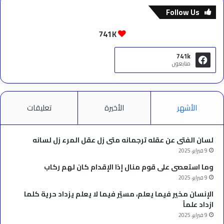
Follow Us
741K
741k
متابعون
الأشهر
الأخيرة
تعليقات
لسان الفتى عن عقله ترجمانه متى زل عقل المرء زل لسانه
9 فبراير، 2025
وما استعصى على قوم منال إذا الإقدام كان لهم ركاب
9 فبراير، 2025
الإنسان مخير فيما يعلم، مسيّر فيما لا يعلم يزداد حرية كلما
ازداد علماً
9 فبراير، 2025