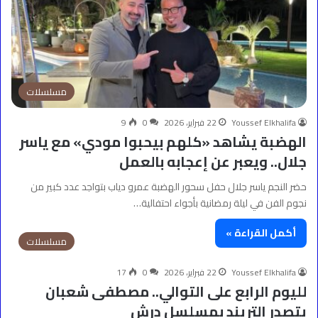
مسلسلات
Youssef Elkhalifa
22 فبراير، 2026
0
9
الهضبة يشاهد «كلهم بيحبوا مودي» مع ياسر
جلال.. ويعبر عن إعجابه بالعمل
حضر النجم ياسر جلال حفل سحور الهضبة عمرو دياب بتواجد عدد كبير من
نجوم الفن في ليلة رمضانية بأجواء احتفالية…
أكمل القراءة »
مسلسلات
Youssef Elkhalifa
22 فبراير، 2026
0
17
لليوم الرابع على التوالي.. مصطفى شعبان
يتصدر التريند بمسلسل درش