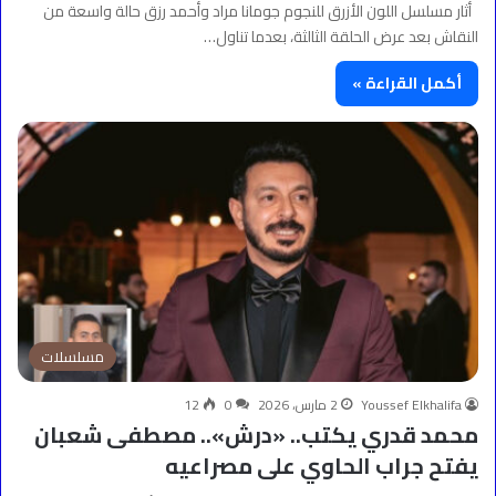
أثار مسلسل اللون الأزرق للنجوم جومانا مراد وأحمد رزق حالة واسعة من
النقاش بعد عرض الحلقة الثالثة، بعدما تناول…
أكمل القراءة »
مسلسلات
Youssef Elkhalifa
2 مارس، 2026
0
12
محمد قدري يكتب.. «درش».. مصطفى شعبان
يفتح جراب الحاوي على مصراعيه