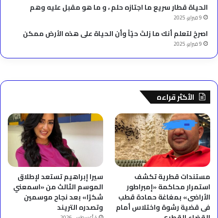
الحياة قطار سريع ما اجتازه حلم ، و ما هو مقبل عليه وهم
9 فبراير، 2025
‫اصرخ لتعلم أنك ما زلتَ حيّاً وأن الحياة على هذه الأرض ممكن
9 فبراير، 2025
الأكثر قراءه
مستندات قطرية تكشف
سيرا إبراهيم تستعد لإطلاق
استمرار محاكمة «إمبراطور
الموسم الثالث من «اسمعني
الأراضى» بمغاغة حمادة قطب
شكرًا» بعد نجاح موسمين
فى قضية رشوة واختلاس أمام
وتصدره التريند
القضاء القطرى
4 أغسطس، 2026