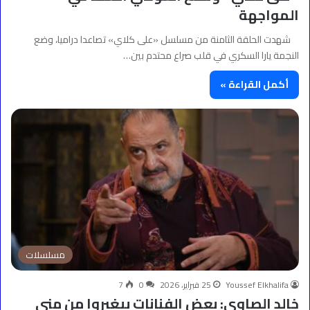
المواجهة
شهدت الحلقة الثامنة من مسلسل «على كلاي» تصاعدا دراميا، وضع
النجمة يارا السكري في قلب صراع محتدم بين…
أكمل القراءة »
مسلسلات
Youssef Elkhalifa
25 فبراير، 2026
0
7
خالد الصاوي: بعض الفنانات بيغيروا من منى