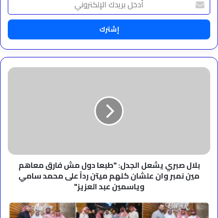
بريدك
الإلكتروني
بلال
صبري
يشعل
الجدل:
"طبعا
دول
مش
فارق
معاهم
مين
بلال صبري يشعل الجدل: "طبعا دول مش فارق معاهم
نمبر
مين نمبر وان علشان كلهم ميتن رداً على محمد سامي
وان
وياسمين عبد العزيز"
علشان
كلهم
الشاعر
ميتن
فواز