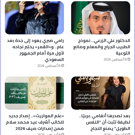
الدكتور علي الزرعي.. نموذج
رامي صبري يعود إلى جدة بعد
الطبيب الجراح والمعلم وصانع
عام.. و«القمر» يختبر نجاحه
التوعية
لأول مرة أمام الجمهور
السعودي
8 أغسطس، 2026
8 أغسطس، 2026
بعد تصدرها أنغامي عربيًا..
«علم المواريث».. إصدار جديد
لطيفة تثبت أن “النفس
للكاتب أشرف عيد محمد سلام
الطويل” يصنع النجاح
ضمن إصدارات صيف 2026
8 أغسطس، 2026
8 أغسطس، 2026