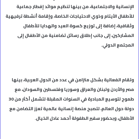
الإنسانية والاجتماعية، من بينها تنظيم موائد إفطار جماعية
للأطفال الأيتام وذوي الاحتياجات الخاصة، وإقامة أنشطة ترفيهية
وثقافية، إضافة إلى توزيع كسوة العيد والهدايا للأطفال
المشاركين، إلى جانب إطلاق رسائل تضامنية من الأطفال إلى
المجتمع الدولي.
وتقام الفعالية بشكل متزامن في عدد من الدول العربية، بينها
مصر والأردن ولبنان والعراق وسوريا وفلسطين والسودان، مع
طموح لتوسيع المبادرة في السنوات المقبلة لتشمل أكثر من 30
دولة حول العالم، لتصبح منصة إنسانية عالمية تعزز التضامن مع
الأطفال، وبحضور سفير الطفولة أحمد عادل الخيال.