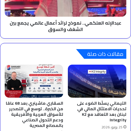
يجمع
بين
الشغف
والسوق
عبدالإله العلكمي.. نموذج لرائد أعمال عالمي يجمع بين
الشغف والسوق
مقالات ذات صلة
التيماني يسلّط الضوء على
السقاري ماشينري بعد 68 عامًا
تحديات الامتثال المالي في
من الخبرة.. توسع في التصدير
لبنان بعد التعاقد مع K2
للأسواق العربية والأفريقية
Integrity
ودعم التحول الصناعي
بالمصانع المصرية
25 يونيو، 2026