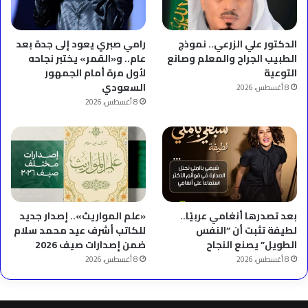
الدكتور علي الزرعي.. نموذج
رامي صبري يعود إلى جدة بعد
الطبيب الجراح والمعلم وصانع
عام.. و«القمر» يختبر نجاحه
التوعية
لأول مرة أمام الجمهور
السعودي
8 أغسطس، 2026
8 أغسطس، 2026
بعد تصدرها أنغامي عربيًا..
«علم المواريث».. إصدار جديد
لطيفة تثبت أن “النفس
للكاتب أشرف عيد محمد سلام
الطويل” يصنع النجاح
ضمن إصدارات صيف 2026
8 أغسطس، 2026
8 أغسطس، 2026