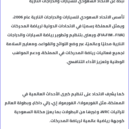
نبذة عن الاتحاد السعودي للسيارات والدراجات النارية
تأسس الاتحاد السعودي للسيارات والدراجات النارية عام 2006،
ويمثل المملكة رسميًا في الاتحادات الدولية لرياضة المحركات
(FIA،FIM ، FIVA)، ويعنى بتنظيم وتطوير رياضة السيارات والدراجات
النارية محليًا وعالميًا، عبر وضع اللوائح والقواعد، ومعايير السلامة
لجميع فعاليات رياضة المحركات في المملكة، ودعم المواهب
الوطنية وتعزيز الأداء التنافسي.
كما يشرف الاتحاد على تنظيم كبرى الأحداث العالمية في
المملكة، مثل الفورمولا1، الفورمولا إي، رالي داكار، وبطولة العالم
للراليات WRC، وغيرها من البطولات بما يعزز مكانة السعودية
كوجهة رياضية عالمية لرياضة المحركات.