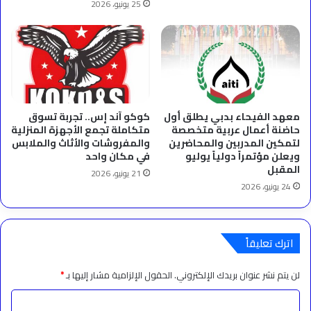
25 يونيو، 2026
معهد الفيحاء بدبي يطلق أول
كوكو آند إس.. تجربة تسوق
حاضنة أعمال عربية متخصصة
متكاملة تجمع الأجهزة المنزلية
لتمكين المدربين والمحاضرين
والمفروشات والأثاث والملابس
ويعلن مؤتمراً دولياً يوليو
في مكان واحد
المقبل
21 يونيو، 2026
24 يونيو، 2026
اترك تعليقاً
لن يتم نشر عنوان بريدك الإلكتروني.
الحقول الإلزامية مشار إليها بـ
*
ا