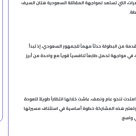
ات، التي تستعد لمواجهة المقاتلة السعودية هتان السيف
طة.
ة من البطولة حدثاً مهماً للجمهور السعودي، إذ تبدأ
، في مواجهة تحمل طابعاً تنافسياً قوياً مع واحدة من أبرز
دت لنحو عام ونصف، عاشت خلالها انتظاراً طويلاً للعودة
. وتعتبر هذه المشاركة خطوة أساسية في استئناف مسيرتها
 واسع.