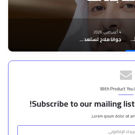
4 أغسطس، 2026
ناصر طويرش الحارثي.. من قاعة المزاد إلى شاشة الخبر… رحلة بناء ثقة
جوانا ملاح تستعد لإطلاق “بكلمة ” قريبًا في الأسواق العربية والمنصات الرقمية
With Product You
Subscribe to our mailing lis
Lorem ipsum dolor sit am