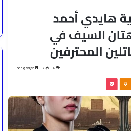
ية هايدي أحمد
تان السيف في
تلين المحترفين
0
7
دقيقة واحدة
‫Pocket
Odnoklassniki