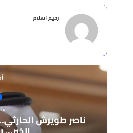
رحيم اسلام
أق
4 أغسطس، 2026
ناصر طويرش الحارثي..
الخبر… ر