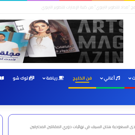
ت
أغاني
فن الخليج
رياضة
توك شو
حدى السعودية هتان السيف في نهائيات دوري المقاتلين المحترفين