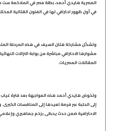
المصرية هايدي أحمد، بطلة مصر في الملاكمة ست مر
في أول ظهور احترافي لها في الفنون القتالية المختل
وتشكّل مشاركة هتان السيف في هذه المرحلة المتقدم
مشوارها الاحترافي مباشرة من بوابة النزالات النهائية
المقاتلات المصريات.
وتخوض هايدي أحمد هذه المواجهة بعد فترة غياب امت
إلى الحلبة عبر فرصة تعيدها إلى المنافسات الكبرى
الاحترافية ضمن حدث يحظى بزخم جماهيري وإعلامي