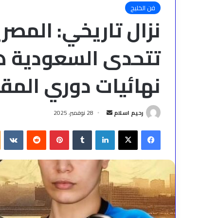
فن الخليج
نزال تاريخي: المصر
تتحدى السعودية ه
نهائيات دوري المقا
أرسل
رحيم اسلام
28 نوفمبر، 2025
بريدا
فيسبوك
‫X
لينكدإن
بينتيريست
إلكترونيا