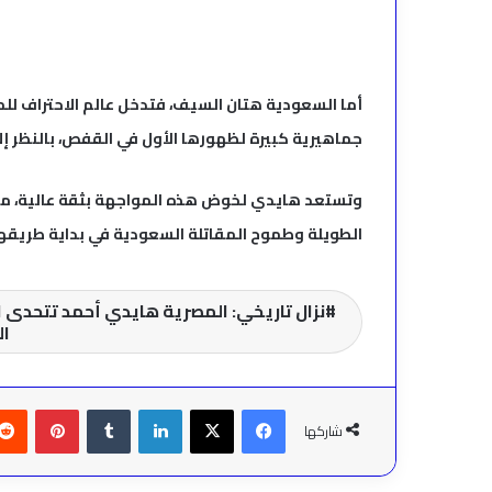
أما السعودية هتان السيف، فتدخل عالم الاحتراف للم
جماهيرية كبيرة لظهورها الأول في القفص، بالنظر إ
وتستعد هايدي لخوض هذه المواجهة بثقة عالية، مؤكد
الطويلة وطموح المقاتلة السعودية في بداية طريقها 
نزال تاريخي: المصرية هايدي أحمد تتحدى 
ال
فيسبوك
‫X
لينكدإن
بينتير
شاركها