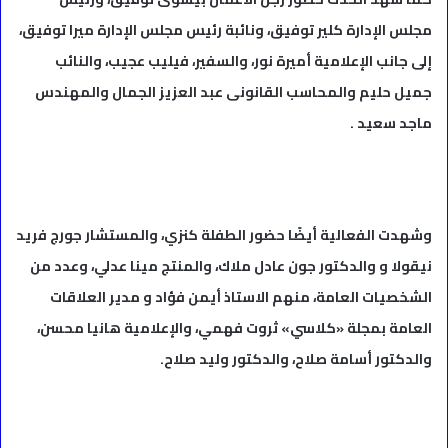
مجلس الإدارة كلير توفيق، ونائبة رئيس مجلس الإدارة ميرا توفيق،
إلى جانب الإعلامية أميرة نور، والسفير، فيليب عجيب، والنائب
جميل حليم والمحاسب القانونى عبد العزيز الجمال والمهندس
ماجد سعيد .
وشهدت الفعالية أيضًا حضور الطفلة كنزي، والمستشار جورج فريد
نيقولا و والدكتور جون عادل ملاك، والمنتج مينا عدلي، وعدد من
الشخصيات العامة، منهم الاستاذ أيمن فؤاد و مدير العلاقات
العامة بمجلة «كلاسي» ثروت فهمي، والإعلامية هانيا محسن،
والدكتور أسامة صلاح، والدكتور وليد صلاح.