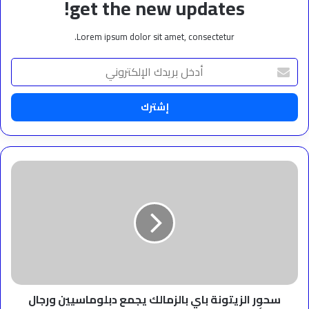
get the new updates!
Lorem ipsum dolor sit amet, consectetur.
أدخل
بريدك
الإلكتروني
سحور
الزيتونة
باي
بالزمالك
يجمع
دبلوماسيين
ورجال
أعمال
وفنانين
في
سحور الزيتونة باي بالزمالك يجمع دبلوماسيين ورجال