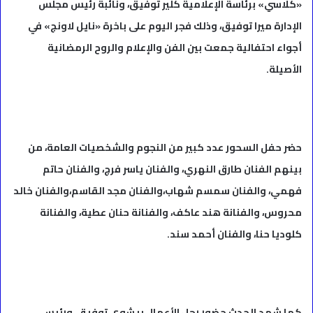
«كلاسي» برئاسة الإعلامية كلير توفيق، ونائبة رئيس مجلس
الإدارة ميرا توفيق، وذلك فجر اليوم على باخرة «نايل لاونج» في
أجواء احتفالية جمعت بين الفن والإعلام والروح الرمضانية
الأصيلة.
حضر حفل السحور عدد كبير من النجوم والشخصيات العامة، من
بينهم الفنان طارق النهري، والفنان ياسر فرج، والفنان حاتم
فهمي، والفنان سمسم شهاب،والفنان مجد القاسم،والفنان خالد
محروس، والفنانة هند عاكف، والفنانة حنان عطية، والفنانة
كلوديا حنا، والفنان أحمد سند.
كما شهد الحدث حضور رجل الأعمال بيشوى توفيق، ورئيس