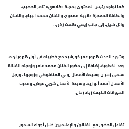
كما تواجد رئيس المحتوى بمجلة «كلاسي» تامر الخطيب،
والطفلة المعجزة دانييلا ممدوح، والفنان محمد البياع، والفنان
وائل خليل، إلى جانب إيمي طلعت زكريا.
وشهد الحدث ظهور عمر خورشيد مع خطيبته في أول ظهور لهما
بعد الخطوبة، إضافة إلى حضور الفنان محمد عامر وزوجته الفنانة
سلمى زهران وسيدة الأعمال روبي المنفلوطي وزوجها ، ورجل
الأعمال أحمد أبو زيد، وسيدة الأعمال شيري عوض، ومدرب
الحيوانات الأليفة زياد رحال.
تفاعل الحضور مع الفنانين والإعلاميين خلال أجواء السحور