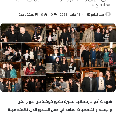
«كلاسي»
أرسل
رحيم اسلام
16 مارس، 2026
0
9
دقيقة واحدة
بريدا
إلكترونيا
شهدت أجواء رمضانية مميزة حضور كوكبة من نجوم الفن
والإعلام والشخصيات العامة في حفل السحور الذي نظمته مجلة