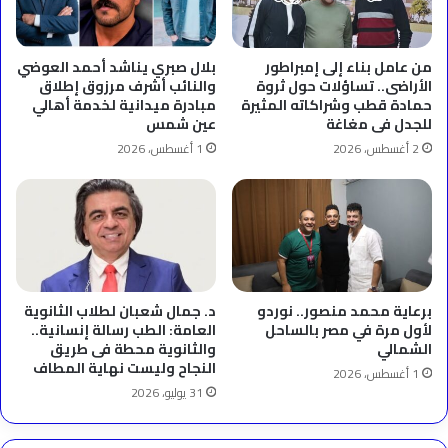
من عامل بناء إلى إمبراطور
بلال صبري يناشد أحمد العوضي
الأراضى.. تساؤلات حول ثروة
والنائب أشرف مرزوق إطلاق
حمادة قطب وشراكاته المثيرة
مبادرة ميدانية لخدمة أهالي
للجدل فى مغاغة
عين شمس
2 أغسطس، 2026
1 أغسطس، 2026
برعاية محمد منصور.. نوردو
د. جمال شعبان لطلاب الثانوية
لأول مرة في مصر بالساحل
العامة: الطب رسالة إنسانية..
الشمالي
والثانوية محطة فى طريق
النجاح وليست نهاية المطاف
1 أغسطس، 2026
31 يوليو، 2026