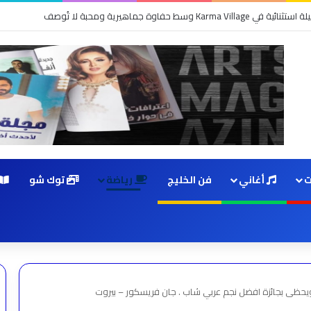
ت
أغاني
فن الخليج
رياضة
توك شو
يحظى بجائزة افضل نجم عربي شاب . جان فريسكور – بيروت