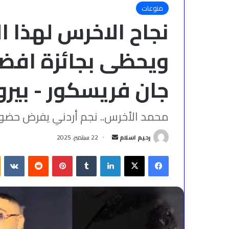
منوعات
نجاح الاخرس لهذا 
ويحظى بجائزة افضل
جان فريسكور - بير
محمد الأخرس.. نجم أردني يفرض حضوره
أرسل
رحيم اسلام
22 سبتمبر، 2025
بريدا
فيسبوك
‫X
لينكدإن
بينتيريست
إلكترونيا