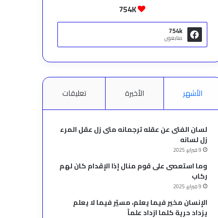
754K
754k
متابعون
الأشهر
الأخيرة
تعليقات
لسان الفتى عن عقله ترجمانه متى زل عقل المرء
زل لسانه
9 فبراير، 2025
وما استعصى على قوم منال إذا الإقدام كان لهم
ركاب
9 فبراير، 2025
الإنسان مخير فيما يعلم، مسيّر فيما لا يعلم
يزداد حرية كلما ازداد علماً