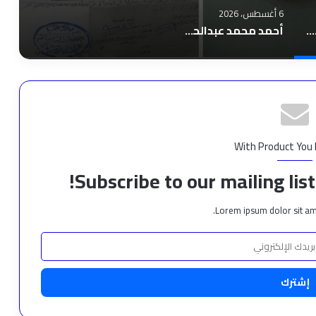
6 أغسطس، 2026
مستندات وتحويلات مالية تشعل الجدل فى مغاغة.. مطالبات بالتحقيق فى ثروة حمادة قطب وعلاقته بـ”مستريح المنيا”
أحمد محمد عبدالحميد يُتم برنامج “مداد للتطوير التربوي” من كلية الإمارات للتطوير التربوي
With Product You
Subscribe to our mailing lis
Lorem ipsum dolor sit am