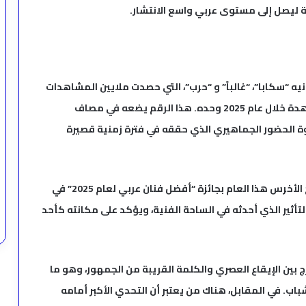
ية ليصل إلى مستوى عربي واسع الانتشار.
ه “سكابا”، “غالباً” و “حرب”، التي حصدت ملايين المشاهدات
عبر منصة “يوتيوب”، متجاوزًا حاجز الـ 150 مليون مشاهدة خلال عام 2025 وحده. هذا الرقم يضعه في مصاف
د قوة الحضور الجماهيري الذي حققه في فترة زمنية قصيرة
ولم يقتصر النجاح على المنصات الرقمية فقط، بل تُوّج الأخرس هذا العام بجائزة “أفضل فنان عربي لعام 2025” في
عكس حجم التأثير الذي أحدثه في الساحة الفنية، ويؤكد على مكانته كأحد
ج بين الإيقاع العصري والكلمة القريبة من الجمهور، وهو ما
اب. في المقابل، هناك من يعتبر أن التحدي الأكبر أمامه