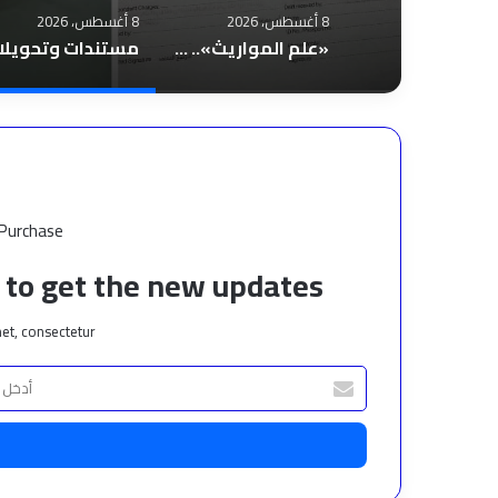
8 أغسطس، 2026
8 أغسطس، 2026
«علم المواريث».. إصدار جديد للكاتب أشرف عيد محمد سلام ضمن إصدارات صيف 2026
 Purchase
t to get the new updates!
et, consectetur.
أدخل
بريدك
الإلكتروني