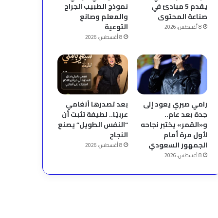
يقدم 5 مبادئ في
نموذج الطبيب الجراح
صناعة المحتوى
والمعلم وصانع
التوعية
8 أغسطس، 2026
8 أغسطس، 2026
رامي صبري يعود إلى
بعد تصدرها أنغامي
جدة بعد عام..
عربيًا.. لطيفة تثبت أن
و«القمر» يختبر نجاحه
“النفس الطويل” يصنع
لأول مرة أمام
النجاح
الجمهور السعودي
8 أغسطس، 2026
8 أغسطس، 2026