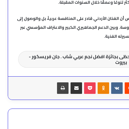
تنوعًا وعمقًا خلال السنوات المقبلة.
ن الفنان الأردني قادر على المنافسة عربياً، بل والوصول إلى
وسة. وبين الدعم الجماهيري الكبير والاعتراف المؤسسي عبر
حظى بجائزة افضل نجم عربي شاب . جان فريسكور -
بيروت
يست
Odnoklassniki
‫Pocket
مشاركة عبر البريد
طباعة