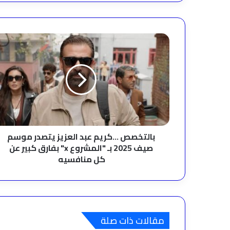
بالتخصص
...كريم
عبد
العزيز
يتصدر
موسم
صيف
2025
بـ
"المشروع
بالتخصص ...كريم عبد العزيز يتصدر موسم
x"
صيف 2025 بـ "المشروع x" بفارق كبير عن
بفارق
كل منافسيه
كبير
عن
كل
منافسيه
مقالات ذات صلة