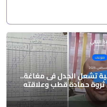
رأ التالي
منوعات
ة تشعل الجدل فى مغاغة..
ثروة حمادة قطب وعلاقته
يح المنيا”