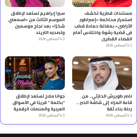
مستندات قطرية تكشف
سيرا إبراهيم تستعد لإطلاق
استمرار محاكمة «إمبراطور
الموسم الثالث من «اسمعني
الأراضى» بمغاغة حمادة قطب
شكرًا» بعد نجاح موسمين
فى قضية رشوة واختلاس أمام
وتصدره التريند
القضاء القطرى
4 أغسطس، 2026
4 أغسطس، 2026
ناصر طويرش الحارثي.. من
جوانا ملاح تستعد لإطلاق
قاعة المزاد إلى شاشة الخبر…
“بكلمة ” قريبًا في الأسواق
رحلة بناء ثقة
العربية والمنصات الرقمية
4 أغسطس، 2026
4 أغسطس، 2026