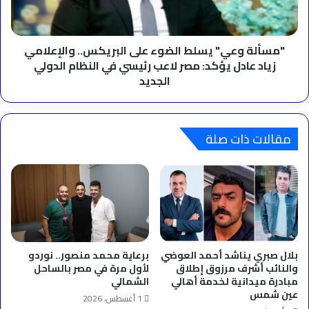
والإعلامي
زياد
عادل
يؤكد:
"مسألة وعي" يسلط الضوء على البريكس.. والإعلامي
مصر
زياد عادل يؤكد: مصر لاعب رئيسي في النظام الدولي
لاعب
الجديد
رئيسي
في
النظام
الدولي
مقالات ذات صلة
الجديد
بلال صبري يناشد أحمد العوضي
برعاية محمد منصور.. نوردو
والنائب أشرف مرزوق إطلاق
لأول مرة في مصر بالساحل
مبادرة ميدانية لخدمة أهالي
الشمالي
عين شمس
1 أغسطس، 2026