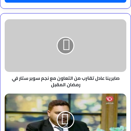
صابرينا
عادل
تقترب
من
التعاون
مع
نجم
سوبر
ستار
في
صابرينا عادل تقترب من التعاون مع نجم سوبر ستار في
رمضان
رمضان المقبل
المقبل
"مسألة
وعي"
يسلط
الضوء
على
البريكس..