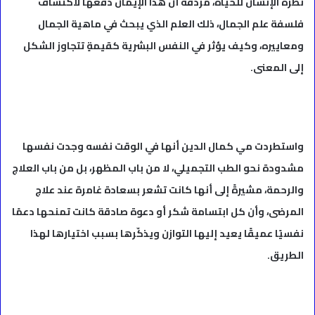
نظرة الإنسان للحياة، مردفة أن هذا الإيمان دفعها لاكتشاف
فلسفة علم الجمال، ذلك العلم الذي يبحث في ماهية الجمال
ومعاييره، وكيف يؤثر في النفس البشرية كقيمةٍ تتجاوز الشكل
إلى المعنى.
واستطردت مي كمال الدين أنها في الوقت نفسه وجدت نفسها
مشدودة نحو الطب التجميلي، لا من باب المظهر، بل من باب العلاج
والرحمة، مشيرةً إلى أنها كانت تشعر بسعادة غامرة عند علاج
المرضى، وأن كل ابتسامة شكر أو دعوة صادقة كانت تمنحها دعمًا
نفسيًا عميقًا يعيد إليها التوازن ويذكّرها بسبب اختيارها لهذا
الطريق.