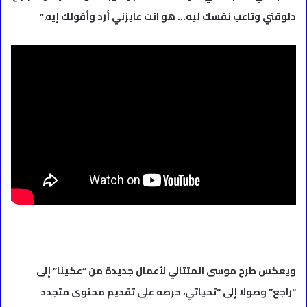
دلوقتي وتاعب نفسك ليه… هو انت عايزني أرد وأقولك إيه.”
ويعكس طرح موسى المتتالي لأعمال جديدة من “عكينا” إلى
“راجع” وصولا إلى “تحياتي، حرصه على تقديم محتوى متجدد