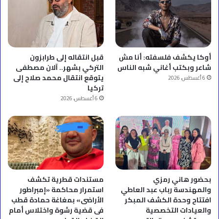
أوكا يكشف فلسفته: أنا مش
قبل انتقاله إلى طرابزون
شاعر وبكتب أغاني شبه الناس
التركي بشهر.. آلان مصطفى
يتوقع انتقال محمد صلاح إلى
6 أغسطس، 2026
تركيا
6 أغسطس، 2026
بحضور هاني رمزي
مستندات قطرية تكشف
والمهندسة رباب عبد العاطي
استمرار محاكمة «إمبراطور
افتتاح وحدة الكشف المبكر
الأراضى» بمغاغة حمادة قطب
والعيادات التخصصية
فى قضية رشوة واختلاس أمام