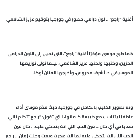
أغنية “راجع”… لون درامي مصور في جورجيا بتوقيع عزيز الشافعي
كما طرح موسى مؤخرًا أغنية “راجع”، التي تميل إلى اللون الدرامي
الحزين، وكتبها ولحنها عزيز الشافعي، بينما تولى توزيعها
الموسيقي د. أشرف محروس، وأخرجها الفنان أوكا.
وتم تصوير الكليب بالكامل في جورجيا، حيث قدّم موسى أداءً
عاطفيًا يتناسب مع طبيعة كلماتها، التي تقول: “راجع تتكلم تاني
معايا في أي كان… فين الحب اللي انت بتحكي عليه… كان فين
الحب اللي انت بتحكي عليه لما انت هجرت وبعت وخنت زمان… راجع