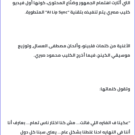
التي أثارت اهتمام الجمهور وصُنّاع المحتوى، كونها أول فيديو
كليب مصري يتم تنفيذه بتقنية “AI Lip Sync” المتطورة.
الأغنية من كلمات فلبينو، وألحان مصطفى العسال, وتوزيع
موسيقي الكينج، فيما أخرج الكليب محمود صبري.
وتقول كلماتها:
“عكينا ف الفتره اللي فاتت… مش كنا اختار ناس تمام… بعترف أنا
أننا في النهايه احنا غلطنا بشكل عام… يعني سبنا كل دول