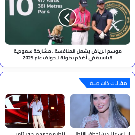
يشعل
المنافسة..
مشاركة
سعودية
قياسية
في
أضخم
بطولة
موسم الرياض يشعل المنافسة.. مشاركة سعودية
للجولف
قياسية في أضخم بطولة للجولف عام 2025
عام
2025
مقالات ذات صلة
إيناس عز الدين تخطف الأنظار
تنظيم محمد منصور. تامر