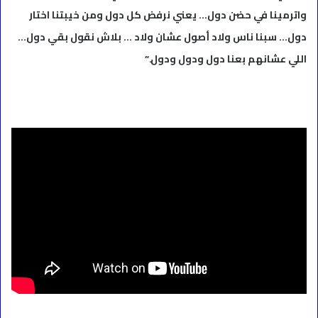
واترمينا في حضن دول… يعني نرفض كل دول ومن خيبتنا اختار
دول… سبنا ناس ولاد أصول عشان ولاد … بلاش نقول بقي دول…
اللي عشانهم بعنا دول ودول ودول.”