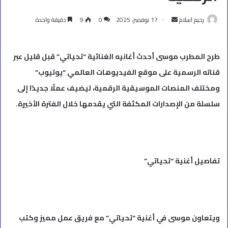
أرسل
رحيم اسلام
17 نوفمبر، 2025
0
9
دقيقة واحدة
بريدا
إلكترونيا
طرح المطرب موسى أحدث أغانيه الغنائية “تحياتي” قبل قليل عبر
قناته الرسمية على موقع الفيديوهات العالمي “يوتيوب”
ومختلف المنصات الموسيقية الرقمية، ليضيف عملًا جديدًا إلى
سلسلة من الإصدارات المكثفة التي يقدمها خلال الفترة الأخيرة.
تفاصيل أغنية “تحياتي”
ويتعاون موسى في أغنية “تحياتي” مع فريق عمل مميز وكتب