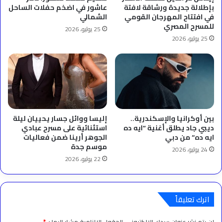
بإطلالة جديدة ورشاقة لافتة
عاشور في اضخم حفلات الساحل
في افتتاح المهرجان القومي
الشمالي
للمسرح المصري
25 يوليو، 2026
25 يوليو، 2026
بين أوكرانيا والإسكندرية..
إليسا ووائل جسار يحييان ليلة
ديبي جاد يطلق أغنية “ايه ده
استثنائية على مسرح عبادي
ايه ده” من دبي
الجوهر أرينا ضمن فعاليات
موسم جدة
24 يوليو، 2026
22 يوليو، 2026
اترك تعليقاً