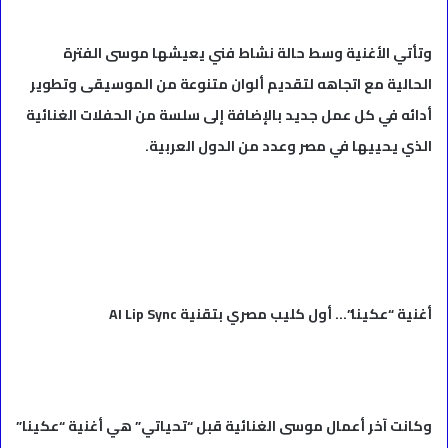
وتأتي الأغنية وسط حالة نشاط فني يعيشها موسى الفترة
الحالية مع اتجاهه لتقديم ألوان متنوعة من الموسيقى وتطوير
أدائه في كل عمل جديد بالإضافة إلى سلسة من الحفلات الغنائية
الذي يحييها في مصر وعدد من الدول العربية.
أغنية “عكينا”… أول كليب مصري بتقنية AI Lip Sync
وكانت آخر أعمال موسى الغنائية قبل “تحياتي” هي أغنية “عكينا”