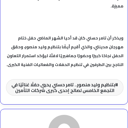
مميزة.
ويذكر أن تامر حسني كان قد أحيا الشهر الماضي حفل ختام
مهرجان مدينتي، والذي أقيم أيضًا بتنظيم وليد منصور، وحقق
الحفل نجاحًا كبيرًا وحضورًا جماهيريًا لافتًا، ليؤكد استمرار التعاون
الناجح بين الطرفين في تنظيم الحفلات والفعاليات الفنية الكبرى.
بتنظيم وليد منصور.. تامر حسني يحيي حفلًا غنائيًا في
التجمع الخامس لصالح إحدى كبرى شركات التأمين