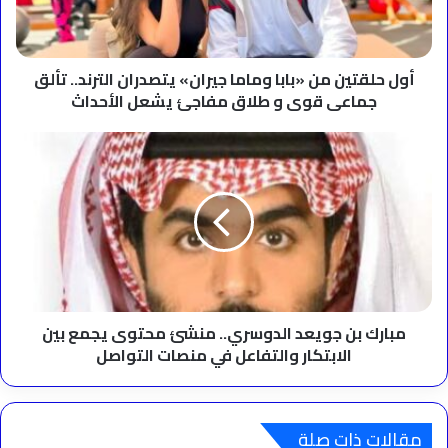
يتصدران
الترند..
تألق
جماعى
أول حلقتين من «بابا وماما جيران» يتصدران الترند.. تألق
قوى
جماعى قوى و طلاق مفاجئ يشعل الأحداث
و
طلاق
مبارك
مفاجئ
بن
يشعل
جويعد
الأحداث
الدوسري..
منشئ
محتوى
يجمع
بين
الابتكار
والتفاعل
مبارك بن جويعد الدوسري.. منشئ محتوى يجمع بين
في
الابتكار والتفاعل في منصات التواصل
منصات
التواصل
مقالات ذات صلة