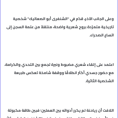
وعلى الجانب الآخر، قدّم في “الشنفرى أبو الصعاليك” شخصية
تاريخية متمرّدة بروح شعرية واضحة، منتقلاً من عتمة السجن إلى
اتساع الصحراء.
اعتمد على إلقاء شعري مضبوط ونبرة تجمع بين التحدي والكرامة،
مع حضور جسدي أكثر انطلاقًا ووقفة شامخة تعكس طبيعة
الشخصية الثائرة.
اللافت أن رياحنة لم يكرر أدواته بين العملين؛ فبين طاقة مكبوتة