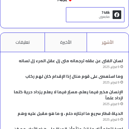
746k
متابعون
الأشهر
الأخيرة
تعليقات
لسان الفتى عن عقله ترجمانه متى زل عقل المرء زل لسانه
9 فبراير، 2025
وما استعصى على قوم منال إذا الإقدام كان لهم ركاب
9 فبراير، 2025
الإنسان مخير فيما يعلم، مسيّر فيما لا يعلم يزداد حرية كلما
ازداد علماً
9 فبراير، 2025
الحياة قطار سريع ما اجتازه حلم ، و ما هو مقبل عليه وهم
9 فبراير، 2025
‫اصرخ لتعلم أنك ما زلتَ حيّاً وأن الحياة على هذه الأرض ممكن