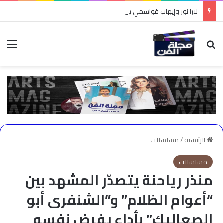
لارا نور وإيهاب قواسمي يشعلان أجواء الدبكة في “طربقة”
بحث عن
الق
الرئيسية
/
مسلسلات
مسلسلات
منذر رياحنة يتصدّر المشهد بين
“أعوام الظلام” و”الشنفرى أبو
الصعاليك” بأداء يفرض نفسه