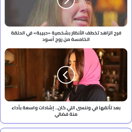
بشخصية
«حبيبة»
في
الحلقة
الخامسة
من
فرح الزاهد تخطف الأنظار بشخصية «حبيبة» في الحلقة
روج
الخامسة من روج أسود
أسود
بعد
تألقها
في
وننسى
اللي
كان..
إشادات
واسعة
بأداء
منة
بعد تألقها في وننسى اللي كان.. إشادات واسعة بأداء
فضالي
منة فضالي