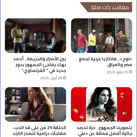
مقالات ذات صلة
«نوح».. فانتازيا عربية تجمع
بين الأسرار والجريمة.. أحمد
مصر والعراق
بهاء يفاجئ الجمهور بدور
جديد في ” الفرنساوي”
25 مايو، 2026
28 أبريل، 2026
بتصويت الجمهور.. درة تحصد
الحلقة 29 من على قد الحب..
جائزة أفضل ممثلة عن «علي
مفاجآت درامية تتصدر الترند