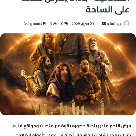
على الساحة
أرسل
رحيم اسلام
23 فبراير، 2026
0
9
دقيقة واحدة
بريدا
إلكترونيا
فرض النجم منذر رياحنة حضوره بقوة عبر منصات ومواقع فنية
كبرى، بعد الإشادات الواسعة بأدائه في عملي “أعوام الظلام”