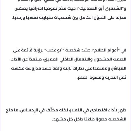
و”الشنفرى أبو الصعاليك”، حيث قدّم نموذجًا احترافيًا يعكس
قدرته على التحوّل الكامل بين شخصيات متباينة نفسيًا وزمنيًا.
في “أعوام الظلام”، جسّد شخصية “أبو غضب” برؤية قائمة على
الصمت المشحون والانفعال الداخلي العميق، مبتعدًا عن الأداء
المباشر، ومعتمدًا على نظرات ثابتة ولغة جسد مدروسة عكست
ثقل التجربة وقسوة الظلم.
ظهر بأداء اقتصادي في التعبير، لكنه مكثّف في الإحساس، ما منح
الشخصية حضورًا طاغيًا داخل كل مشهد.