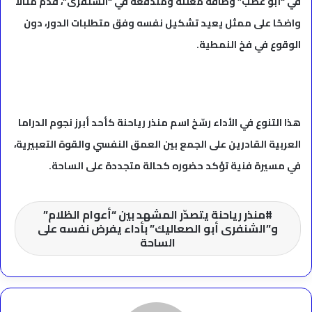
في “أبو غضب” وطاقة معلنة ومندفعة في “الشنفرى”، قدّم مثالًا
واضحًا على ممثل يعيد تشكيل نفسه وفق متطلبات الدور، دون
الوقوع في فخ النمطية.
هذا التنوع في الأداء رسّخ اسم منذر رياحنة كأحد أبرز نجوم الدراما
العربية القادرين على الجمع بين العمق النفسي والقوة التعبيرية،
في مسيرة فنية تؤكد حضوره كحالة متجددة على الساحة.
منذر رياحنة يتصدّر المشهد بين “أعوام الظلام”
و”الشنفرى أبو الصعاليك” بأداء يفرض نفسه على
الساحة