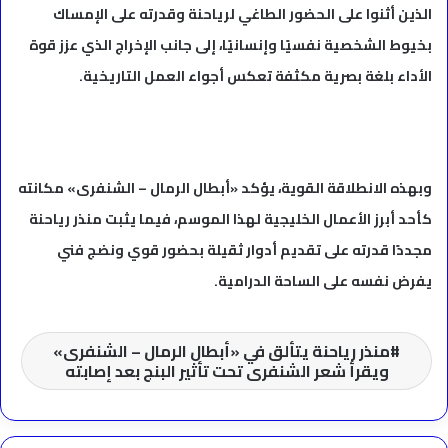
الذين أثنوا على الحضور الطاغي لرياحنة وقدرته على الإمساك
بخيوط الشخصية نفسيًا وإنسانيًا، إلى جانب الإخراج الذي عزز قوة
الأداء بلغة بصرية مكثفة تعكس أجواء العمل التاريخية.
وبهذه الانطلاقة القوية، يؤكد «أبطال الرمال – الشنفرى» مكانته
كأحد أبرز الأعمال الخليجية لهذا الموسم، فيما يثبت منذر رياحنة
مجددًا قدرته على تقديم أدوار ثقيلة بحضور قوي ونضج فني
يفرض نفسه على الساحة الدرامية.
منذر رياحنة يتألق في «أبطال الرمال – الشنفرى»
ويقرأ شعر الشنفرى تحت تأثير البنج بعد إصابته