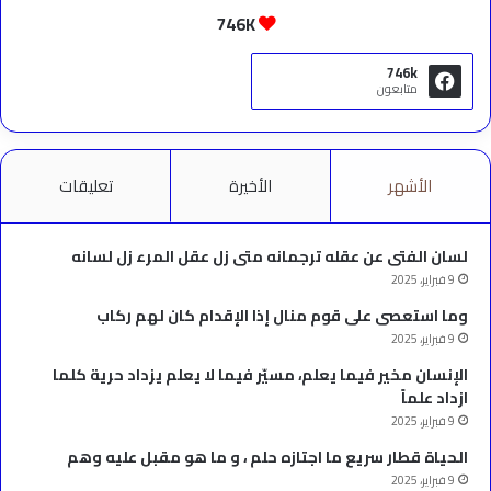
746K
746k
متابعون
الأشهر
الأخيرة
تعليقات
لسان الفتى عن عقله ترجمانه متى زل عقل المرء زل لسانه
9 فبراير، 2025
وما استعصى على قوم منال إذا الإقدام كان لهم ركاب
9 فبراير، 2025
الإنسان مخير فيما يعلم، مسيّر فيما لا يعلم يزداد حرية كلما
ازداد علماً
9 فبراير، 2025
الحياة قطار سريع ما اجتازه حلم ، و ما هو مقبل عليه وهم
9 فبراير، 2025