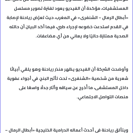
المستشفيات، مؤكدة أن الفيديو يعود لفترة تصوير مسلسل
«أبطال الرمال – الشنفرى» في المغرب، حيث تعرّض رياحنة لإصابة
في القدم استدعت خضوعه لإجراء طبي، فيما أكد البيان أن حالته
الصحية ممتازة حاليًا ولا يعاني من أي مضاعفات.
وأوضحت الشركة أن الفيديو يظهر منذر رياحنة وهو يلقي أبياتًا
شعرية من شخصية «الشنفرى» تحت تأثير البنج، في أجواء عفوية
داخل المستشفى، ما أُخرج عن سياقه وأثار جدلًا واسعًا على
منصات التواصل الاجتماعي.
ويتألق رياحنة في أحدث أعماله الدرامية الخليجية «أبطال الرمال –