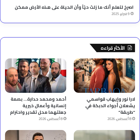
‫اصرخ لتعلم أنك ما زلتَ حيّاً وأن الحياة على هذه الأرض ممكن
9 فبراير، 2025
الأكثر قراءه
لارا نور وإيهاب قواسمي
أحمد ومحمد حدارة… بصمة
يشعلان أجواء الدبكة في
إنسانية وأعمال خيرية
“طربقة”
جعلتهما محل تقدير واحترام
8 أغسطس، 2026
8 أغسطس، 2026