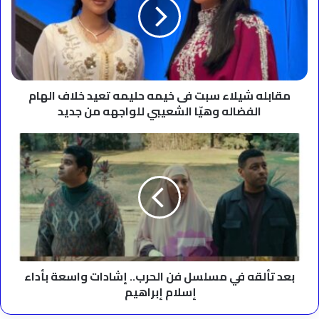
فى
خيمه
حليمه
تعيد
خلاف
الهام
الفضاله
مقابله شيلاء سبت فى خيمه حليمه تعيد خلاف الهام
وهيّا
الفضاله وهيّا الشعيبي للواجهه من جديد
الشعيبي
للواجهه
بعد
من
تألقه
جديد
في
مسلسل
فن
الحرب..
إشادات
واسعة
بأداء
إسلام
بعد تألقه في مسلسل فن الحرب.. إشادات واسعة بأداء
إبراهيم
إسلام إبراهيم