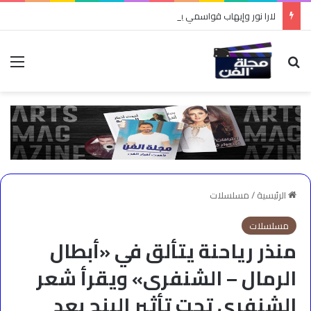
لارا نور وإيهاب قواسمي يشعلان أجواء الدبكة في “طربقة”
بحث عن
الق
الرئيسية
/
مسلسلات
مسلسلات
منذر رياحنة يتألق في «أبطال
الرمال – الشنفرى» ويقرأ شعر
الشنفرى تحت تأثير البنج بعد