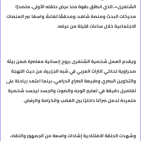
الشنفرى»، الذي انطلق بقوة منذ عرض حلقته الأولى، متصدرًا
محركات البحث ومنصة شاهد، ومحققًا تفاعلًا واسعًا عبر المنصات
الاجتماعية خلال ساعات قليلة من عرضه.
ويقدم العمل شخصية الشنفرى بروح إنسانية معاصرة ضمن بيئة
صحراوية تحاكي التراث العربي في شبه الجزيرة، من حيث اللهجة
والتكوين البصري وطبيعة الصراع الدرامي، بينما اعتمد رياحنة على
تفاصيل دقيقة في تعابير الوجه والصوت والجسد ليجسد شخصية
متمردة تحمل صراعًا داخليًا بين الغضب والكرامة والرفض.
وشهدت الحلقة الافتتاحية إشادات واسعة من الجمهور والنقاد،