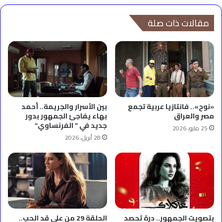
مقالات ذات صلة
«نوح».. فانتازيا عربية تجمع
بين الأسرار والجريمة.. أحمد
مصر والعراق
بهاء يفاجئ الجمهور بدور
جديد في ” الفرنساوي”
25 مايو، 2026
28 أبريل، 2026
بتصويت الجمهور.. درة تحصد
الحلقة 29 من على قد الحب..