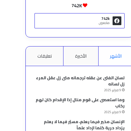
742K
742k
متابعون
الأشهر
الأخيرة
تعليقات
لسان الفتى عن عقله ترجمانه متى زل عقل المرء
زل لسانه
9 فبراير، 2025
وما استعصى على قوم منال إذا الإقدام كان لهم
ركاب
9 فبراير، 2025
الإنسان مخير فيما يعلم، مسيّر فيما لا يعلم
يزداد حرية كلما ازداد علماً