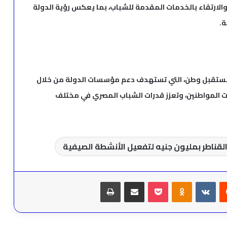
الارتقاء بالخدمات المقدمة للشباب، بما يعكس رؤية الدولة
ة.
 مستقبل وطن، التي تستهدف دعم مؤسسات الدولة من خلال
جات المواطنين، وتعزز قدرات الشباب المصري في مختلف
يست
Odnoklassniki
‫Pocket
مشاركة عبر البريد
طباعة