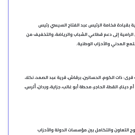
رية بقيادة فخامة الرئيس عبد الفتاح السيسي رئيس
لرامية إلى دعم قطاعي الشباب والرياضة، والتخفيف من
تمع المدني والأحزاب الوطنية.
رى: ذات الكوم، الحسانين، برقاش، قرية عبد الصمد، نكلا،
ينار، القطا، الحاجر، محطة أبو غالب، جزاية، وردان، أُترس،
وح التعاون والتكامل بين مؤسسات الدولة والأحزاب