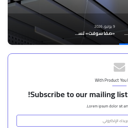
9 يوليو، 2026
تك قايز تذكرنا أن التقنية بلا إنسان ناقصة
«صفا سوفت» تستعرض مستقبل التحول الرقمي في قطاع السفر والسياحة خلال منتداها التقني السنوي
With Product You
Subscribe to our mailing lis
Lorem ipsum dolor sit am