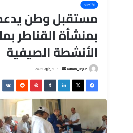
اقتصاد
بمنشأة القناطر بمل
الأنشطة الصيفية
أرسل
admin_MjFn
5 يوليو، 2025
بريدا
فيسبوك
‫X
لينكدإن
بينتيريست
إلكترونيا