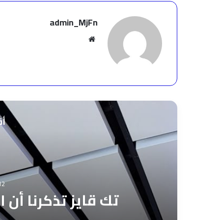
admin_MjFn
موقع
الويب
أق
12 يوليو، 
تك قايز تذكرنا أن ا