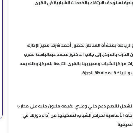
بادرة تستهدف الارتقاء بالخدمات الشبابية في القرى
الرياضة بمنشأة القناطر، بحضور أحمد شرف مدير الإدارة،
الحزب بالمركز، إلى جانب الدكتور محمد عبدالباسط عقرب
 مراكز الشباب ومديريها بالقرى التابعة للمركز، وذلك بعد
والرياضة بمحافظة الجيزة.
وخلال اللقاء، أوضح المستشار ياسر عرفة أن المبادرة تشمل تقديم دعم مالي وعيني بقيمة مليون جنيه على مدار 6
ات الأساسية لمراكز الشباب، لتمكينها من أداء دورها في
الصيفية.