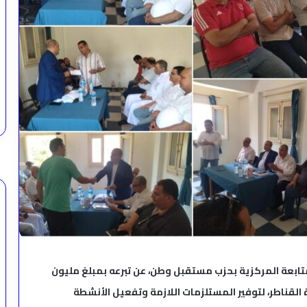
لمتابعة المركزية بحزب مستقبل وطن، عن تبرعه بمبلغ مليون
 منشأة القناطر، لتوفير المستلزمات اللازمة وتفعيل الأنشطة