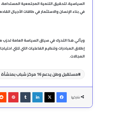
السياسية، لتحقيق التنمية المجتمعية المستدامة، و
في بناء الإنسان والاستثمار في طاقات الأجيال القادم
ويأتي هذا التحرك في سياق السياسة العامة لحزب
إطلاق المبادرات وتنظيم الفاعليات التي تلبّي احتيا
المجالات.
مستقبل وطن يدعم 16 مركز شباب بمنشأة القناطر بمليون جنيه لتفعيل الأنشطة الصيفية
فيسبوك
‫X
لينكدإن
بينتير
شاركها