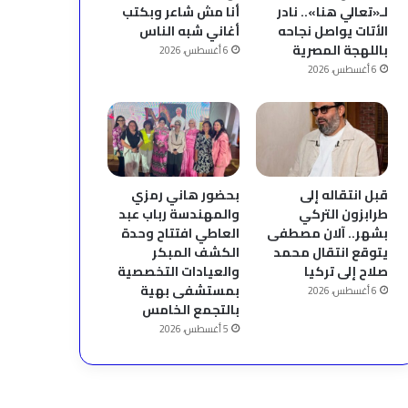
لـ«تعالي هنا».. نادر
أنا مش شاعر وبكتب
الأتات يواصل نجاحه
أغاني شبه الناس
باللهجة المصرية
6 أغسطس، 2026
6 أغسطس، 2026
قبل انتقاله إلى
بحضور هاني رمزي
طرابزون التركي
والمهندسة رباب عبد
بشهر.. آلان مصطفى
العاطي افتتاح وحدة
يتوقع انتقال محمد
الكشف المبكر
صلاح إلى تركيا
والعيادات التخصصية
بمستشفى بهية
6 أغسطس، 2026
بالتجمع الخامس
5 أغسطس، 2026