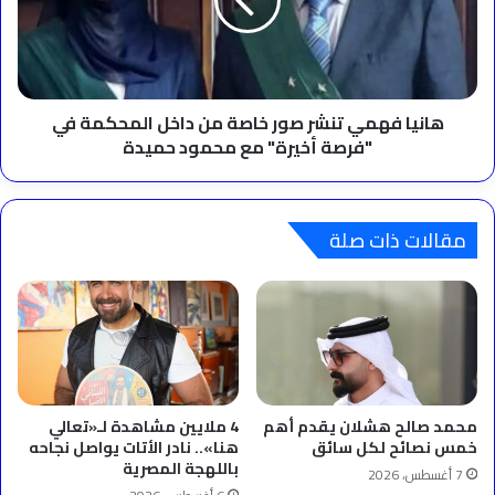
خاصة
من
داخل
المحكمة
في
"فرصة
هانيا فهمي تنشر صور خاصة من داخل المحكمة في
أخيرة"
"فرصة أخيرة" مع محمود حميدة
مع
محمود
حميدة
مقالات ذات صلة
محمد صالح هشلان يقدم أهم
4 ملايين مشاهدة لـ«تعالي
خمس نصائح لكل سائق
هنا».. نادر الأتات يواصل نجاحه
باللهجة المصرية
7 أغسطس، 2026