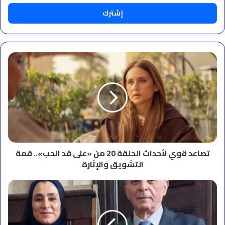
الإلكتروني
تصاعد
قوي
لأحداث
الحلقة
20
من
«على
قد
الحب»..
قمة
تصاعد قوي لأحداث الحلقة 20 من «على قد الحب».. قمة
التشويق
التشويق والإثارة
والإثارة
هانيا
فهمي
تنشر
صور