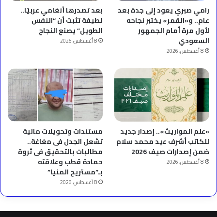
رامي صبري يعود إلى جدة بعد
بعد تصدرها أنغامي عربيًا..
عام.. و«القمر» يختبر نجاحه
لطيفة تثبت أن “النفس
لأول مرة أمام الجمهور
الطويل” يصنع النجاح
السعودي
8 أغسطس، 2026
8 أغسطس، 2026
«علم المواريث».. إصدار جديد
مستندات وتحويلات مالية
للكاتب أشرف عيد محمد سلام
تشعل الجدل فى مغاغة..
ضمن إصدارات صيف 2026
مطالبات بالتحقيق فى ثروة
حمادة قطب وعلاقته
8 أغسطس، 2026
بـ”مستريح المنيا”
8 أغسطس، 2026