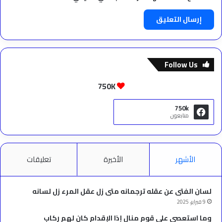
Follow Us
750K
750k
متابعون
الأشهر
الأخيرة
تعليقات
لسان الفتى عن عقله ترجمانه متى زل عقل المرء زل لسانه
9 فبراير، 2025
وما استعصى على قوم منال إذا الإقدام كان لهم ركاب