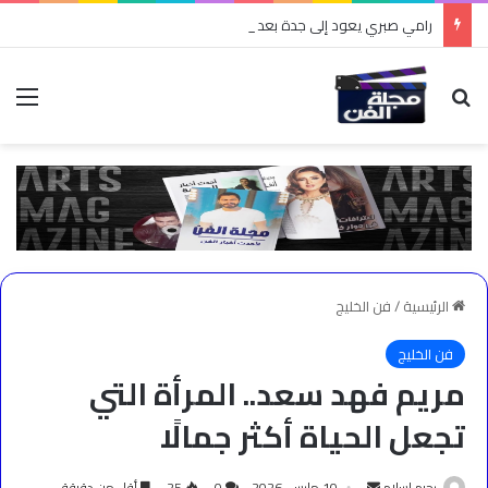
رامي صبري يعود إلى جدة بعد عام.. و«القمر» يختبر نجاحه لأول مرة أمام الجمهور السعودي
بحث عن
الق
الرئيسية
/
فن الخليج
فن الخليج
مريم فهد سعد.. المرأة التي
تجعل الحياة أكثر جمالًا
أرسل
رحيم اسلام
10 مارس، 2026
0
25
أقل من دقيقة