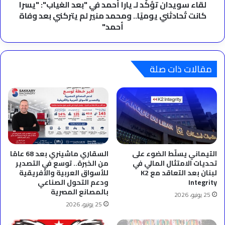
"يسرا
لقاء سويدان تؤكّد لـ يارا أحمد في "بعد الغياب": "يسرا
كانت
كانت تُحادثني يوميًا.. ومحمد منير لم يتركني بعد وفاة
تُحادثني
أحمد"
يوميًا..
ومحمد
منير
لم
مقالات ذات صلة
يتركني
بعد
وفاة
أحمد"
التيماني يسلّط الضوء على
السقاري ماشينري بعد 68 عامًا
تحديات الامتثال المالي في
من الخبرة.. توسع في التصدير
لبنان بعد التعاقد مع K2
للأسواق العربية والأفريقية
Integrity
ودعم التحول الصناعي
بالمصانع المصرية
25 يونيو، 2026
25 يونيو، 2026