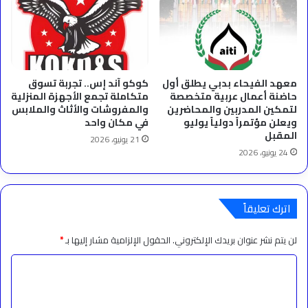
معهد الفيحاء بدبي يطلق أول
كوكو آند إس.. تجربة تسوق
حاضنة أعمال عربية متخصصة
متكاملة تجمع الأجهزة المنزلية
لتمكين المدربين والمحاضرين
والمفروشات والأثاث والملابس
ويعلن مؤتمراً دولياً يوليو
في مكان واحد
المقبل
21 يونيو، 2026
24 يونيو، 2026
اترك تعليقاً
لن يتم نشر عنوان بريدك الإلكتروني.
الحقول الإلزامية مشار إليها بـ
*
ا
ل
ت