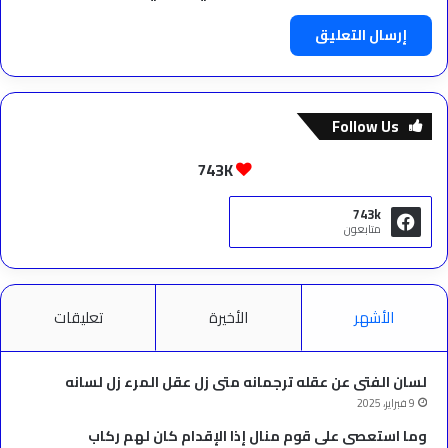
Follow Us
743K
743k
متابعون
الأشهر
الأخيرة
تعليقات
لسان الفتى عن عقله ترجمانه متى زل عقل المرء زل لسانه
9 فبراير، 2025
وما استعصى على قوم منال إذا الإقدام كان لهم ركاب