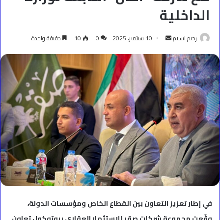
الداخلية
أرسل
رحيم اسلام
10 سبتمبر، 2025
0
10
دقيقة واحدة
بريدا
إلكترونيا
في إطار تعزيز التعاون بين القطاع الخاص ومؤسسات الدولة،
وقّعت مجموعة شركات صقر للاستثمار العقاري بروتوكول تعاون