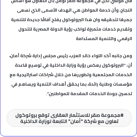
قال موسي نحن في مجموعة صقر نؤمن بأن التعاون هو أساس
النجاح، وأن خدمة المواطن هي الهدف الأسمى الذي نسعى
جميعًا لتحقيقه وان هذا البروتوكول يفتح آفاقًا جديدة للتنمية
وتقديم خدمات متميزة تواكب رؤية الدولة المصرية للتحول
الرقمي والتنمية المستدامة
ومن جانبه أكد اللواء خالد العزب، رئيس مجلس إدارة شركة أمان،
أن: “البروتوكول يعكس رؤية وزارة الداخلية في توسيع قاعدة
الخدمات المجتمعية وتطويرها من خلال شراكات استراتيجية مع
مؤسسات وطنية رائدة، بما يحقق أهداف التنمية ويساهم في
تحسين جودة الخدمات المقدمة للمواطنين.”.
مجموعة صقر للاستثمار العقارى توقع بروتوكول
تعاون مع شركة "أمان" التابعة لوزارة الداخلية