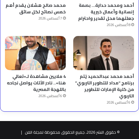
أحمد ومحمد حدارة… بصمة
محمد صالح هشلان يقدم أهم
إنسانية وأعمال خيرية
خمس نصائح لكل سائق
جعلتهما محل تقدير واحترام
7 أغسطس، 2026
8 أغسطس، 2026
أحمد محمد عبدالحميد يُتم
4 ملايين مشاهدة لـ«تعالي
برنامج “مداد للتطوير التربوي”
هنا».. نادر الأتات يواصل نجاحه
من كلية الإمارات للتطوير
باللهجة المصرية
التربوي
6 أغسطس، 2026
6 أغسطس، 2026
© حقوق النشر 2026، جميع الحقوق محفوظة لمجلة الفن |