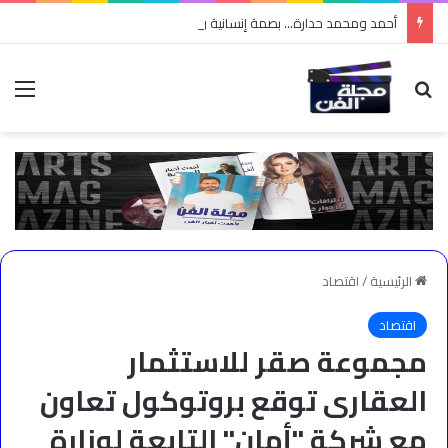
أحمد ومحمد حدارة… بصمة إنسانية وأعمال خيرية جعلتهما محل تقدير واحترام
بحث عن
الق
الرئيسية
/
اقتصاد
اقتصاد
مجموعة صقر للاستثمار
العقارى توقع بروتوكول تعاون
مع شركة "أمان" التابعة لوزارة