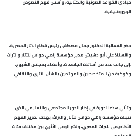
مبادئ القواعد الصوتية والكتابية، وأسس فهم النصوص
الهيروغليفية.
حضر الفعالية الدكتور جمال مصطفى رئيس قطاع الآثار المصرية،
والأستاذ علي أبو دشيش مدير مؤسسة زاهي حواس للآثار والتراث
،إلى جانب عدد من أساتذة الجامعات، وأعضاء بمجلس الشيوخ،
وكوكبة من المتخصصين والمهتمين بالشأن الأثري والثقافي.
وتأتي هذه الدورة في إطار الدور المجتمعي والتعليمي الذي
تتبناه مؤسسة زاهي حواس للآثار والتراث، بهدف تعزيز الفهم
الأكاديمي للتراث المصري، ونشر الوعي الأثري بين مختلف فئات