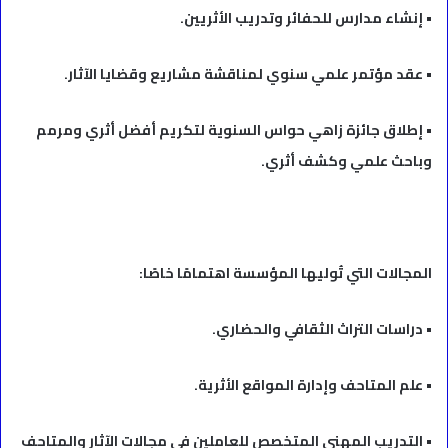
• إنشاء مدارس للحفائر وتدريب الأثريين.
• عقد مؤتمر علمي سنوي لمناقشة مشاريع وقضايا الآثار.
• إطلاق جائزة زاهي حواس السنوية لتكريم أفضل أثري ومرمم
وباحث علمي وكشف أثري.
المجالات التي تُوليها المؤسسة اهتمامًا خاصًا:
• دراسات التراث الثقافي والحضاري.
• علم المتاحف وإدارة المواقع الأثرية.
• التدريب المهني المتخصص للعاملين في مجالات الآثار والمتاحف