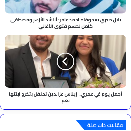
أناشد
الأزهر
ومصطفى
كامل
بلال صبري بعد وفاه احمد عامر: أناشد الأزهر ومصطفى
لحسم
كامل لحسم فتوى الأغاني
فتوى
الأغاني
أجمل
يوم
في
عمري..
إيناس
عزالدين
تحتفل
بتخرج
ابنتها
نغم
أجمل يوم في عمري.. إيناس عزالدين تحتفل بتخرج ابنتها
نغم
مقالات ذات صلة