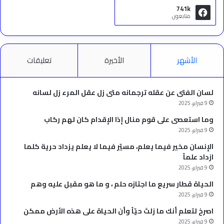
741k
متابعون
الأشهر
الأخيرة
تعليقات
لسان الفتى عن عقله ترجمانه متى زل عقل المرء زل لسانه
9 فبراير، 2025
وما استعصى على قوم منال إذا الإقدام كان لهم ركاب
9 فبراير، 2025
الإنسان مخير فيما يعلم، مسيّر فيما لا يعلم يزداد حرية كلما
ازداد علماً
9 فبراير، 2025
الحياة قطار سريع ما اجتازه حلم ، و ما هو مقبل عليه وهم
9 فبراير، 2025
‫اصرخ لتعلم أنك ما زلتَ حيّاً وأن الحياة على هذه الأرض ممكن
9 فبراير، 2025