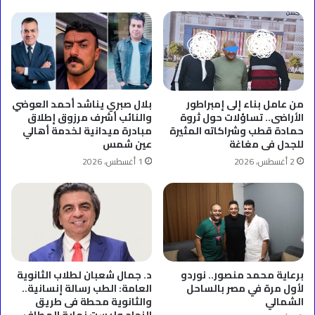
من عامل بناء إلى إمبراطور
بلال صبري يناشد أحمد العوضي
الأراضى.. تساؤلات حول ثروة
والنائب أشرف مرزوق إطلاق
حمادة قطب وشراكاته المثيرة
مبادرة ميدانية لخدمة أهالي
للجدل فى مغاغة
عين شمس
2 أغسطس، 2026
1 أغسطس، 2026
برعاية محمد منصور.. نوردو
د. جمال شعبان لطلاب الثانوية
لأول مرة في مصر بالساحل
العامة: الطب رسالة إنسانية..
الشمالي
والثانوية محطة فى طريق