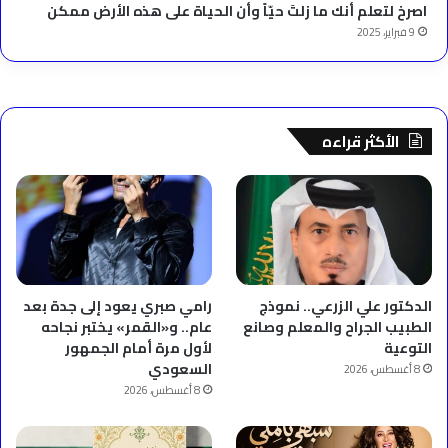
‫اصرخ لتعلم أنك ما زلتَ حيّاً وأن الحياة على هذه الأرض ممكن
9 فبراير، 2025
الأكثر قراءه
الدكتور علي الزرعي.. نموذج
رامي صبري يعود إلى جدة بعد
الطبيب الجراح والمعلم وصانع
عام.. و«القمر» يختبر نجاحه
التوعية
لأول مرة أمام الجمهور
السعودي
8 أغسطس، 2026
8 أغسطس، 2026