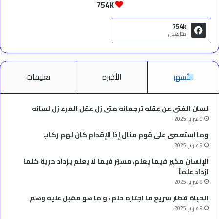
754K
754k
متابعون
الأشهر
الأخيرة
تعليقات
لسان الفتى عن عقله ترجمانه متى زل عقل المرء زل لسانه
9 فبراير، 2025
وما استعصى على قوم منال إذا الإقدام كان لهم ركاب
9 فبراير، 2025
الإنسان مخير فيما يعلم، مسيّر فيما لا يعلم يزداد حرية كلما
ازداد علماً
9 فبراير، 2025
الحياة قطار سريع ما اجتازه حلم ، و ما هو مقبل عليه وهم
9 فبراير، 2025