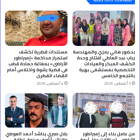
بحضور هاني رمزي والمهندسة
مستندات قطرية تكشف
رباب عبد العاطي افتتاح وحدة
استمرار محاكمة «إمبراطور
الكشف المبكر والعيادات
الأراضى» بمغاغة حمادة قطب
التخصصية بمستشفى بهية
فى قضية رشوة واختلاس أمام
بالتجمع الخامس
القضاء القطرى
5 أغسطس، 2026
4 أغسطس، 2026
من عامل بناء إلى إمبراطور
بلال صبري يناشد أحمد العوضي
الأراضى.. تساؤلات حول ثروة
والنائب أشرف مرزوق إطلاق