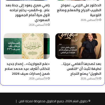
الدكتور علي الزرعي.. نموذج
رامي صبري يعود إلى جدة بعد
الطبيب الجراح والمعلم وصانع
عام.. و«القمر» يختبر نجاحه
التوعية
لأول مرة أمام الجمهور
السعودي
8 أغسطس، 2026
8 أغسطس، 2026
بعد تصدرها أنغامي عربيًا..
«علم المواريث».. إصدار جديد
لطيفة تثبت أن “النفس
للكاتب أشرف عيد محمد سلام
الطويل” يصنع النجاح
ضمن إصدارات صيف 2026
8 أغسطس، 2026
8 أغسطس، 2026
© حقوق النشر 2026، جميع الحقوق محفوظة لمجلة الفن |