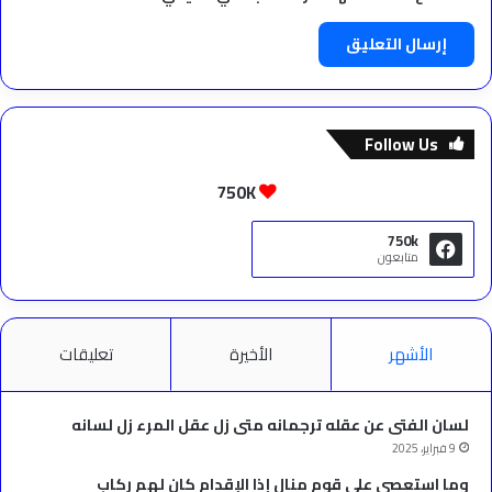
Follow Us
750K
750k
متابعون
الأشهر
الأخيرة
تعليقات
لسان الفتى عن عقله ترجمانه متى زل عقل المرء زل لسانه
9 فبراير، 2025
وما استعصى على قوم منال إذا الإقدام كان لهم ركاب