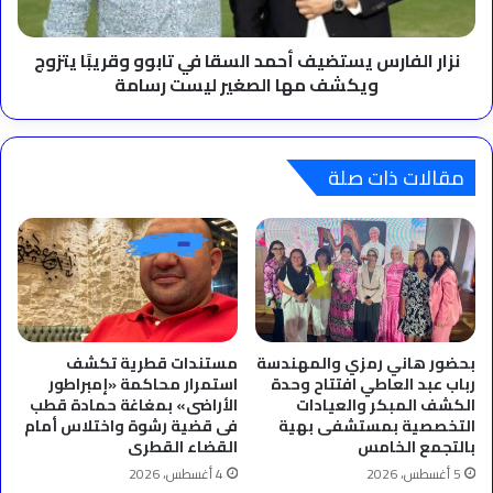
وقريبًا
يتزوج
ويكشف
نزار الفارس يستضيف أحمد السقا في تابوو وقريبًا يتزوج
مها
ويكشف مها الصغير ليست رسامة
الصغير
ليست
رسامة
مقالات ذات صلة
بحضور هاني رمزي والمهندسة
مستندات قطرية تكشف
رباب عبد العاطي افتتاح وحدة
استمرار محاكمة «إمبراطور
الكشف المبكر والعيادات
الأراضى» بمغاغة حمادة قطب
التخصصية بمستشفى بهية
فى قضية رشوة واختلاس أمام
بالتجمع الخامس
القضاء القطرى
5 أغسطس، 2026
4 أغسطس، 2026