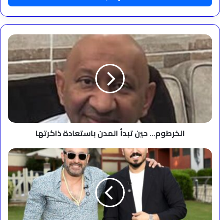
الخرطوم…
حين
تبدأ
المدن
باستعادة
ذاكرتها
الخرطوم… حين تبدأ المدن باستعادة ذاكرتها
نزار
الفارس
يستضيف
أحمد
السقا
في
تابوو