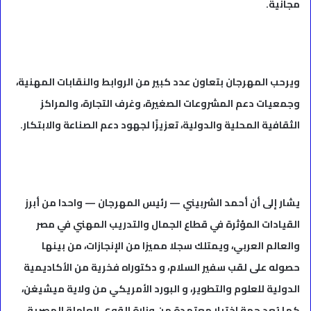
مجانية.
ويرحب المهرجان بتعاون عدد كبير من الروابط والنقابات المهنية،
وجمعيات دعم المشروعات الصغيرة، وغرف التجارة، والمراكز
الثقافية المحلية والدولية، تعزيزًا لجهود دعم الصناعة والابتكار.
يشار إلى أن أحمد الشربيني — رئيس المهرجان — واحدا من أبرز
القيادات المؤثرة في قطاع الجمال والتدريب المهني في مصر
والعالم العربي، ويمتلك سجلا مميزا من الإنجازات، من بينها
حصوله على لقب سفير السلام، و دكتوراه فخرية من الأكاديمية
الدولية للعلوم والتطوير، و البورد الأمريكي من ولاية ميشيغن،
كما يُعد جهة اختبار معتمدة من وزارة القوى العاملة المصرية،