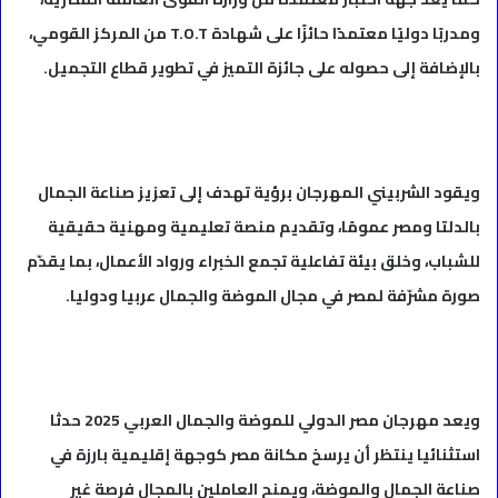
ومدربًا دوليًا معتمدًا حائزًا على شهادة T.O.T من المركز القومي،
بالإضافة إلى حصوله على جائزة التميز في تطوير قطاع التجميل.
ويقود الشربيني المهرجان برؤية تهدف إلى تعزيز صناعة الجمال
بالدلتا ومصر عمومًا، وتقديم منصة تعليمية ومهنية حقيقية
للشباب، وخلق بيئة تفاعلية تجمع الخبراء ورواد الأعمال، بما يقدّم
صورة مشرّفة لمصر في مجال الموضة والجمال عربيا ودوليا.
ويعد مهرجان مصر الدولي للموضة والجمال العربي 2025 حدثا
استثنائيا ينتظر أن يرسخ مكانة مصر كوجهة إقليمية بارزة في
صناعة الجمال والموضة، ويمنح العاملين بالمجال فرصة غير