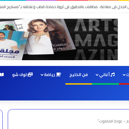
 أجواء الدبكة في “طربقة”
ت
أغاني
فن الخليج
رياضة
توك شو
ار – عودة الماموث”