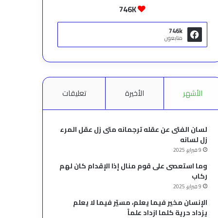
746K
746k
متابعون
الأشهر
الأخيرة
تعليقات
لسان الفتى عن عقله ترجمانه متى زل عقل المرء
زل لسانه
9 فبراير، 2025
وما استعصى على قوم منال إذا الإقدام كان لهم
ركاب
9 فبراير، 2025
الإنسان مخير فيما يعلم، مسيّر فيما لا يعلم
يزداد حرية كلما ازداد علماً