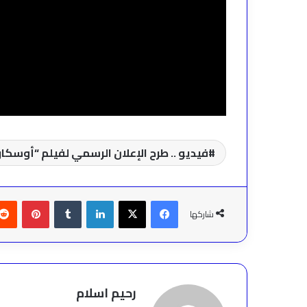
فيديو .. طرح الإعلان الرسمي لفيلم “أوسكار
فيسبوك
‫X
لينكدإن
بينتير
شاركها
رحيم اسلام