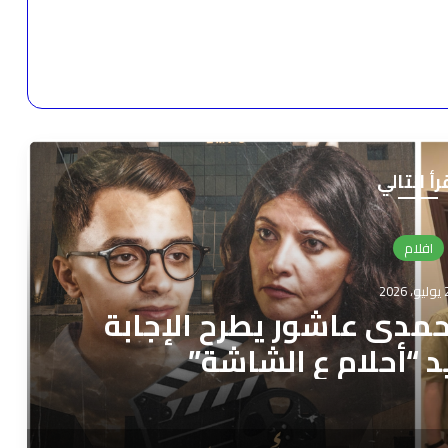
رأ التالي
افلام
2026
. حمدى عاشور يطرح الإجابة
د “أحلام ع الشاشة”