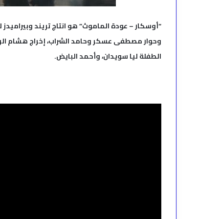
“أوسكار – عودة الماموث” هو انتاج تريند وبيراميدز
وحوار مصطفى عسكر وحامد الشراب، إخراج هشام الر
الطفلة ليا سويدان، وأحمد البايض.