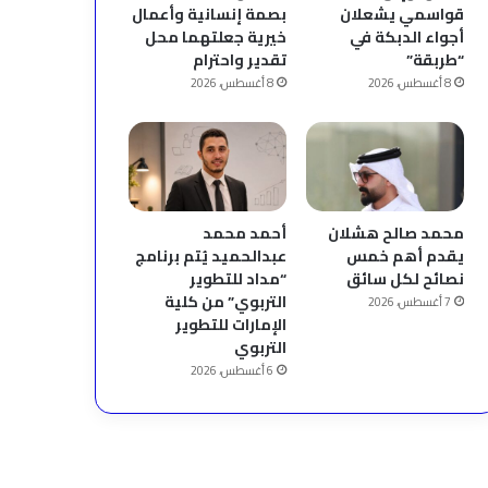
قواسمي يشعلان
بصمة إنسانية وأعمال
أجواء الدبكة في
خيرية جعلتهما محل
“طربقة”
تقدير واحترام
8 أغسطس، 2026
8 أغسطس، 2026
محمد صالح هشلان
أحمد محمد
يقدم أهم خمس
عبدالحميد يُتم برنامج
نصائح لكل سائق
“مداد للتطوير
التربوي” من كلية
7 أغسطس، 2026
الإمارات للتطوير
التربوي
6 أغسطس، 2026