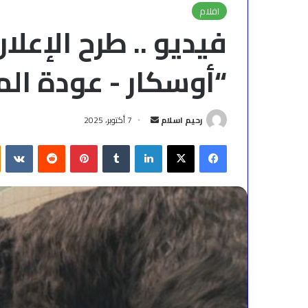
افلام
فيديو .. طرح الإعل
“أوسكار - عودة ال
أرسل
رحيم اسلام
7 أكتوبر، 2025
بريدا
فيسبوك
‫X
لينكدإن
بينتيريست
إلكترونيا