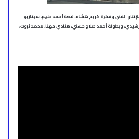
 للإنتاج الفني وفكرة كريم هشام، قصة أحمد حليم، سيناريو
شيدي، وبطولة أحمد صلاح حسني، هنادي مهنا، محمد ثروت،