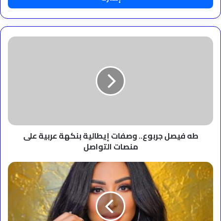
طه
فيصل
جربوع..
وصفات
إيطالية
بنكهة
عربية
على
منصات
التواصل
طه فيصل جربوع.. وصفات إيطالية بنكهة عربية على
منصات التواصل
شاهيناز
فخوره
بدوله
التلاوه