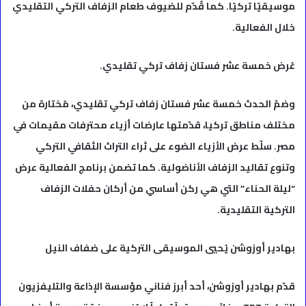
موسيقيًا تركيًا. كما قُدّم للضيوف طعام الزفاف التركي التقليدي
خلال الفعالية.
عُرض خمسة عشر فستان زفاف تركي تقليدي.
وضمّ الحدث خمسة عشر فستان زفاف تركي تقليدي، مُختارة من
مختلف مناطق تركيا، قدّمتها عارضات أزياء محترفات مقيمات في
مصر. سلّط عرض الأزياء الضوء على ثراء التراث الثقافي التركي
وتنوع تقاليد الزفاف الأناضولية. كما تضمن برنامج الفعالية عرض
“ليلة الحناء” التي هي ركن أساسي من أركان حفلات الزفاف
التركية التقليدية.
بهادير أوزوشن يُحيي الموسيقى التركية على ضفاف النيل
قدّم بهادير أوزوشن، أحد أبرز فناني مؤسسة الإذاعة والتليفزيون