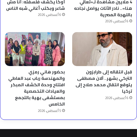
4 ملايين مشاهدة لـ«تعالي
أوكا يكشف فلسفته: أنا مش
هنا».. نادر الأتات يواصل نجاحه
شاعر وبكتب أغاني شبه الناس
باللهجة المصرية
6 أغسطس، 2026
6 أغسطس، 2026
قبل انتقاله إلى طرابزون
بحضور هاني رمزي
التركي بشهر.. آلان مصطفى
والمهندسة رباب عبد العاطي
يتوقع انتقال محمد صلاح إلى
افتتاح وحدة الكشف المبكر
تركيا
والعيادات التخصصية
بمستشفى بهية بالتجمع
6 أغسطس، 2026
الخامس
5 أغسطس، 2026