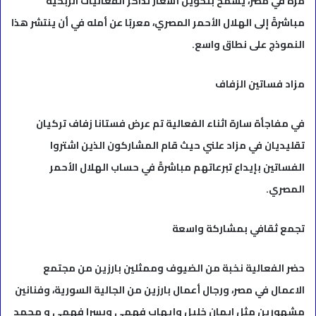
مرة في مصر، يسمح بتحويل أسعار تذاكر الفعاليات الربحية
مباشرةً إلى الهلال الأحمر المصري، معربًا عن أمله في أن ينتشر هذا
النموذج على نطاق واسع.
مزاد فساتين الزفاف
في مفاجأة سارة اثناء الفعالية تم عرض فستانا زفاف تركيان
تقليديان في مزاد علني حيث قام المشاركون الذين اشتروا
الفساتين بإيداع تبرعاتهم مباشرةً في حساب الهلال الأحمر
المصري.
تجمع ثقافي بمشاركة واسعة
حضر الفعالية نخبة من الضيوف وممثلين بارزين من مجتمع
الاعمال في مصر، ورجال أعمال بارزين من الجالية السورية، وفنانين
مشهورين مثل ايمان خليل وإيهاب فهمي ويسرا فهمي و محمد