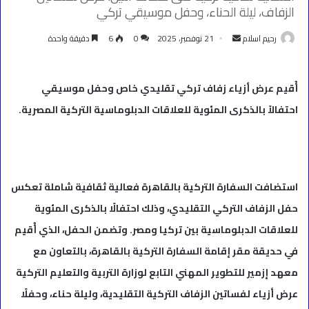
الزفاف، ليلة الحناء، وحفل موسيقي تركي
أرسل
رحيم اسلام
21 نوفمبر، 2025
0
6
دقيقة واحدة
بريدا
إلكترونيا
أُقيم عرض أزياء زفاف تركي تقليدي خاص وحفل موسيقي
احتفالاً بالذكرى المئوية للعلاقات الدبلوماسية التركية المصرية.
استضافت السفارة التركية بالقاهرة فعالية ثقافية شاملة تعكس
حفل الزفاف التركي التقليدي، وذلك احتفالًا بالذكرى المئوية
للعلاقات الدبلوماسية بين تركيا ومصر. وتضمن الحفل، الذي أُقيم
في حديقة مقر إقامة السفارة التركية بالقاهرة، بالتعاون مع
معهد إزمير للتطوير المهني التابع لوزارة التربية والتعليم التركية
عرض أزياء لفساتين الزفاف التركية التقليدية، وليلة حناء، وحفلًا