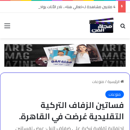
4 ملايين مشاهدة لـ«تعالي هنا».. نادر الأتات يواصل نجاحه باللهجة المصرية
بحث عن
الق
الرئيسية
/
منوعات
منوعات
فساتين الزفاف التركية
التقليدية عُرضت في القاهرة.
احتفالية ثقافية تركية على ضفاف النيل: عرض لفساتين