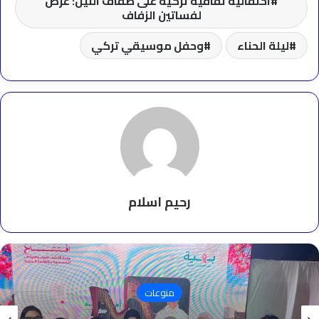
احتفالية ثقافية تركية على ضفاف النيل: عرض
لفساتين الزفاف
ليلة الحناء
وحفل موسيقي تركي
رحيم اسلام
منوعات