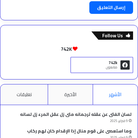
Follow Us
742K
742k
متابعون
الأشهر
الأخيرة
تعليقات
لسان الفتى عن عقله ترجمانه متى زل عقل المرء زل لسانه
9 فبراير، 2025
وما استعصى على قوم منال إذا الإقدام كان لهم ركاب
9 فبراير، 2025