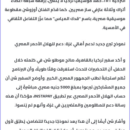
التركية TRT، حفلاً موسيقياً تركياً لا يُنسى، برفقة سبعة أعضاء
أتراك وثلاثة عازفي ساز مصريين. كما قدّم الفنان أوزوشن مقطوعة
موسيقية مصرية، باسم “قدك المياس” مما عزّز التفاعل الثقافي
في الأمسية.
نموذج تبرع جديد لدعم أهالي غزة: دعم للهلال الأحمر المصري
و أكد سفير تركيا بالقاهرة، صالح موطلو شن، في كلمته خلال
الحفل، أن التحضيرات للحدث استغرقت وقتًا طويلًا، وأن البرنامج
نُظم استجابةً لطلب الجمهور المصري الكبير. وأوضح السفير شن أن
جميع المشاركين تبرعوا بمبلغ 5000 جنيه مصري مباشرةً إلى
حساب الهلال الأحمر المصري عبر تطبيق INSTAPAY، مؤكدًا أن هذه
رسالة دعم للمظلومين والمتضررين في غزة، وأنهم لم يُنسوا.
وأشار شن أيضًا إلى أن هذا يعد نموذجًا جديدًا للتضامن، يُطبّق لأول