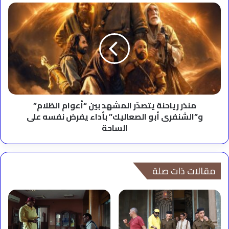
منذر
رياحنة
يتصدّر
المشهد
بين
“أعوام
الظلام”
و”الشنفرى
أبو
الصعاليك”
منذر رياحنة يتصدّر المشهد بين “أعوام الظلام”
بأداء
و”الشنفرى أبو الصعاليك” بأداء يفرض نفسه على
يفرض
الساحة
نفسه
على
الساحة
مقالات ذات صلة