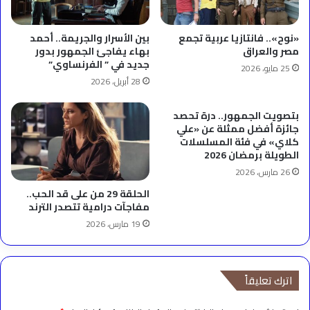
«نوح».. فانتازيا عربية تجمع
بين الأسرار والجريمة.. أحمد
مصر والعراق
بهاء يفاجئ الجمهور بدور
جديد في ” الفرنساوي”
25 مايو، 2026
28 أبريل، 2026
بتصويت الجمهور.. درة تحصد
جائزة أفضل ممثلة عن «علي
كلاي» في فئة المسلسلات
الطويلة برمضان 2026
26 مارس، 2026
الحلقة 29 من على قد الحب..
مفاجآت درامية تتصدر الترند
19 مارس، 2026
اترك تعليقاً