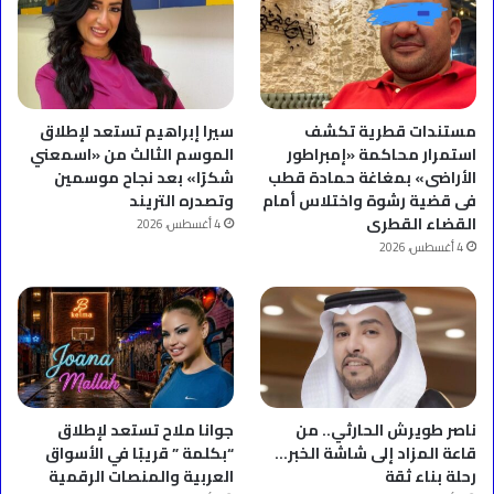
مستندات قطرية تكشف
سيرا إبراهيم تستعد لإطلاق
استمرار محاكمة «إمبراطور
الموسم الثالث من «اسمعني
الأراضى» بمغاغة حمادة قطب
شكرًا» بعد نجاح موسمين
فى قضية رشوة واختلاس أمام
وتصدره التريند
القضاء القطرى
4 أغسطس، 2026
4 أغسطس، 2026
ناصر طويرش الحارثي.. من
جوانا ملاح تستعد لإطلاق
قاعة المزاد إلى شاشة الخبر…
“بكلمة ” قريبًا في الأسواق
رحلة بناء ثقة
العربية والمنصات الرقمية