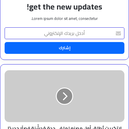
get the new updates!
Lorem ipsum dolor sit amet, consectetur.
أدخل
بريدك
الإلكتروني
لاتكريت
تُطلق
أول
مصنع
لها
في
جدة
مُدشِّنة
فصلًا
جديدًا
لاتكريت تُطلق أول مصنع لها في جدة مُدشِّنة فصلًا جديدًا