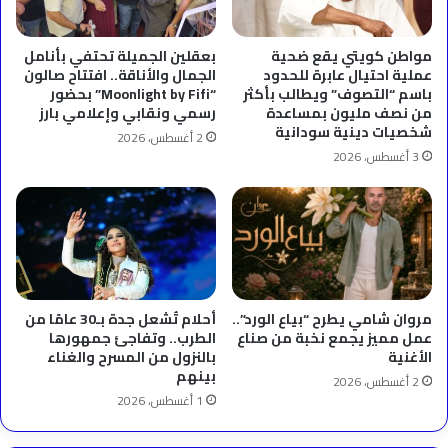
مواطن كويتي يقع ضحية
بعقلين الجميلة تحتفي بأنامل
عملية احتيال عابرة للحدود
الجمال والأناقة.. افتتاح صالون
باسم “التصوف” ويطالب بأكثر
“Moonlight by Fifi” بحضور
من نصف مليون بمساعدة
رسمي ونقابي وإعلامي بارز
شخصيات دينية سودانية
2 أغسطس، 2026
3 أغسطس، 2026
مروان شامي يطرح “بياع الورد”..
أحلام تُشعل جدة بـ30 عامًا من
عمل مميز يجمع نخبة من صناع
الطرب.. وتفاجئ جمهورها
الأغنية
بالنزول من المسرح والغناء
بينهم
2 أغسطس، 2026
1 أغسطس، 2026