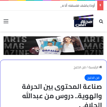
أوكا يكشف فلسفته: أنا مش شاعر وبكتب أغاني شبه الناس
بحث عن
الق
الرئيسية
/
فن الخليج
فن الخليج
صناعة المحتوى بين الحرفة
والهوية.. دروس من عبدالله
الحلافي