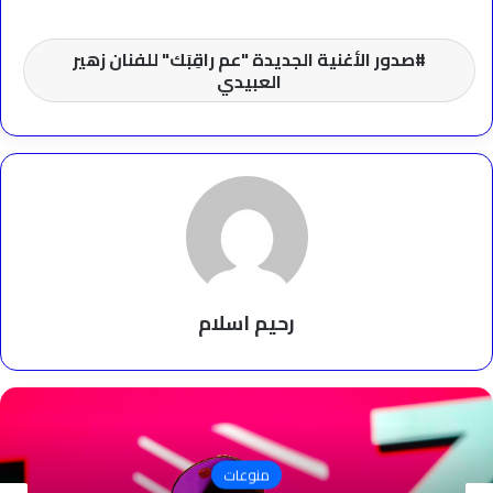
صدور الأغنية الجديدة "عم راقِبَك" للفنان زهير
العبيدي
رحيم اسلام
منوعات