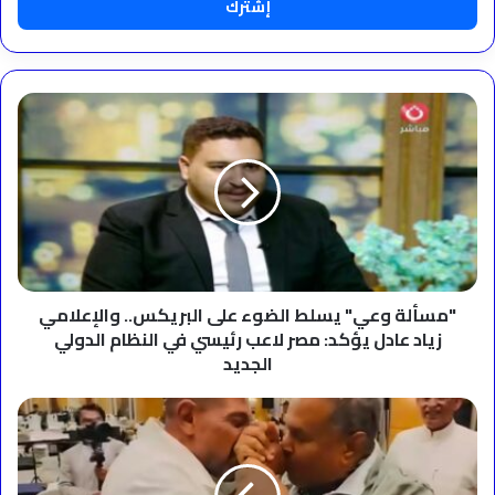
"مسألة
وعي"
يسلط
الضوء
على
البريكس..
والإعلامي
زياد
عادل
يؤكد:
"مسألة وعي" يسلط الضوء على البريكس.. والإعلامي
مصر
زياد عادل يؤكد: مصر لاعب رئيسي في النظام الدولي
لاعب
الجديد
رئيسي
في
فنان
النظام
العرب
الدولي
محمد
الجديد
عبده