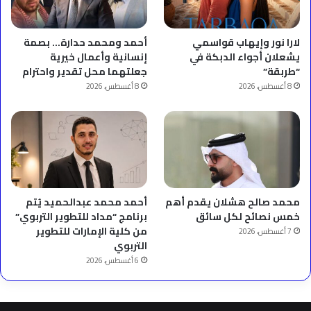
لارا نور وإيهاب قواسمي
أحمد ومحمد حدارة… بصمة
يشعلان أجواء الدبكة في
إنسانية وأعمال خيرية
“طربقة”
جعلتهما محل تقدير واحترام
8 أغسطس، 2026
8 أغسطس، 2026
محمد صالح هشلان يقدم أهم
أحمد محمد عبدالحميد يُتم
خمس نصائح لكل سائق
برنامج “مداد للتطوير التربوي”
من كلية الإمارات للتطوير
7 أغسطس، 2026
التربوي
6 أغسطس، 2026