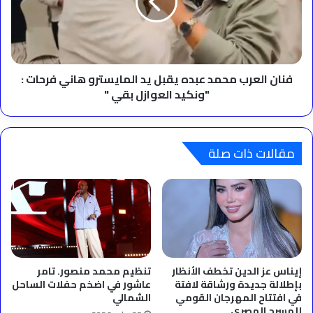
يقبل
يد
المايسترو
هاني
فرحات
:
فنان العرب محمد عبده يقبل يد المايسترو هاني فرحات :
"ونكيد
"ونكيد العوازل بقي "
العوازل
بقي
"
مقالات ذات صلة
إيناس عز الدين تخطف الأنظار
تنظيم محمد منصور. تامر
بإطلالة جديدة ورشاقة لافتة
عاشور في اضخم حفلات الساحل
في افتتاح المهرجان القومي
الشمالي
للمسرح المصري