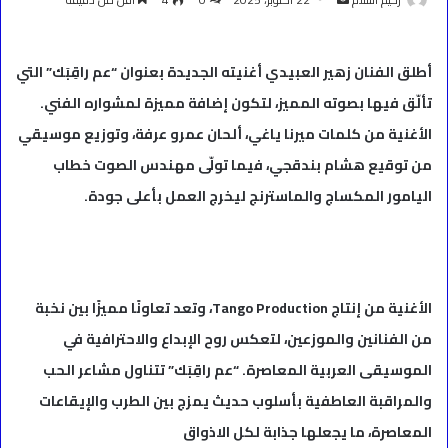
بريدا
إلكترونيا
أطلق الفنان زهير العبيدي أغنيته الجديدة بعنوان “عم راقِبَك” التي
تألّق فيها بصوته المميز، لتكون إضافة مميزة لمشواره الفني.
الأغنية من كلمات ميرنا ياغي، ألحان عمرو عرفة، وتوزيع موسيقي
من توقيع هشام بندقجي، فيما تولّى مهندس الصوت خطاب
اليامور المكساج والماسترنج ليخرج العمل بأعلى جودة.
الأغنية من إنتاج Tango Production، وتعد تعاونًا مميزًا بين نخبة
من الفنانين والموزعين، لتعكس روح الإبداع والاحترافية في
الموسيقى العربية المعاصرة. “عم راقِبَك” تتناول مشاعر الحب
والمراقبة العاطفية بأسلوب حديث يمزج بين الطرب والإيقاعات
المعاصرة، ما يجعلها جذابة لكل الاذواق