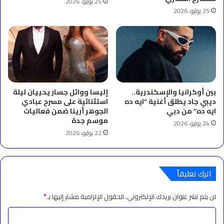
25 يوليو، 2026
25 يوليو، 2026
بين أوكرانيا والإسكندرية..
إليسا ووائل جسار يحييان ليلة
ديبي جاد يطلق أغنية “ايه ده
استثنائية على مسرح عبادي
ايه ده” من دبي
الجوهر أرينا ضمن فعاليات
موسم جدة
24 يوليو، 2026
22 يوليو، 2026
اترك تعليقاً
لن يتم نشر عنوان بريدك الإلكتروني.
الحقول الإلزامية مشار إليها بـ
*
ا