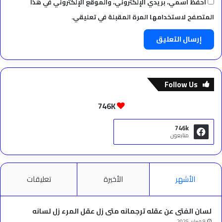
احفظ اسمي، بريدي الإلكتروني، والموقع الإلكتروني في هذا
المتصفح لاستخدامها المرة المقبلة في تعليقي.
Follow Us
746K
746k
متابعون
الأشهر
الأخيرة
تعليقات
لسان الفتى عن عقله ترجمانه متى زل عقل المرء زل لسانه
9 فبراير، 2025