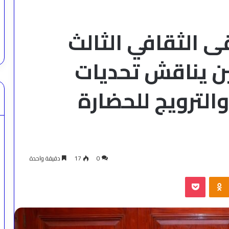
تقى الثقافي الثالث
ن يناقش تحديات
الترويج للحضارة
0
17
دقيقة واحدة
‫Pocket
Odnoklassniki