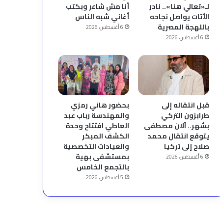
لـ«تعالي هنا».. نادر
أنا مش شاعر وبكتب
الأتات يواصل نجاحه
أغاني شبه الناس
باللهجة المصرية
6 أغسطس، 2026
6 أغسطس، 2026
قبل انتقاله إلى
بحضور هاني رمزي
طرابزون التركي
والمهندسة رباب عبد
بشهر.. آلان مصطفى
العاطي افتتاح وحدة
يتوقع انتقال محمد
الكشف المبكر
صلاح إلى تركيا
والعيادات التخصصية
بمستشفى بهية
6 أغسطس، 2026
بالتجمع الخامس
5 أغسطس، 2026