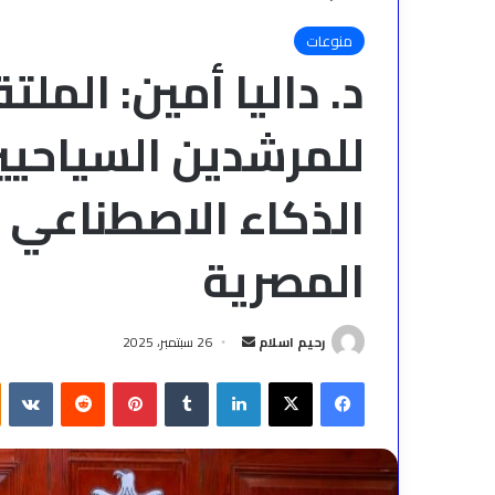
منوعات
د. داليا أمين: المل
للمرشدين السياحيي
الذكاء الاصطناعي و
المصرية
أرسل
رحيم اسلام
26 سبتمبر، 2025
بريدا
فيسبوك
‫X
لينكدإن
بينتيريست
إلكترونيا