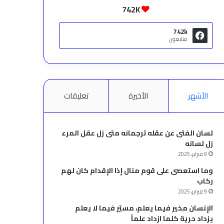
742K
742k
متابعون
الأشهر
الأخيرة
تعليقات
لسان الفتى عن عقله ترجمانه متى زل عقل المرء
زل لسانه
9 فبراير، 2025
وما استعصى على قوم منال إذا الإقدام كان لهم
ركاب
9 فبراير، 2025
الإنسان مخير فيما يعلم، مسيّر فيما لا يعلم
يزداد حرية كلما ازداد علماً