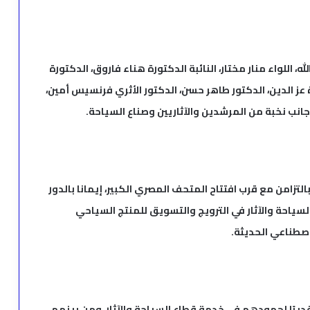
 اللواء منار مختار، النائبة الدكتورة هناء فاروق، الدكتورة
 عز الدين، الدكتور طاهر حسن، الدكتور الأثري فرنسيس أمين،
انب نخبة من المرشدين والآثاريين وصناع السياحة.
التزامن مع قرب افتتاح المتحف المصري الكبير، إيمانا بالدور
سياحة والآثار في الترويج والتسويق للمنتج السياحي
لاصطناعي الحديثة.
يرًا لجهودهم في خدمة قطاع السياحة والآثار، ومن بينهم