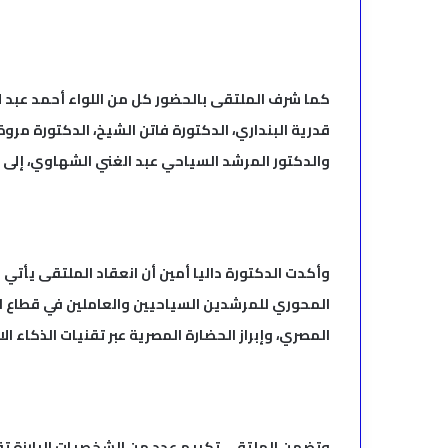
كما شرف الملتقى بالحضور كل من اللواء أحمد عبد الله،
قدرية البنداري، الدكتورة فاتن الشيخ، الدكتورة مروة
والدكتور المرشد السياحي عبد الغني الشهاوي، إلى ج
وأكدت الدكتورة داليا أمين أن انعقاد الملتقى يأتي ب
المحوري للمرشدين السياحيين والعاملين في قطاع ال
المصري، وإبراز الحضارة المصرية عبر تقنيات الذكاء ا
وتضمن الملتقى تكريم عدد من الشخصيات البارزة تقد