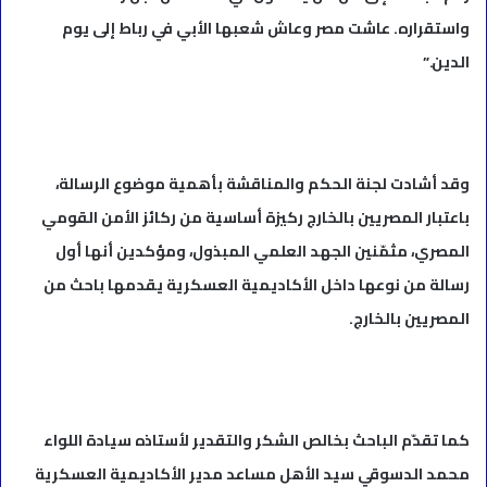
واستقراره. عاشت مصر وعاش شعبها الأبي في رباط إلى يوم
الدين.”
وقد أشادت لجنة الحكم والمناقشة بأهمية موضوع الرسالة،
باعتبار المصريين بالخارج ركيزة أساسية من ركائز الأمن القومي
المصري، مثمّنين الجهد العلمي المبذول، ومؤكدين أنها أول
رسالة من نوعها داخل الأكاديمية العسكرية يقدمها باحث من
المصريين بالخارج.
كما تقدّم الباحث بخالص الشكر والتقدير لأستاذه سيادة اللواء
محمد الدسوقي سيد الأهل مساعد مدير الأكاديمية العسكرية