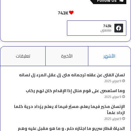
Follow Us
743K
743k
متابعون
الأشهر
الأخيرة
تعليقات
لسان الفتى عن عقله ترجمانه متى زل عقل المرء زل لسانه
9 فبراير، 2025
وما استعصى على قوم منال إذا الإقدام كان لهم ركاب
9 فبراير، 2025
الإنسان مخير فيما يعلم، مسيّر فيما لا يعلم يزداد حرية كلما
ازداد علماً
9 فبراير، 2025
الحياة قطار سريع ما اجتازه حلم ، و ما هو مقبل عليه وهم