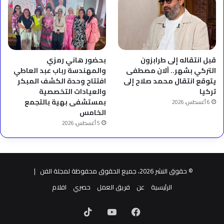
قبل انتقاله إلى طرابزون
بحضور هاني رمزي
التركي بشهر.. آلان مصطفى
والمهندسة رباب عبد العاطي
يتوقع انتقال محمد صلاح إلى
افتتاح وحدة الكشف المبكر
تركيا
والعيادات التخصصية
بمستشفى بهية بالتجمع
6 أغسطس، 2026
الخامس
5 أغسطس، 2026
© حقوق النشر 2026، جميع الحقوق محفوظة لمجلة الفن |
الرئيسية
عن
فريق العمل
حصري
افلام
فيسبوك
‫YouTube
‫TikTok