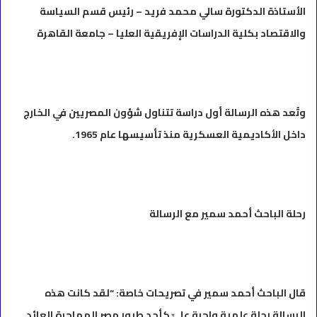
الأستاذة الدكتورة سالي محمد فريد – رئيس قسم السياسة
والاقتصاد بكلية الدراسات الإفريقية العليا – جامعة القاهرة
وتُعد هذه الرسالة أول دراسة تتناول شؤون المصريين في الخارج
داخل الأكاديمية العسكرية منذ تأسيسها عام 1965.
رحلة الباحث أحمد سمير مع الرسالة
قال الباحث أحمد سمير في تصريحات خاصة: “لقد كانت هذه
الرسالة رحلة علمية واجبة عليّ كأحد طيور مصر المهاجرة العائد