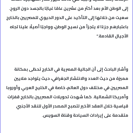
إلى الوطن الأم بعد أكثر من عشرين عامًا غيابًا بالجسد دون الروح.
سعيت من خلالها إلى التأكيد على الدور الحيوي للمصريين بالخارج
باعتبارهم جزءًا لا يتجزأ من نسيج الوطن، وواجبًا أصيلًا علينا تجاه
الأجيال القادمة.”
وأشار الباحث إلى أن الجالية المصرية في الخارج تحظى بمكانة
مميزة من حيث العدد والانتشار الجغرافي، حيث يتواجد ملايين
المصريين في مختلف دول العالم، خاصة في الخليج العربي وأوروبا
وأمريكا الشمالية. كما شهدت تحويلات المصريين بالخارج قفزات
قياسية خلال العقد الأخير لتصبح المصدر الأول للنقد الأجنبي
متقدمة على إيرادات السياحة وقناة السويس.