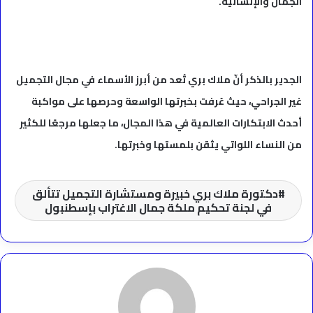
الجمال والإنسانية.
الجدير بالذكر أنّ ملاك بري تُعد من أبرز الأسماء في مجال التجميل
غير الجراحي، حيث عُرفت بخبرتها الواسعة وحرصها على مواكبة
أحدث الابتكارات العالمية في هذا المجال، ما جعلها مرجعًا للكثير
من النساء اللواتي يثقن بلمستها وخبرتها.
دكتورة ملاك بري خبيرة ومستشارة التجميل تتألق
في لجنة تحكيم ملكة جمال الاغتراب بإسطنبول