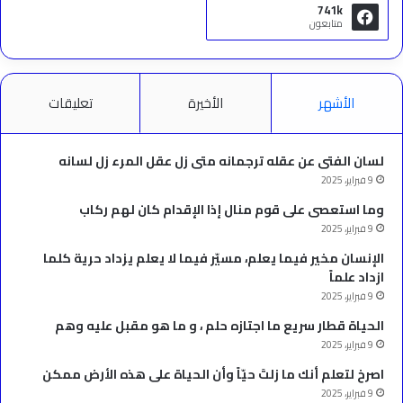
741k
متابعون
الأشهر
الأخيرة
تعليقات
لسان الفتى عن عقله ترجمانه متى زل عقل المرء زل لسانه
9 فبراير، 2025
وما استعصى على قوم منال إذا الإقدام كان لهم ركاب
9 فبراير، 2025
الإنسان مخير فيما يعلم، مسيّر فيما لا يعلم يزداد حرية كلما
ازداد علماً
9 فبراير، 2025
الحياة قطار سريع ما اجتازه حلم ، و ما هو مقبل عليه وهم
9 فبراير، 2025
‫اصرخ لتعلم أنك ما زلتَ حيّاً وأن الحياة على هذه الأرض ممكن
9 فبراير، 2025