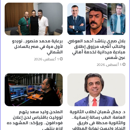
بلال صبري يناشد أحمد العوضي
برعاية محمد منصور.. نوردو
والنائب أشرف مرزوق إطلاق
لأول مرة في مصر بالساحل
مبادرة ميدانية لخدمة أهالي
الشمالي
عين شمس
1 أغسطس، 2026
1 أغسطس، 2026
د. جمال شعبان لطلاب الثانوية
الملحن وليد سعد يتهم
العامة: الطب رسالة إنسانية..
تووليت باقتباس لحن إعلان
والثانوية محطة فى طريق
فودافون.. ويؤكد: المشهد ده
النجاح وليست نهاية المطاف
لازم ينتهي