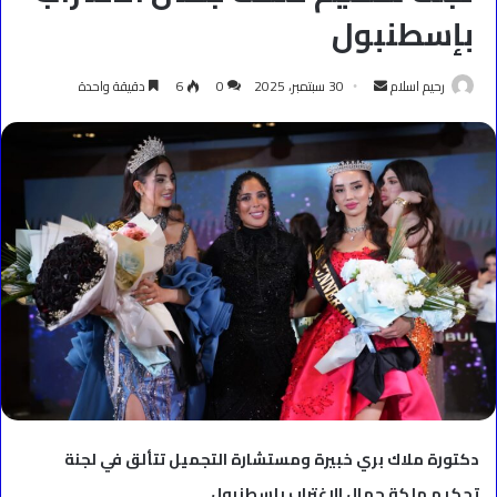
بإسطنبول
أرسل
رحيم اسلام
30 سبتمبر، 2025
0
6
دقيقة واحدة
بريدا
إلكترونيا
دكتورة ملاك بري خبيرة ومستشارة التجميل تتألق في لجنة
تحكيم ملكة جمال الاغتراب بإسطنبول