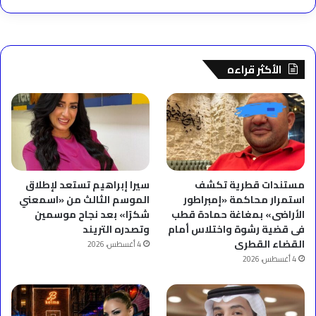
الأكثر قراءه
مستندات قطرية تكشف
سيرا إبراهيم تستعد لإطلاق
استمرار محاكمة «إمبراطور
الموسم الثالث من «اسمعني
الأراضى» بمغاغة حمادة قطب
شكرًا» بعد نجاح موسمين
فى قضية رشوة واختلاس أمام
وتصدره التريند
القضاء القطرى
4 أغسطس، 2026
4 أغسطس، 2026