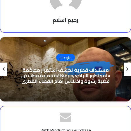
رحيم اسلام
منوعات
مستندات قطرية تكشف استمرار محاكمة
«إمبراطور الأراضى» بمغاغة حمادة قطب فى
قضية رشوة واختلاس أمام القضاء القطرى
With Product You Purchase