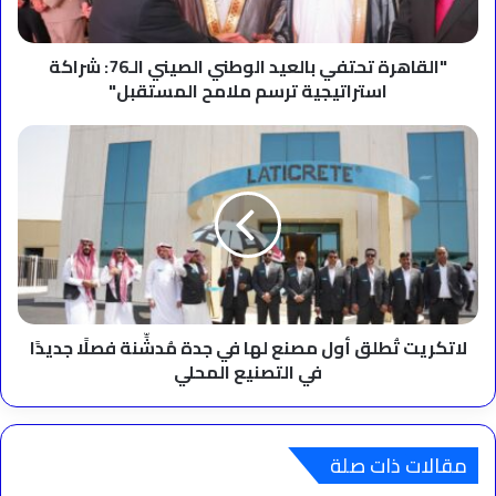
استراتيجية
ترسم
ملامح
"القاهرة تحتفي بالعيد الوطني الصيني الـ76: شراكة
المستقبل"
استراتيجية ترسم ملامح المستقبل"
لاتكريت
تُطلق
أول
مصنع
لها
في
جدة
مُدشِّنة
فصلًا
جديدًا
لاتكريت تُطلق أول مصنع لها في جدة مُدشِّنة فصلًا جديدًا
في
في التصنيع المحلي
التصنيع
المحلي
مقالات ذات صلة