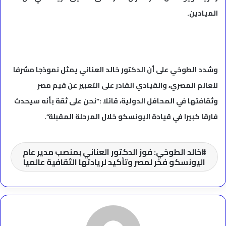
الميادين.
وشدد الطوخي على أن الدكتور خالد العناني يمثل نموذجا مشرفا
للعالم المصري، والقيادي القادر على التعبير عن قيم مصر
وثقافتها في المحافل الدولية، قائلا :”نحن على ثقة بأنه سيحدث
فارقا كبيرا في قيادة اليونسكو خلال المرحلة المقبلة”.
خالد الطوخي: فوز الدكتور العناني بمنصب مدير عام
اليونسكو فخر لمصر وتأكيد لريادتها الثقافية عالميا