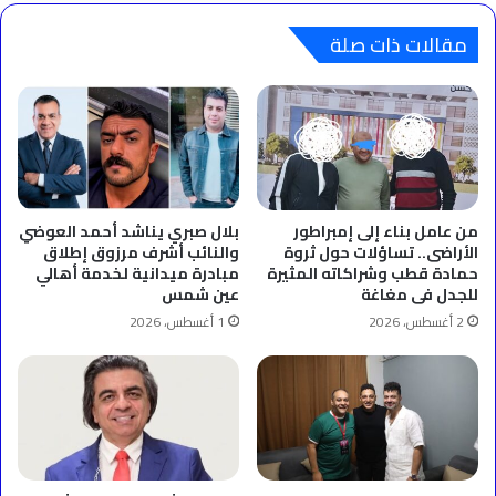
بدء
التحرك
مقالات ذات صلة
لاسترداد
حقوق
المجني
عليهم
أمام
المحاكم
المدنية
من عامل بناء إلى إمبراطور
بلال صبري يناشد أحمد العوضي
الأراضى.. تساؤلات حول ثروة
والنائب أشرف مرزوق إطلاق
حمادة قطب وشراكاته المثيرة
مبادرة ميدانية لخدمة أهالي
للجدل فى مغاغة
عين شمس
2 أغسطس، 2026
1 أغسطس، 2026