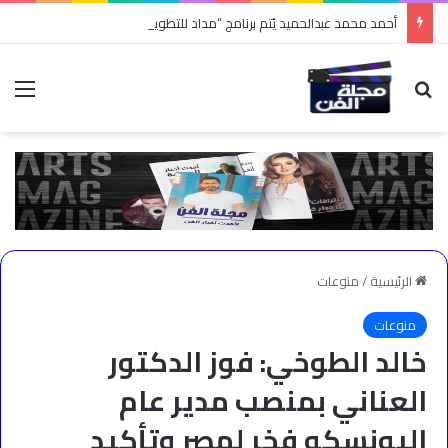
أحمد محمد عبدالحميد يُتم برنامج “مداد للتطوير التربوي” من كلية الإمارات للتطوير التربوي
بحث عن
الق
الرئيسية
/
منوعات
منوعات
خالد الطوخي: فوز الدكتور
العناني بمنصب مدير عام
اليونسكو فخر لمصر وتأكيد