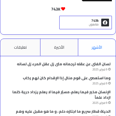
743K
743k
متابعون
الأشهر
الأخيرة
تعليقات
لسان الفتى عن عقله ترجمانه متى زل عقل المرء زل لسانه
9 فبراير، 2025
وما استعصى على قوم منال إذا الإقدام كان لهم ركاب
9 فبراير، 2025
الإنسان مخير فيما يعلم، مسيّر فيما لا يعلم يزداد حرية كلما
ازداد علماً
9 فبراير، 2025
الحياة قطار سريع ما اجتازه حلم ، و ما هو مقبل عليه وهم