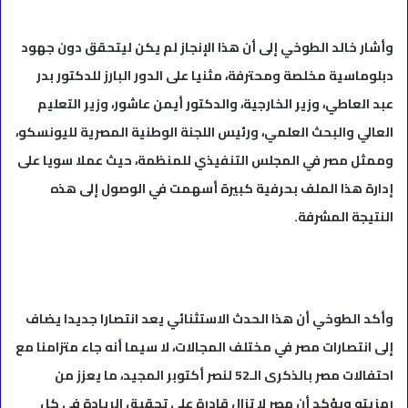
وأشار خالد الطوخي إلى أن هذا الإنجاز لم يكن ليتحقق دون جهود
دبلوماسية مخلصة ومحترفة، مثنيا على الدور البارز للدكتور بدر
عبد العاطي، وزير الخارجية، والدكتور أيمن عاشور، وزير التعليم
العالي والبحث العلمي، ورئيس اللجنة الوطنية المصرية لليونسكو،
وممثل مصر في المجلس التنفيذي للمنظمة، حيث عملا سويا على
إدارة هذا الملف بحرفية كبيرة أسهمت في الوصول إلى هذه
النتيجة المشرفة.
وأكد الطوخي أن هذا الحدث الاستثنائي يعد انتصارا جديدا يضاف
إلى انتصارات مصر في مختلف المجالات، لا سيما أنه جاء متزامنا مع
احتفالات مصر بالذكرى الـ52 لنصر أكتوبر المجيد، ما يعزز من
رمزيته ويؤكد أن مصر لا تزال قادرة على تحقيق الريادة في كل