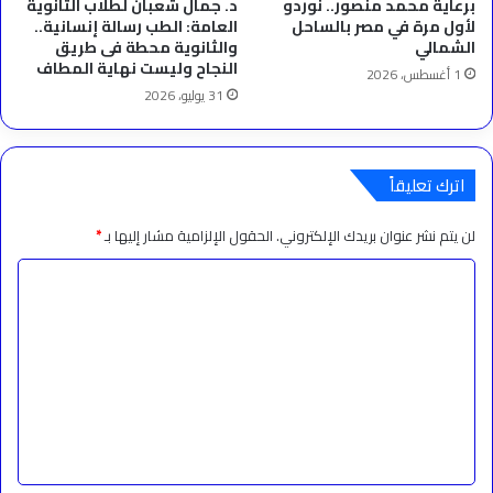
برعاية محمد منصور.. نوردو
د. جمال شعبان لطلاب الثانوية
لأول مرة في مصر بالساحل
العامة: الطب رسالة إنسانية..
الشمالي
والثانوية محطة فى طريق
النجاح وليست نهاية المطاف
1 أغسطس، 2026
31 يوليو، 2026
اترك تعليقاً
لن يتم نشر عنوان بريدك الإلكتروني.
الحقول الإلزامية مشار إليها بـ
*
ا
ل
ت
ع
ل
ي
ق